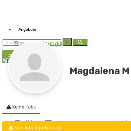
Angebote
Traumapädagogik
Anmelden
Traumasensibel begleit
Magdalena M
Traumapädagogik
I.B.T.®
Keine Tabs
Frühe Traumata versteh
Kein Inhalt gefunden.