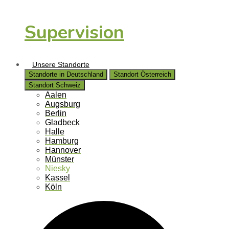
Supervision
Unsere Standorte
Standorte in Deutschland
Standort Österreich
Standort Schweiz
Aalen
Augsburg
Berlin
Gladbeck
Halle
Hamburg
Hannover
Münster
Niesky
Kassel
Köln