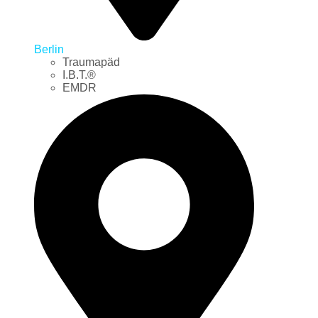
Berlin
Traumapäd
I.B.T.®
EMDR