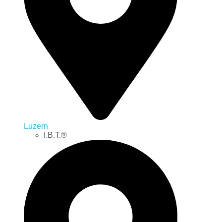
Luzern
I.B.T.®