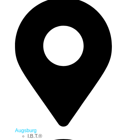
Augsburg
I.B.T.®