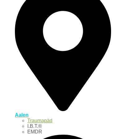
Aalen
Traumapäd
I.B.T.®
EMDR