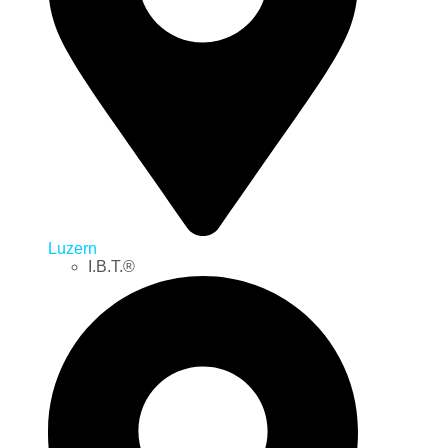
Luzern
I.B.T.®