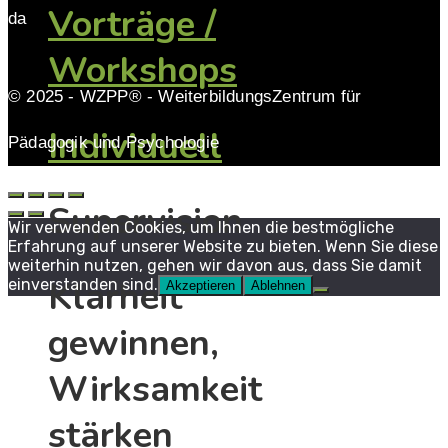
Vorträge /
da
Workshops
© 2025 - WZPP® - WeiterbildungsZentrum für
Individuell
Pädagogik und Psychologie
Supervision
Wir verwenden Cookies, um Ihnen die bestmögliche
Erfahrung auf unserer Website zu bieten. Wenn Sie diese
weiterhin nutzen, gehen wir davon aus, dass Sie damit
Klarheit
einverstanden sind.
Akzeptieren
Ablehnen
gewinnen,
Wirksamkeit
stärken