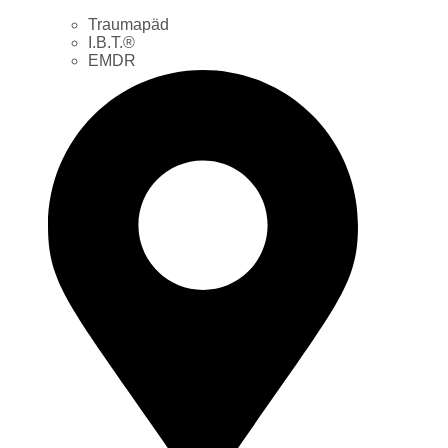
Traumapäd
I.B.T.®
EMDR