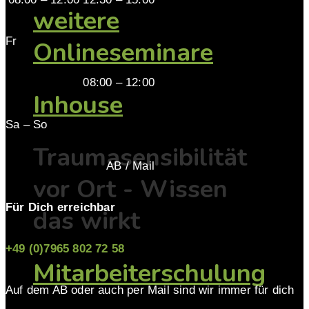
weitere
Fr
Onlineseminare
08:00 – 12:00
Inhouse
Sa – So
Traumasensibilität
AB / Mail
vor Ort - Wissen
Für Dich erreichbar
das wirkt
+49 (0)7965 802 72 58
Mitarbeiterschulung
Auf dem AB oder auch per Mail sind wir immer für dich