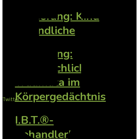
Vertiefung: Kind
Jugendliche
Vertiefung:
Vorsprachliche
Traumata im
Körpergedächtnis
Twitter
I.B.T.®-
BehandlerInnen