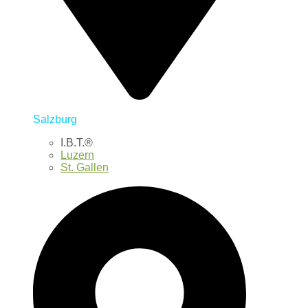
Salzburg
I.B.T.®
Luzern
St. Gallen