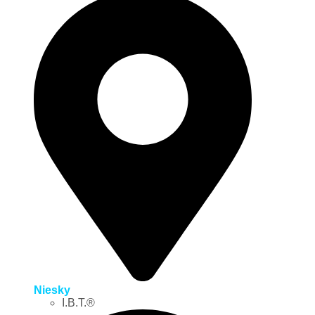
Niesky
I.B.T.®