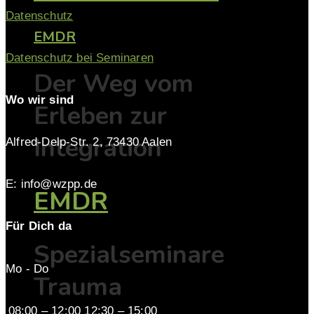
Datenschutz
EMDR
Datenschutz bei Seminaren
Der Weg vom
Wo wir sind
Erleben zur
Integration
Alfred-Delp-Str. 2, 73430 Aalen
E: info@wzpp.de
EMDR
Für Dich da
Spezialseminare
Mo - Do
Trauma
08:00 – 12:00 12:30 – 15:00