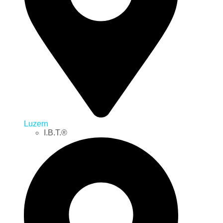
Luzern
I.B.T.®