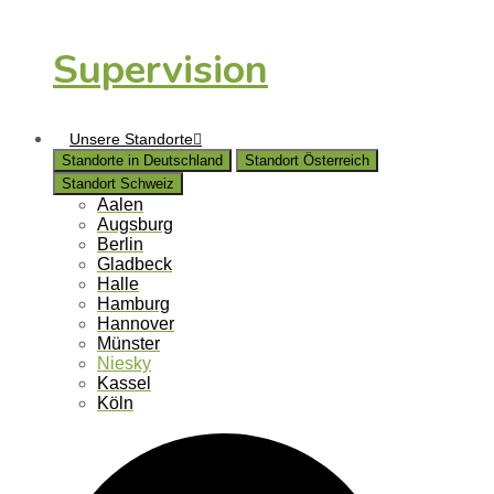
Supervision
Unsere Standorte
Standorte in Deutschland
Standort Österreich
Standort Schweiz
Aalen
Augsburg
Berlin
Gladbeck
Halle
Hamburg
Hannover
Münster
Niesky
Kassel
Köln