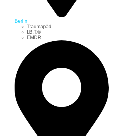
Berlin
Traumapäd
I.B.T.®
EMDR