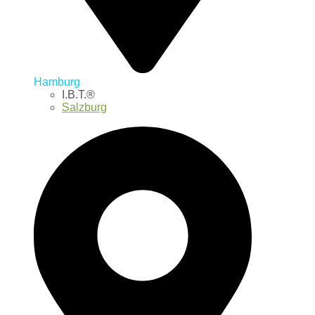
Hamburg
I.B.T.®
Salzburg