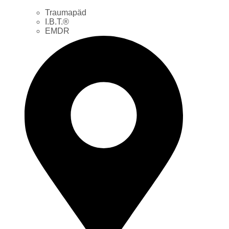
Traumapäd
I.B.T.®
EMDR