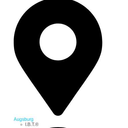
Augsburg
I.B.T.®