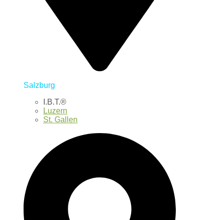
Salzburg
I.B.T.®
Luzern
St. Gallen