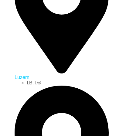
Luzern
I.B.T.®