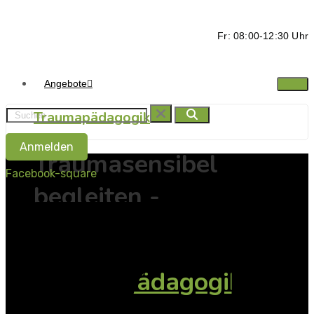
Fr: 08:00-12:30 Uhr
Angebote
Traumapädagogik
Anmelden
Traumasensibel
Facebook-square
begleiten -
Ressorcen stärken
Traumapädagogik