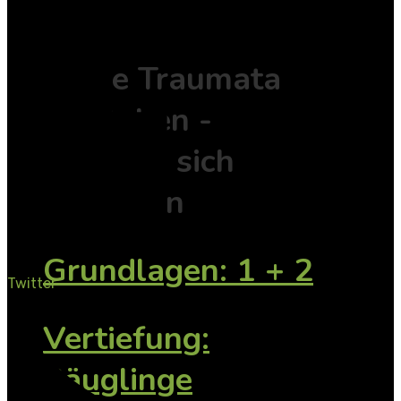
I.B.T.®
Frühe Traumata
verstehen -
Bindung sicher
gestalten
Grundlagen: 1 + 2
Twitter
Vertiefung:
Säuglinge