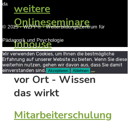
da
weitere
Onlineseminare
© 2025 - WZPP® - WeiterbildungsZentrum für
Inhouse
Pädagogik und Psychologie
Wir verwenden Cookies, um Ihnen die bestmögliche
Erfahrung auf unserer Website zu bieten. Wenn Sie diese
Traumasensibilität
weiterhin nutzen, gehen wir davon aus, dass Sie damit
einverstanden sind.
Akzeptieren
Ablehnen
vor Ort - Wissen
das wirkt
Mitarbeiterschulung