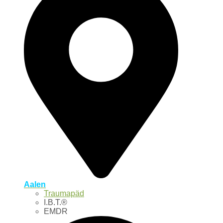
Aalen
Traumapäd
I.B.T.®
EMDR