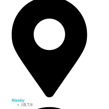
Niesky
I.B.T.®