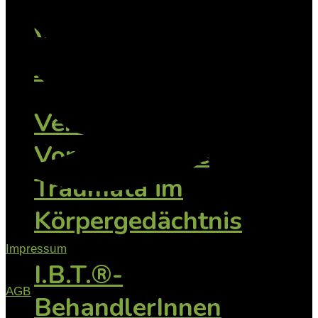
Vertiefung: Kind
Jugendliche
Vertiefung:
Vorsprachliche
Traumata im
Körpergedächtnis
Impressum
I.B.T.®-
AGB
BehandlerInnen