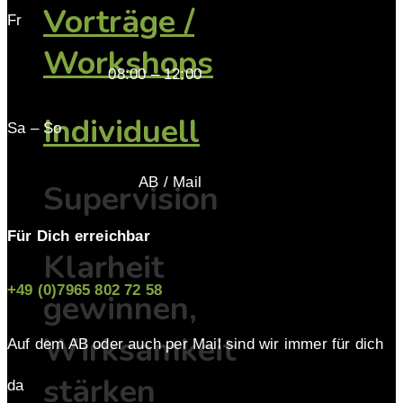
Vorträge /
Fr
Workshops
08:00 – 12:00
Individuell
Sa – So
AB / Mail
Supervision
Für Dich erreichbar
Klarheit
+49 (0)7965 802 72 58
gewinnen,
Wirksamkeit
Auf dem AB oder auch per Mail sind wir immer für dich
stärken
da