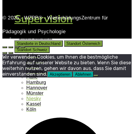
Supervision
© 2025 - WZPP® - WeiterbildungsZentrum für
Pädagogik und Psychologie
Unsere Standorte
Standorte in Deutschland
Standort Österreich
Standort Schweiz
Aalen
Wir verwenden Cookies, um Ihnen die bestmögliche
Augsburg
Erfahrung auf unserer Website zu bieten. Wenn Sie diese
Berlin
weiterhin nutzen, gehen wir davon aus, dass Sie damit
Gladbeck
einverstanden sind.
Akzeptieren
Ablehnen
Halle
Hamburg
Hannover
Münster
Niesky
Kassel
Köln