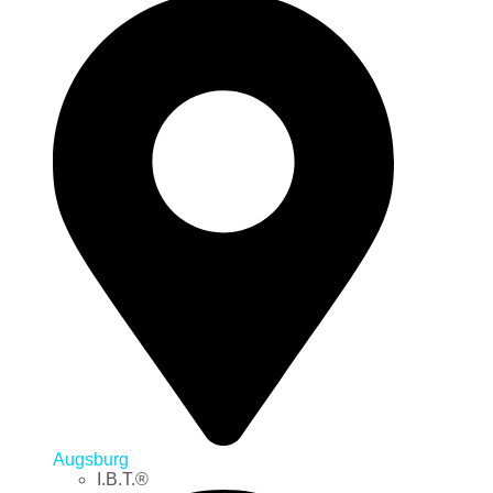
Augsburg
I.B.T.®