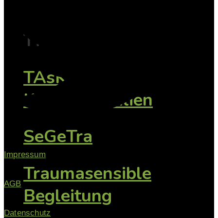
Fachwissen mit
Tiefe
TAsK -
Konfliktfamilien
SeGeTra
Impressum
Traumasensible
AGB
Begleitung
Datenschutz