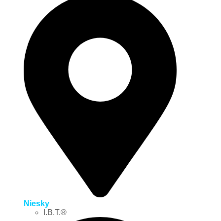
Niesky
I.B.T.®