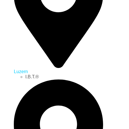
Luzern
I.B.T.®