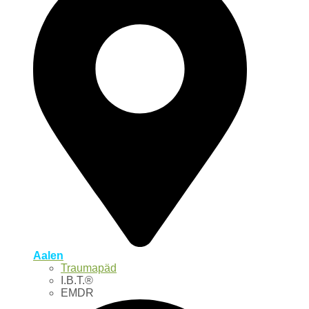
Aalen
Traumapäd
I.B.T.®
EMDR