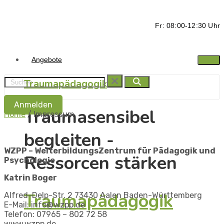
Fr: 08:00-12:30 Uhr
Angebote
Traumapädagogik
Anmelden
Traumasensibel
Home
/
Impressum
begleiten -
WZPP – WeiterbildungsZentrum für Pädagogik und
Ressorcen stärken
Psychologie
Katrin Boger
Traumapädagogik
Alfred-Delp-Str. 2 73430
Aalen
Baden-Württemberg
E-Mail: info@wzpp.de
Telefon: 07965 – 802 72 58
www.wzpp.de