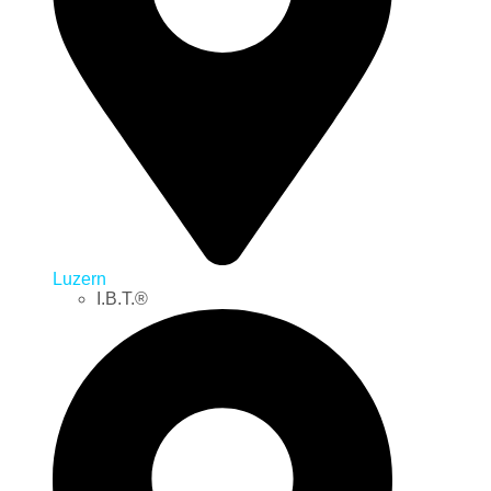
Luzern
I.B.T.®