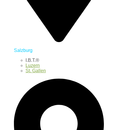
Salzburg
I.B.T.®
Luzern
St. Gallen