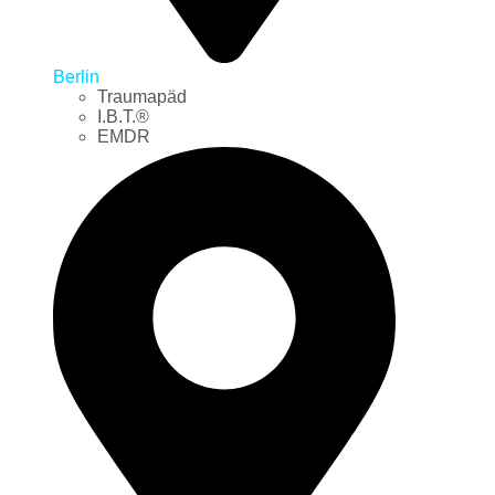
Berlin
Traumapäd
I.B.T.®
EMDR