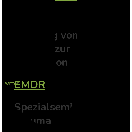
EMDR
Der Weg vom
Erleben zur
Integration
EMDR
Twitter
Spezialseminare
Trauma