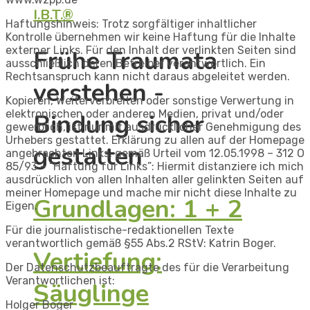
I.B.T.®
Haftungshinweis: Trotz sorgfältiger inhaltlicher
Kontrolle übernehmen wir keine Haftung für die Inhalte
externer Links. Für den Inhalt der verlinkten Seiten sind
Frühe Traumata
ausschließlich deren Betreiber verantwortlich. Ein
Rechtsanspruch kann nicht daraus abgeleitet werden.
verstehen -
Kopieren, Weiterverbreiten oder sonstige Verwertung in
elektronischen oder anderen Medien, privat und/oder
Bindung sicher
gewerblich, ist nur mit ausdrücklicher Genehmigung des
Urhebers gestattet. Erklärung zu allen auf der Homepage
gestalten
angebrachten Links, gemäß Urteil vom 12.05.1998 – 312 O
85/93 – “Haftung für Links”: Hiermit distanziere ich mich
ausdrücklich von allen Inhalten aller gelinkten Seiten auf
meiner Homepage und mache mir nicht diese Inhalte zu
Grundlagen: 1 + 2
Eigen.
Für die journalistische-redaktionellen Texte
verantwortlich gemäß §55 Abs.2 RStV: Katrin Boger.
Vertiefung:
Der Datenschutzbeauftragte des für die Verarbeitung
Verantwortlichen ist:
Säuglinge
Holger Boger