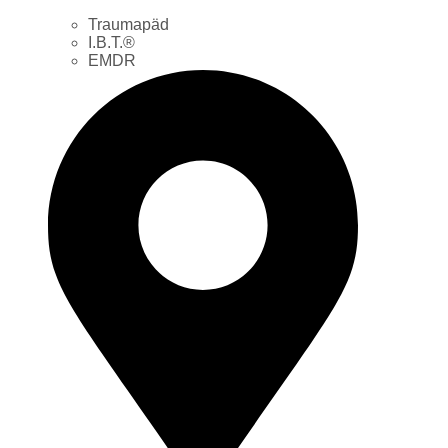
Traumapäd
I.B.T.®
EMDR