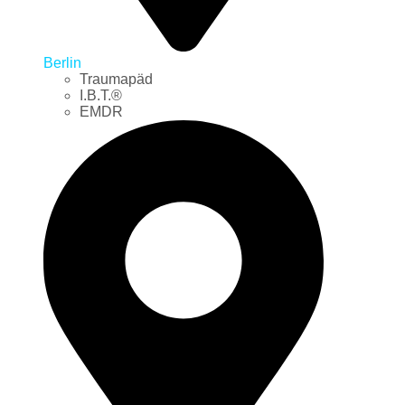
Berlin
Traumapäd
I.B.T.®
EMDR