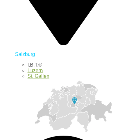
Salzburg
I.B.T.®
Luzern
St. Gallen