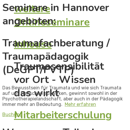
Seminare in Hannover
weitere
angeboten: ​
Onlineseminare
Traumafachberatung /
Inhouse
Traumapädagogik
Traumasensibilität
(DeGPT/FVTP)​
vor Ort - Wissen
Das Bewusstsein für Traumata und wie sich Traumata
das wirkt
auf uns Menschen auswirken, gewinnt sowohl in der
Psychotherapielandschaft, aber auch in der Pädagogik
immer mehr an Bedeutung. ​
Mehr erfahren
Mitarbeiterschulung
Buchung