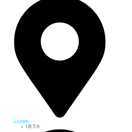
Luzern
I.B.T.®