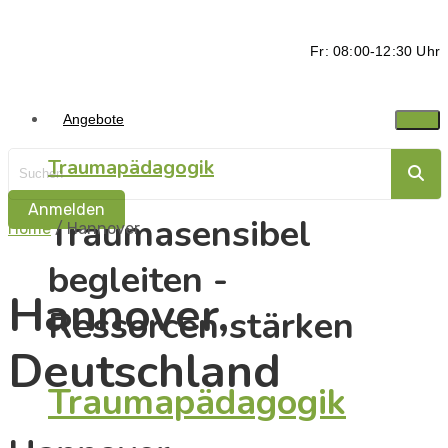
Fr: 08:00-12:30 Uhr
Angebote
Traumapädagogik
Anmelden
Traumasensibel
Home
/
Hannover
begleiten -
Hannover,
Ressorcen stärken
Deutschland
Traumapädagogik