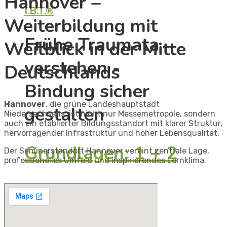
Hannover –
I.B.T.®
Weiterbildung mit
Frühe Traumata
Weitblick in der Mitte
verstehen -
Deutschlands​
Bindung sicher
Hannover
, die grüne Landeshauptstadt
gestalten
Niedersachsens, ist nicht nur Messemetropole, sondern
auch ein
etablierter Bildungsstandort mit klarer Struktur,
hervorragender Infrastruktur und hoher Lebensqualität.
Grundlagen: 1 + 2
Der Seminarstandort Hannover vereint zentrale Lage,
professionelles Umfeld und inspirierendes Lernklima.​
Vertiefung:
Säuglinge