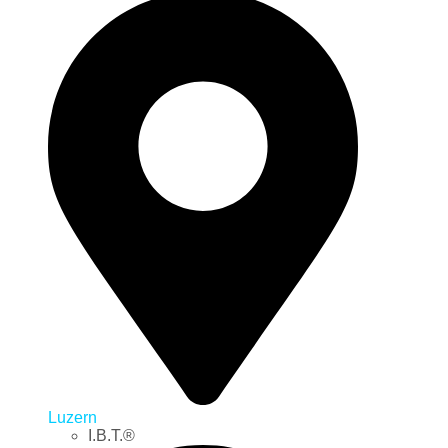
Luzern
I.B.T.®