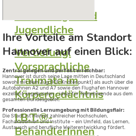
Vertiefung: Kind
Jugendliche
Ihre Vorteile am Standort
Hannover auf einen Blick:​
Vertiefung:
Vorsprachliche
Zentral gelegen und perfekt erreichbar​:
Traumata im
Hannover ist durch seine Lage mitten in Deutschland
sowohl mit dem Zug (ICE-Knotenpunkt) als auch über die
Autobahnen A2 und A7 sowie den Flughafen Hannover
Körpergedächtnis
exzellent angebunden – ideal für Teilnehmende aus dem
gesamten Bundesgebiet.​
Professionelle Lernumgebung mit Bildungsflair​:
I.B.T.®-
Die Stadt ist Heimat zahlreicher Hochschulen,
Fachakademien und Institute – ein Umfeld, das Lernen,
BehandlerInnen
Austausch und berufliche Weiterentwicklung fördert.​