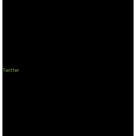
Twitter
Aalen
Traumapäd
I.B.T.®
EMDR