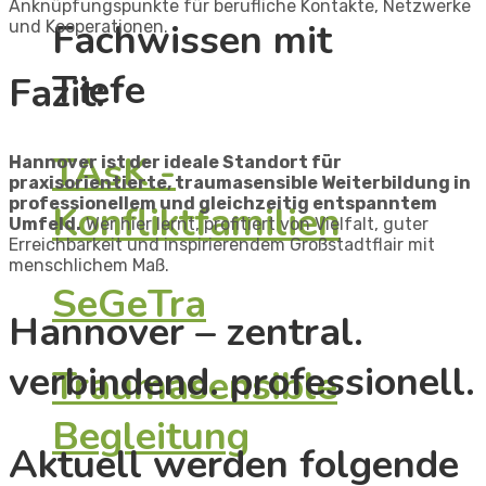
Anknüpfungspunkte für berufliche Kontakte, Netzwerke
Fachwissen mit
und Kooperationen.​​
Tiefe
Fazit:​
TAsK -
Hannover ist der ideale Standort für
praxisorientierte, traumasensible Weiterbildung in
professionellem und gleichzeitig entspanntem
Konfliktfamilien
Umfeld.
Wer hier lernt, profitiert von Vielfalt, guter
Erreichbarkeit und inspirierendem Großstadtflair mit
menschlichem Maß.​
SeGeTra
Hannover – zentral.
verbindend. professionell.​
Traumasensible
Begleitung
Aktuell werden folgende