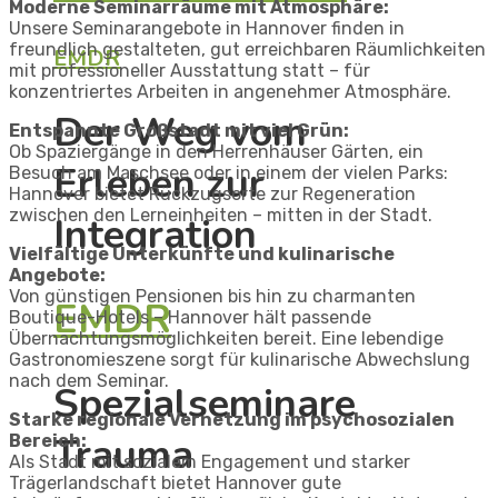
Moderne Seminarräume mit Atmosphäre​:
Unsere Seminarangebote in Hannover finden in
freundlich gestalteten, gut erreichbaren Räumlichkeiten
EMDR
mit professioneller Ausstattung statt – für
konzentriertes Arbeiten in angenehmer Atmosphäre.​
Der Weg vom
Entspannte Großstadt mit viel Grün​:
Ob Spaziergänge in den Herrenhäuser Gärten, ein
Erleben zur
Besuch am Maschsee oder in einem der vielen Parks:
Hannover bietet Rückzugsorte zur Regeneration
zwischen den Lerneinheiten – mitten in der Stadt.​
Integration
Vielfältige Unterkünfte und kulinarische
Angebote:
Von günstigen Pensionen bis hin zu charmanten
EMDR
Boutique-Hotels – Hannover hält passende
Übernachtungsmöglichkeiten bereit.
Eine lebendige
Gastronomieszene sorgt für kulinarische Abwechslung
nach dem Seminar.
Spezialseminare
Starke regionale Vernetzung im psychosozialen
Trauma
Bereich​:
Als Stadt mit sozialem Engagement und starker
Trägerlandschaft bietet Hannover gute