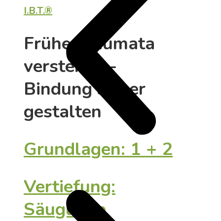
I.B.T.®
Frühe Traumata
verstehen -
Bindung sicher
gestalten
Grundlagen: 1 + 2
Vertiefung:
Säuglinge