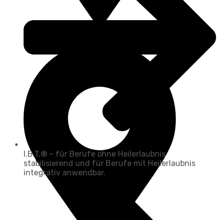
Kassel
Traumapäd
I.B.T.® – für Berufe ohne Heilerlaubnis
stabilisierend und für Berufe mit Heilerlaubnis
integrativ anwendbar.