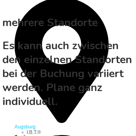
mehrere Standorte
Es kann auch zwischen
den einzelnen Standorten
bei der Buchung variiert
werden. Plane ganz
individuell.
Augsburg
I.B.T.®