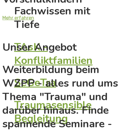
Fachwissen mit
Mehr erfahren
Tiefe
TAsK -
Unser Angebot
Konfliktfamilien
Weiterbildung beim
SeGeTra
WZPP - alles rund ums
Thema "Trauma" und
Traumasensible
darüber hinaus. Finde
Begleitung
spannende Seminare -