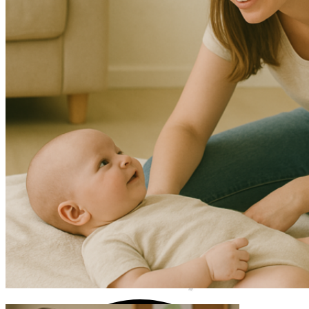
Salzburg
I.B.T.®
Luzern
St. Gallen