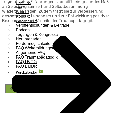
traumatischer Erfahrungen und hilft, ein gesundes Maß
Über uns
an Selbstwirksamkeit und Selbstbestimmung
Team
wiederzuerlangen. Zudem trägt sie zur Verbesserung
Partner
des sozialen Miteinanders und zur Entwicklung positiver
Kontakt
Beziehungen bei. Vorteile der Traumapädagogik
WissensWert
Veröffentlichungen & Beiträge
Podcast
Tagungen & Kongresse
Herunterladen
Fördermöglichkeiten
FAQ Weiterbildungen
Allgemeine FAQ
FAQ Traumapädagogik
FAQ I.B.T.®
FAQ EMDR
Kurskalender
31
X