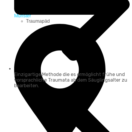
Münster
Traumapäd
Einzigartige Methode die es ermöglicht frühe und
vorsprachliche Traumata ab dem Säuglingsalter zu
bearbeiten.