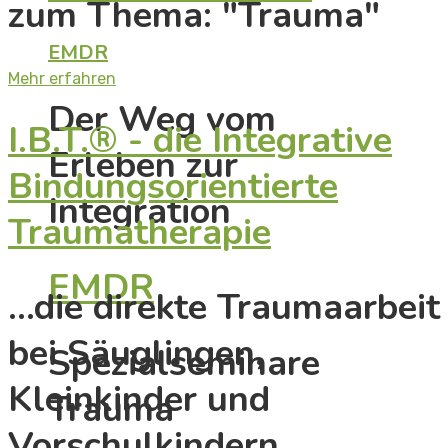
zum Thema: "Trauma"
EMDR
Mehr erfahren
Der Weg vom
I.B.T.® - die Integrative
Erleben zur
Bindungsorientierte
Integration
Traumatherapie
EMDR
…die direkte Traumaarbeit
bei Säuglingen,
Spezialseminare
Kleinkinder und
Trauma
Vorschulkindern