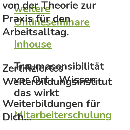
von der Theorie zur
weitere
Praxis für den
Onlineseminare
Arbeitsalltag.
Inhouse
Traumasensibilität
Zertifiziertes
vor Ort - Wissen
Weiterbildungsinstitut
das wirkt
Weiterbildungen für
Mitarbeiterschulung
Dich…