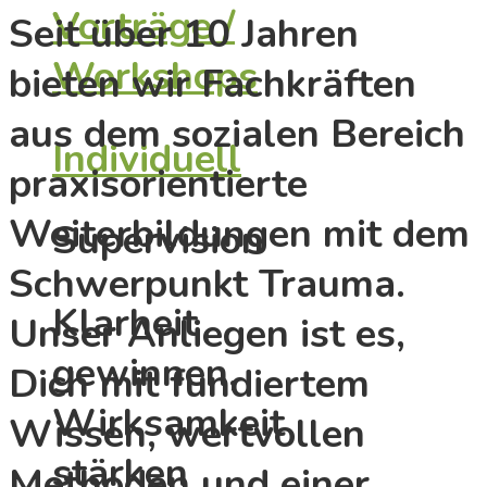
Vorträge /
Seit über 10 Jahren
Workshops
bieten wir Fachkräften
aus dem sozialen Bereich
Individuell
praxisorientierte
Weiterbildungen mit dem
Supervision
Schwerpunkt Trauma.
Klarheit
Unser Anliegen ist es,
gewinnen,
Dich mit fundiertem
Wirksamkeit
Wissen, wertvollen
stärken
Methoden und einer