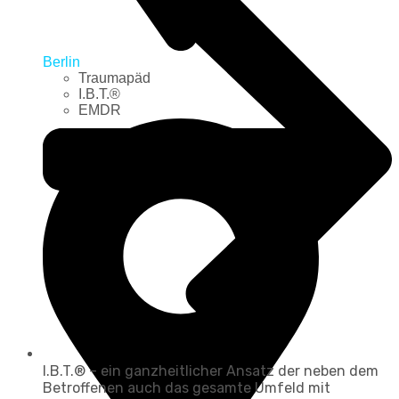
Berlin
Traumapäd
I.B.T.®
EMDR
I.B.T.® – ein ganzheitlicher Ansatz der neben dem
Betroffenen auch das gesamte Umfeld mit