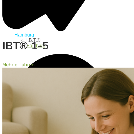
Hamburg
I.B.T.®
IBT® 1-5
Salzburg
Mehr erfahren