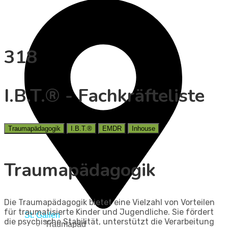
318
I.B.T.® - Fachkräfteliste
Traumapädagogik
I.B.T.®
EMDR
Inhouse
Traumapädagogik
Die Traumapädagogik bietet eine Vielzahl von Vorteilen
für traumatisierte Kinder und Jugendliche. Sie fördert
St. Gallen
die psychische Stabilität, unterstützt die Verarbeitung
Traumapäd