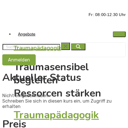
Fr: 08:00-12:30 Uhr
Angebote
Traumapädagogik
Anmelden
Traumasensibel
Aktueller Status
begleiten -
Ressorcen stärken
Nicht eingeschrieben
Schreiben Sie sich in diesen kurs ein, um Zugriff zu
erhalten
Traumapädagogik
Preis