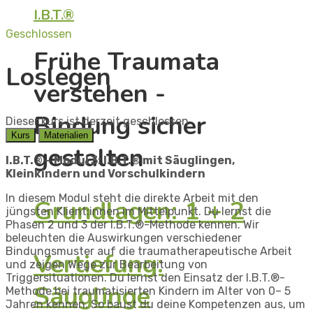
I.B.T.®
Geschlossen
Frühe Traumata
Loslegen
verstehen -
Bindung sicher
Dieser kurs ist derzeit geschlossen
Kurs
Materialien
gestalten
I.B.T.® –
Modul 3:
I.B.T.® mit Säuglingen,
Kleinkindern und Vorschulkindern
In diesem Modul steht die direkte Arbeit mit den
Grundlagen: 1 + 2
jüngsten Klient:innen im Mittelpunkt. Du lernst die
Phasen 2 und 3 der I.B.T.®-Methode kennen. Wir
beleuchten die Auswirkungen verschiedener
Bindungsmuster auf die traumatherapeutische Arbeit
Vertiefung:
und zeigen Wege zur Bearbeitung von
Triggersituationen. Du lernst den Einsatz der I.B.T.®-
Säuglinge
Methode bei traumatisierten Kindern im Alter von 0– 5
Jahren kennen. So baust du deine Kompetenzen aus, um