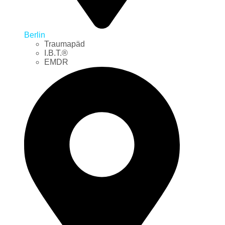
Berlin
Traumapäd
I.B.T.®
EMDR