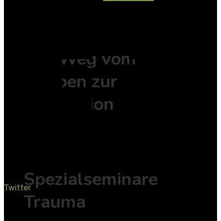
EMDR
Der Weg vom
Erleben zur
Integration
EMDR
Spezialseminare
Twitter
Trauma