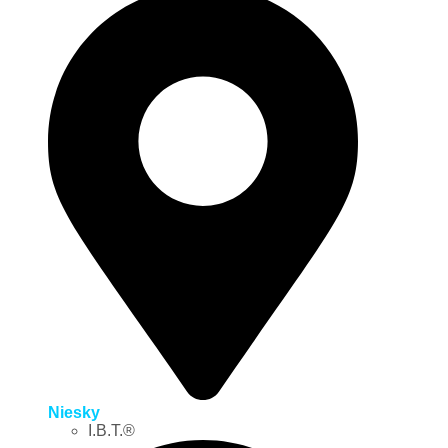
Niesky
I.B.T.®