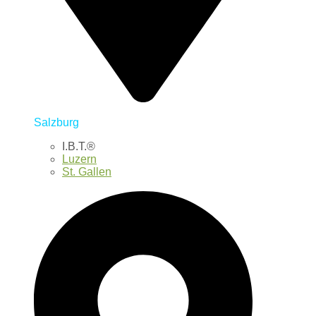
Salzburg
I.B.T.®
Luzern
St. Gallen