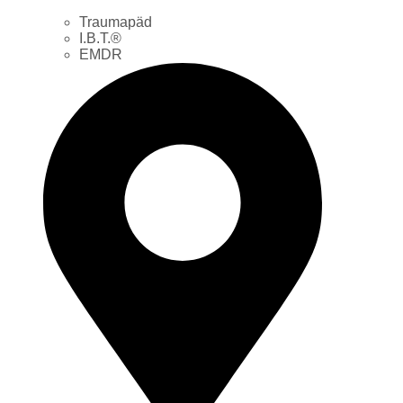
Traumapäd
I.B.T.®
EMDR