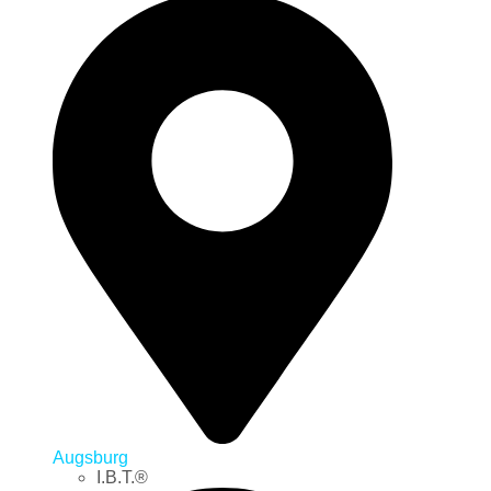
Augsburg
I.B.T.®