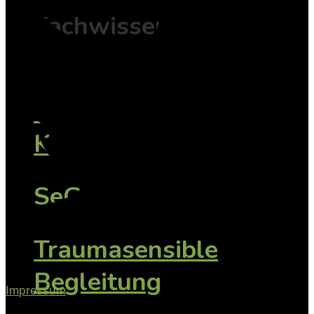
Fachwissen mit
Tiefe
TAsK -
Konfliktfamilien
SeGeTra
Traumasensible
Begleitung
Impressum