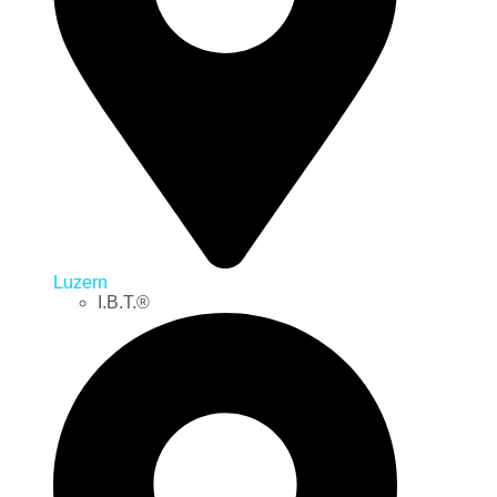
Luzern
I.B.T.®