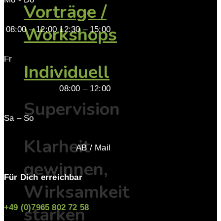
Vorträge /
Workshops
08:00 – 12:00 12:30 – 15:00
Fr
Individuell
08:00 – 12:00
Supervision
Sa – So
Klarheit
AB / Mail
gewinnen,
Für Dich erreichbar
Wirksamkeit
+49 (0)7965 802 72 58
stärken