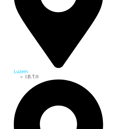
Luzern
I.B.T.®