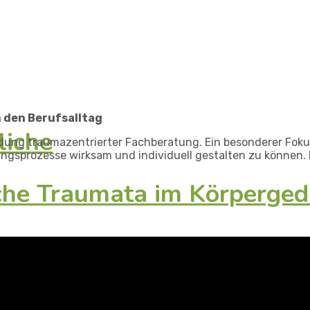
n den Berufsalltag
liche
ndung traumazentrierter Fachberatung. Ein besonderer Fokus
ngsprozesse wirksam und individuell gestalten zu können. D
iche Traumata im Körperged