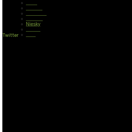
Halle
Hamburg
Hannover
Münster
Niesky
Kassel
Köln
Twitter