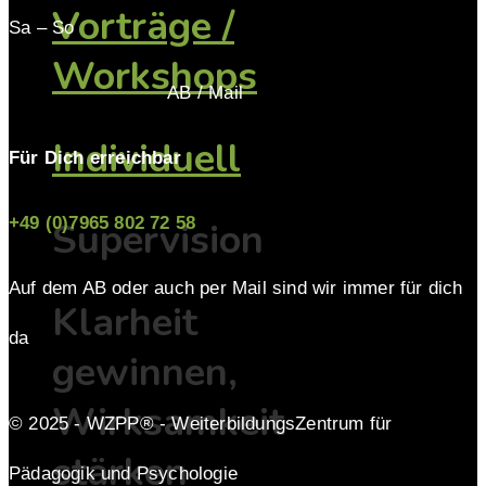
Vorträge /
Sa – So
Workshops
AB / Mail
Individuell
Für Dich erreichbar
+49 (0)7965 802 72 58
Supervision
Auf dem AB oder auch per Mail sind wir immer für dich
Klarheit
da
gewinnen,
Wirksamkeit
© 2025 - WZPP® - WeiterbildungsZentrum für
stärken
Pädagogik und Psychologie