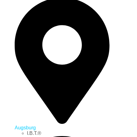
Augsburg
I.B.T.®