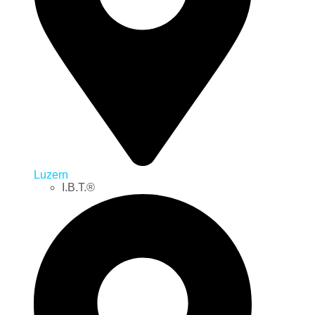
Luzern
I.B.T.®