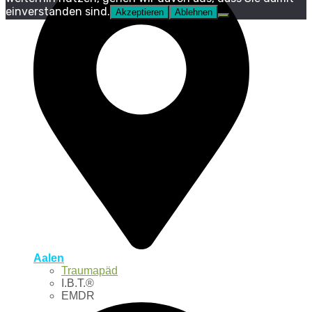
einverstanden sind.
Akzeptieren
Ablehnen
Aalen
Traumapäd
I.B.T.®
EMDR