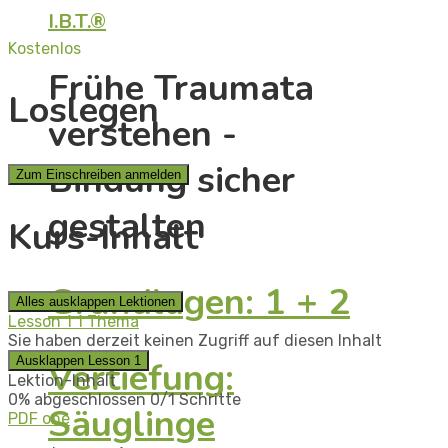
I.B.T.®
Kostenlos
Frühe Traumata
Loslegen
verstehen -
Bindung sicher
Zum Einschreiben anmelden
gestalten
Kurs-Inhalt
Grundlagen: 1 + 2
Alles ausklappen
Lektionen
Lesson 1
1 Thema
Sie haben derzeit keinen Zugriff auf diesen Inhalt
Ausklappen
Lesson 1
Vertiefung:
Lektion-Inhalt
0% abgeschlossen
0/1 Schritte
Säuglinge
PDF one