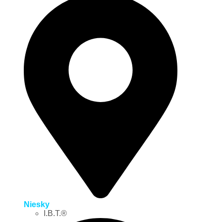
Niesky
I.B.T.®