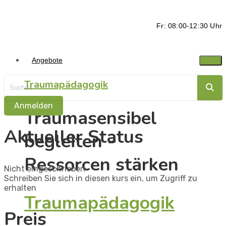
Fr: 08:00-12:30 Uhr
Angebote
Traumapädagogik
Anmelden
Traumasensibel
Aktueller Status
begleiten -
Ressorcen stärken
Nicht eingeschrieben
Schreiben Sie sich in diesen kurs ein, um Zugriff zu
erhalten
Traumapädagogik
Preis