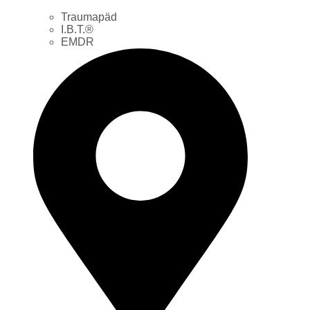
Traumapäd
I.B.T.®
EMDR