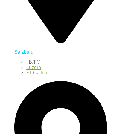
Salzburg
I.B.T.®
Luzern
St. Gallen