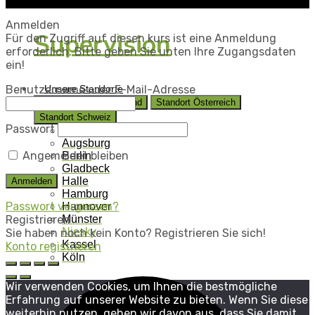
Anmelden
Supervision
Für den Zugriff auf diesen kurs ist eine Anmeldung
erforderlich. Bitte geben Sie unten Ihre Zugangsdaten
ein!
Benutzername oder E-Mail-Adresse
Unsere Standorte
Standorte in Deutschland
Standort Österreich
Standort Schweiz
Passwort
Aalen
Augsburg
Angemeldet bleiben
Berlin
Gladbeck
Halle
Hamburg
Passwort vergessen?
Hannover
Registrieren
Münster
Niesky
Sie haben noch kein Konto? Registrieren Sie sich!
Kassel
Konto registrieren
Köln
Wir verwenden Cookies, um Ihnen die bestmögliche
Erfahrung auf unserer Website zu bieten. Wenn Sie diese
weiterhin nutzen, gehen wir davon aus, dass Sie damit