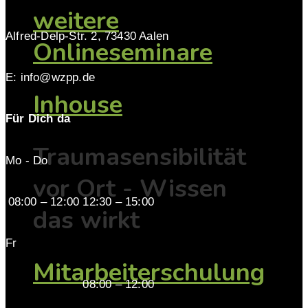
weitere
Alfred-Delp-Str. 2, 73430 Aalen
Onlineseminare
E: info@wzpp.de
Inhouse
Für Dich da
Traumasensibilität
Mo - Do
vor Ort - Wissen
08:00 – 12:00 12:30 – 15:00
das wirkt
Fr
Mitarbeiterschulung
08:00 – 12:00