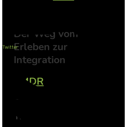
EMDR
Der Weg vom
Erleben zur
Twitter
Integration
EMDR
Spezialseminare
Trauma