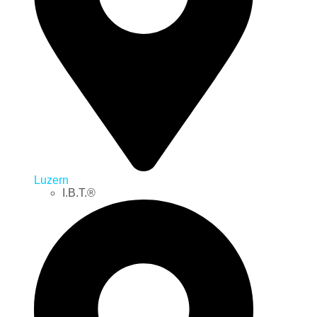
Luzern
I.B.T.®