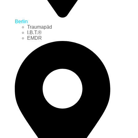
Berlin
Traumapäd
I.B.T.®
EMDR