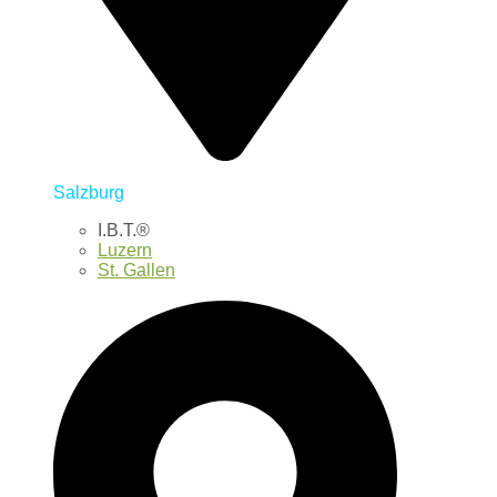
Salzburg
I.B.T.®
Luzern
St. Gallen