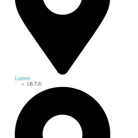
Luzern
I.B.T.®