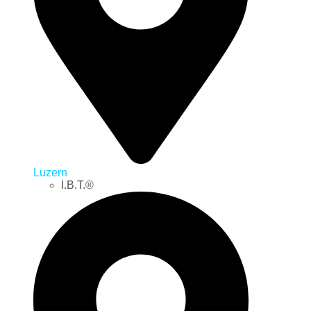
Luzern
I.B.T.®