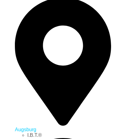
Augsburg
I.B.T.®