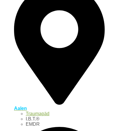
Aalen
Traumapäd
I.B.T.®
EMDR