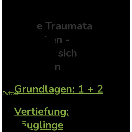
I.B.T.®
Frühe Traumata
verstehen -
Bindung sicher
gestalten
Grundlagen: 1 + 2
Twitter
Vertiefung:
Säuglinge