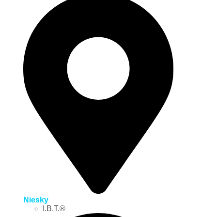
Niesky
I.B.T.®