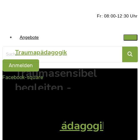
Fr: 08:00-12:30 Uhr
Angebote
Traumapädagogik
Anmelden
Traumasensibel
Facebook-square
begleiten -
Ressorcen stärken
Traumapädagogik