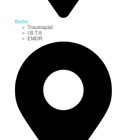
Berlin
Traumapäd
I.B.T.®
EMDR