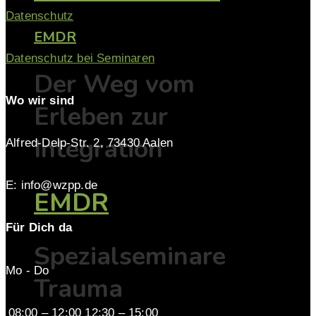
Datenschutz
EMDR
Datenschutz bei Seminaren
Der Weg vom
Wo wir sind
Erleben zur
Integration
Alfred-Delp-Str. 2, 73430 Aalen
E: info@wzpp.de
EMDR
Für Dich da
Spezialseminare
Mo - Do
Trauma
08:00 – 12:00 12:30 – 15:00