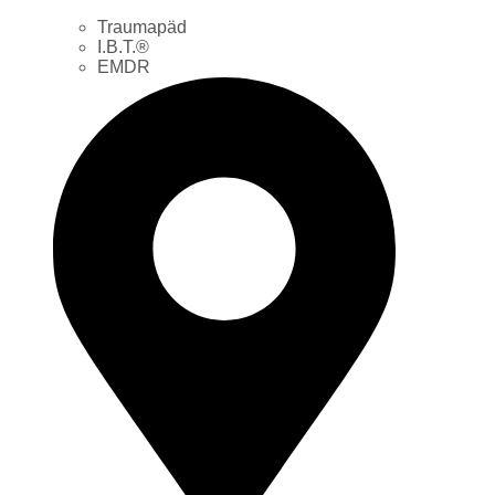
Traumapäd
I.B.T.®
EMDR