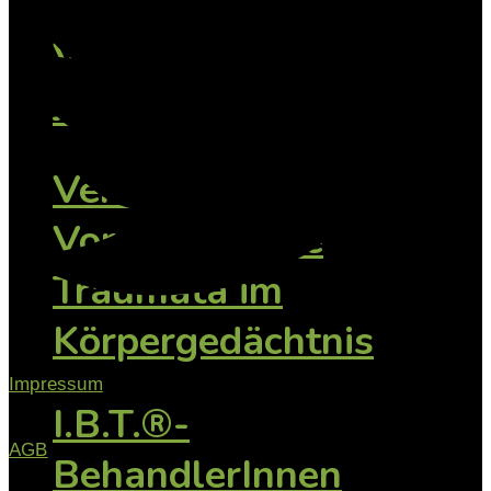
Vertiefung: Kind
Jugendliche
Vertiefung:
Vorsprachliche
Traumata im
Körpergedächtnis
Impressum
I.B.T.®-
AGB
BehandlerInnen