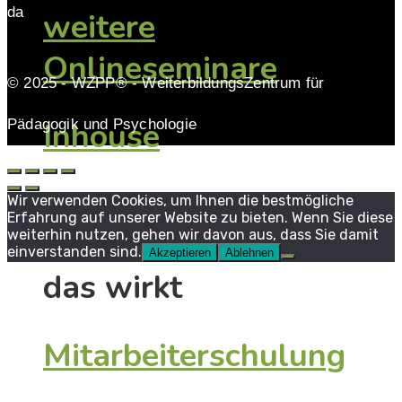
da
weitere
Onlineseminare
© 2025 - WZPP® - WeiterbildungsZentrum für
Inhouse
Pädagogik und Psychologie
Traumasensibilität
Wir verwenden Cookies, um Ihnen die bestmögliche
Erfahrung auf unserer Website zu bieten. Wenn Sie diese
vor Ort - Wissen
weiterhin nutzen, gehen wir davon aus, dass Sie damit
einverstanden sind.
Akzeptieren
Ablehnen
das wirkt
Mitarbeiterschulung