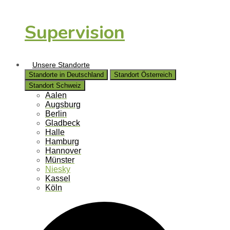
Supervision
Unsere Standorte
Standorte in Deutschland
Standort Österreich
Standort Schweiz
Aalen
Augsburg
Berlin
Gladbeck
Halle
Hamburg
Hannover
Münster
Niesky
Kassel
Köln