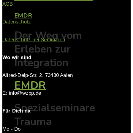
AGB
EMDR
Datenschutz
Der Weg vom
Datenschutz bei Seminaren
Erleben zur
Wo wir sind
Integration
Alfred-Delp-Str. 2, 73430 Aalen
EMDR
E: info@wzpp.de
Spezialseminare
Für Dich da
Trauma
Mo - Do