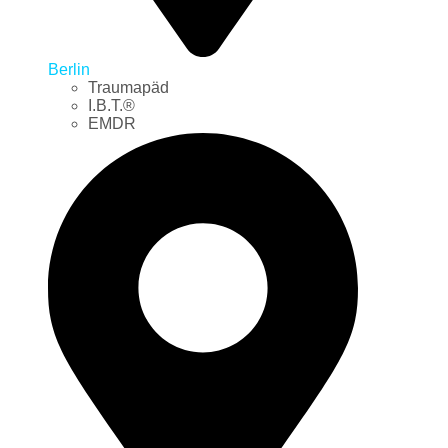
Berlin
Traumapäd
I.B.T.®
EMDR