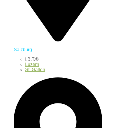
Salzburg
I.B.T.®
Luzern
St. Gallen