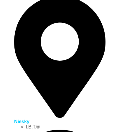
Niesky
I.B.T.®