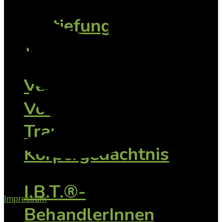
Vertiefung: Kind
Jugendliche
Vertiefung:
Vorsprachliche
Traumata im
Körpergedächtnis
I.B.T.®-
Impressum
BehandlerInnen