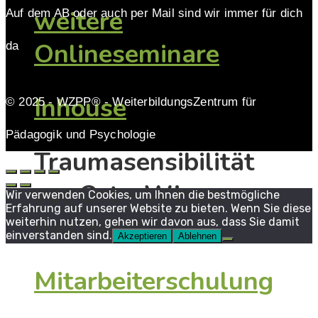
weitere
Auf dem AB oder auch per Mail sind wir immer für dich
Onlineseminare
da
Inhouse
© 2025 - WZPP® - WeiterbildungsZentrum für
Pädagogik und Psychologie
Traumasensibilität
vor Ort - Wissen
Wir verwenden Cookies, um Ihnen die bestmögliche
Erfahrung auf unserer Website zu bieten. Wenn Sie diese
das wirkt
weiterhin nutzen, gehen wir davon aus, dass Sie damit
einverstanden sind.
Akzeptieren
Ablehnen
Mitarbeiterschulung