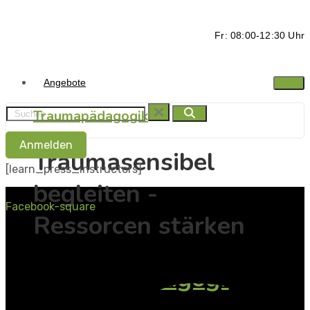
Fr: 08:00-12:30 Uhr
Angebote
Traumapädagogik
Anmelden
Traumasensibel
[learn_press_instructors]
begleiten -
Facebook-square
Ressorcen stärken
Traumapädagogik