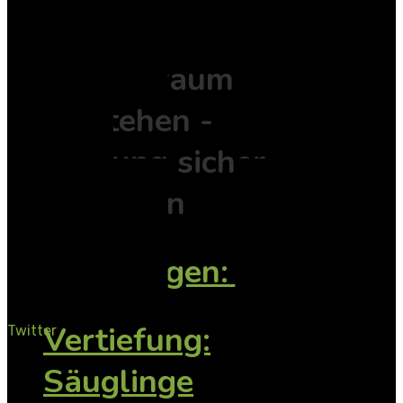
I.B.T.®
Frühe Traumata
verstehen -
Bindung sicher
gestalten
Grundlagen: 1 + 2
Vertiefung:
Twitter
Säuglinge