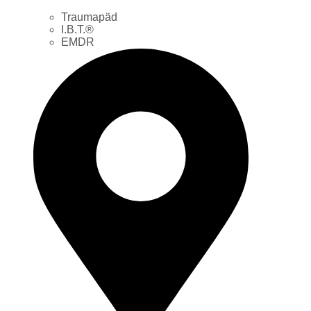
Traumapäd
I.B.T.®
EMDR