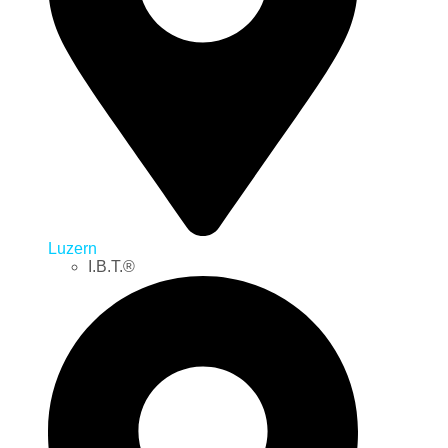
Luzern
I.B.T.®