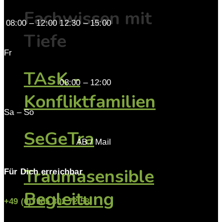
Fachwissen mit
08:00 – 12:00 12:30 – 15:00
Tiefe
Fr
TAsK -
08:00 – 12:00
Konfliktfamilien
Sa – So
SeGeTra
AB / Mail
Traumasensible
Für Dich erreichbar
Begleitung
+49 (0)7965 802 72 58