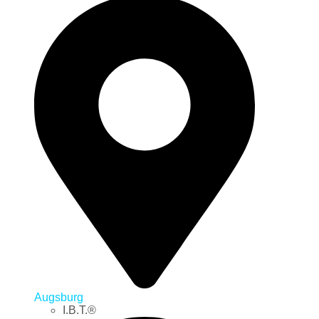
Augsburg
I.B.T.®