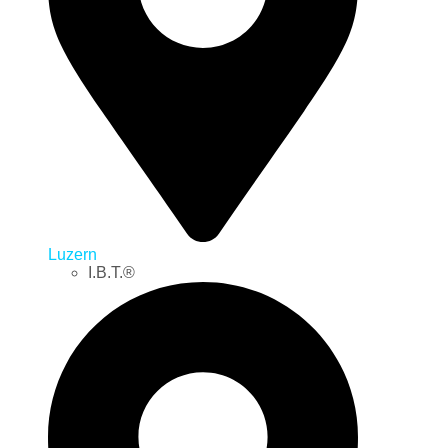
Luzern
I.B.T.®