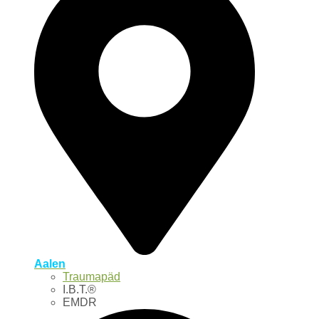
Aalen
Traumapäd
I.B.T.®
EMDR