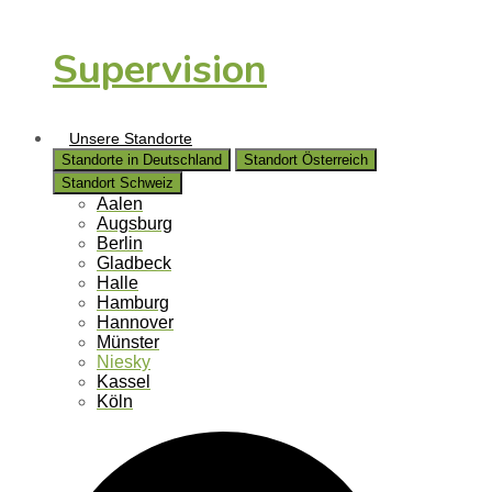
Supervision
Unsere Standorte
Standorte in Deutschland
Standort Österreich
Standort Schweiz
Aalen
Augsburg
Berlin
Gladbeck
Halle
Hamburg
Hannover
Münster
Niesky
Kassel
Köln