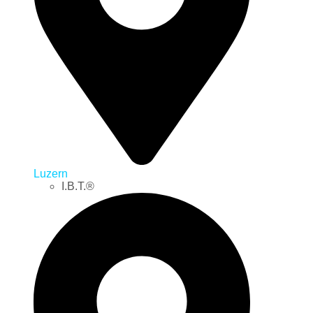
Luzern
I.B.T.®