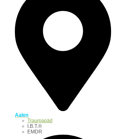
Aalen
Traumapäd
I.B.T.®
EMDR