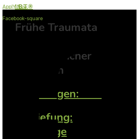
I.B.T.®
ApplY Now
Facebook-square
Frühe Traumata
verstehen -
Bindung sicher
gestalten
Grundlagen: 1 + 2
Vertiefung:
Säuglinge