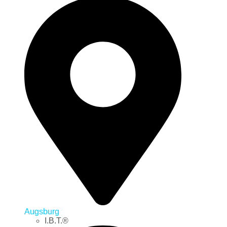
Augsburg
I.B.T.®