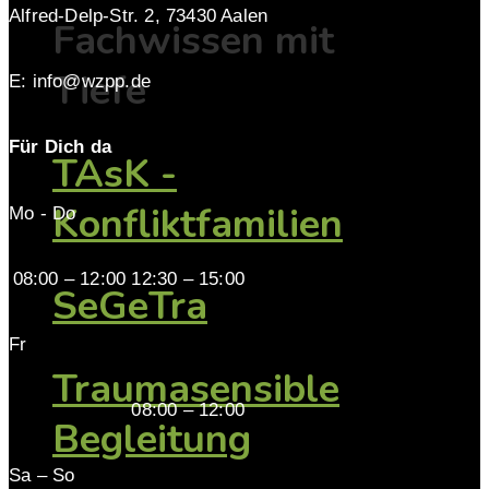
Alfred-Delp-Str. 2, 73430 Aalen
Fachwissen mit
Tiefe
E: info@wzpp.de
Für Dich da
TAsK -
Konfliktfamilien
Mo - Do
08:00 – 12:00 12:30 – 15:00
SeGeTra
Fr
Traumasensible
08:00 – 12:00
Begleitung
Sa – So