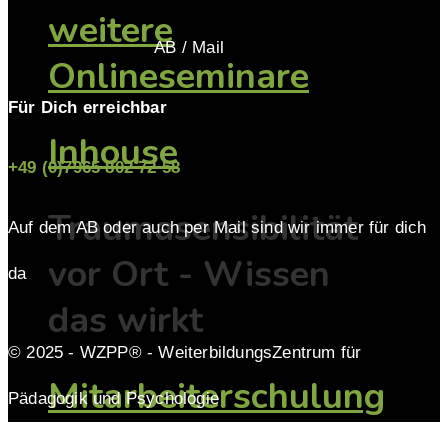
weitere
AB / Mail
Onlineseminare
Für Dich erreichbar
Inhouse
+49 (0)7965 802 72 58
Traumasensibilität
Auf dem AB oder auch per Mail sind wir immer für dich
vor Ort - Wissen
da
das wirkt
© 2025 - WZPP® - WeiterbildungsZentrum für
Mitarbeiterschulung
Pädagogik und Psychologie