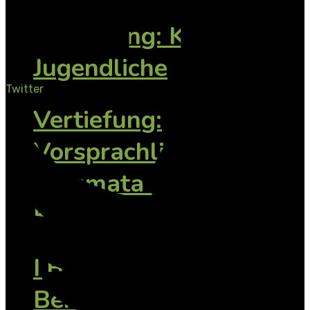
Vertiefung: Kind
Jugendliche
Twitter
Vertiefung:
Vorsprachliche
Traumata im
Körpergedächtnis
I.B.T.®-
BehandlerInnen