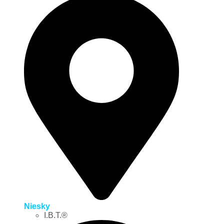
Niesky
I.B.T.®