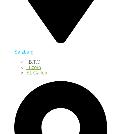
Salzburg
I.B.T.®
Luzern
St. Gallen