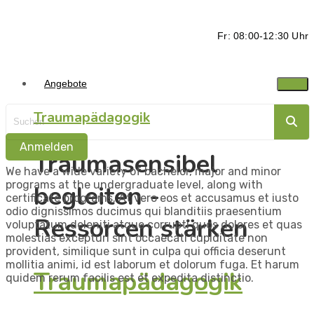
Fr: 08:00-12:30 Uhr
Angebote
Traumapädagogik
Anmelden
Traumasensibel
We have a wide variety of bachelor, major and minor
programs at the undergraduate level, along with
begleiten -
certificate programs. At vero eos et accusamus et iusto
odio dignissimos ducimus qui blanditiis praesentium
Ressorcen stärken
voluptatum deleniti atque corrupti quos dolores et quas
molestias excepturi sint occaecati cupiditate non
provident, similique sunt in culpa qui officia deserunt
mollitia animi, id est laborum et dolorum fuga. Et harum
Traumapädagogik
quidem rerum facilis est et expedita distinctio.