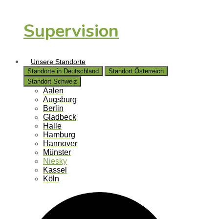
Supervision
Unsere Standorte
Standorte in Deutschland
Standort Österreich
Standort Schweiz
Aalen
Augsburg
Berlin
Gladbeck
Halle
Hamburg
Hannover
Münster
Niesky
Kassel
Köln