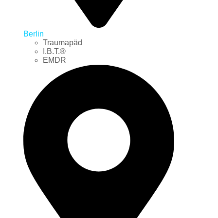
Berlin
Traumapäd
I.B.T.®
EMDR