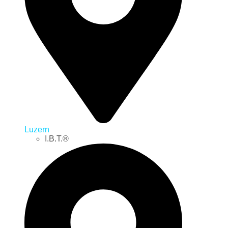
Luzern
I.B.T.®