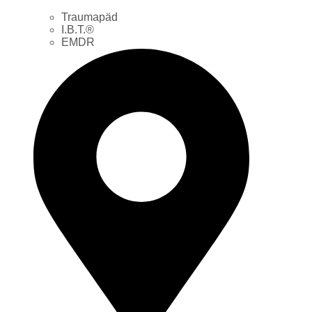
Traumapäd
I.B.T.®
EMDR