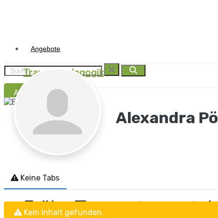
Angebote
Traumapädagogik
Anmelden
Traumasensibel begleit
Alexandra Pö
Traumapädagogik
I.B.T.®
Keine Tabs
Frühe Traumata versteh
Kein Inhalt gefunden.