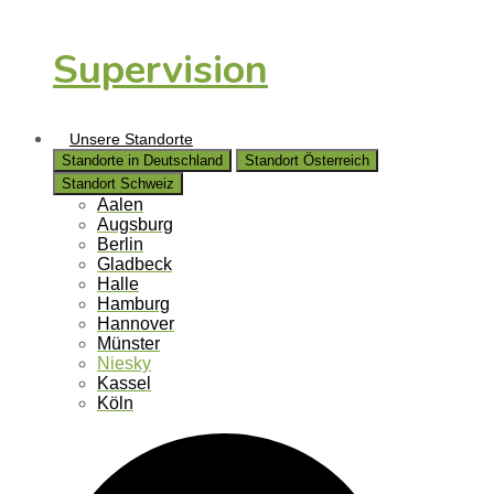
Supervision
Unsere Standorte
Standorte in Deutschland
Standort Österreich
Standort Schweiz
Aalen
Augsburg
Berlin
Gladbeck
Halle
Hamburg
Hannover
Münster
Niesky
Kassel
Köln