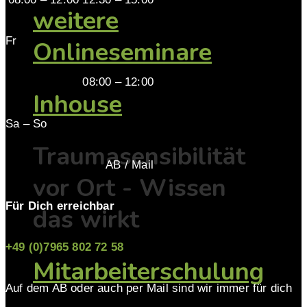
weitere
Fr
Onlineseminare
08:00 – 12:00
Inhouse
Sa – So
Traumasensibilität
AB / Mail
vor Ort - Wissen
Für Dich erreichbar
das wirkt
+49 (0)7965 802 72 58
Mitarbeiterschulung
Auf dem AB oder auch per Mail sind wir immer für dich