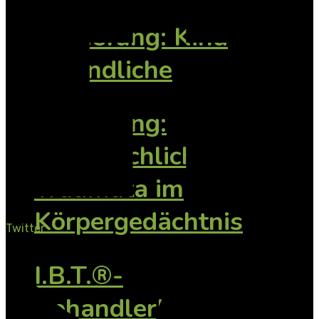
Vertiefung: Kind
Jugendliche
Vertiefung:
Vorsprachliche
Traumata im
Körpergedächtnis
Twitter
I.B.T.®-
BehandlerInnen