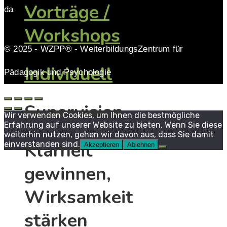
Vorträge /
da
Workshops
© 2025 - WZPP® - WeiterbildungsZentrum für
Individuell
Pädagogik und Psychologie
Supervision
Wir verwenden Cookies, um Ihnen die bestmögliche
Erfahrung auf unserer Website zu bieten. Wenn Sie diese
weiterhin nutzen, gehen wir davon aus, dass Sie damit
Klarheit
einverstanden sind.
Akzeptieren
Ablehnen
gewinnen,
Wirksamkeit
stärken