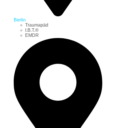
Berlin
Traumapäd
I.B.T.®
EMDR