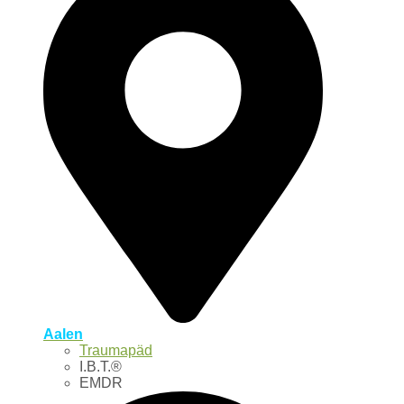
Aalen
Traumapäd
I.B.T.®
EMDR