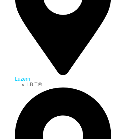
Luzern
I.B.T.®