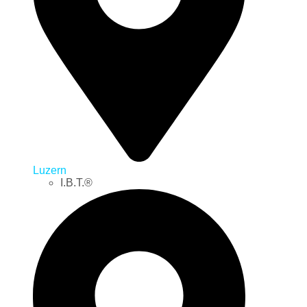
Luzern
I.B.T.®