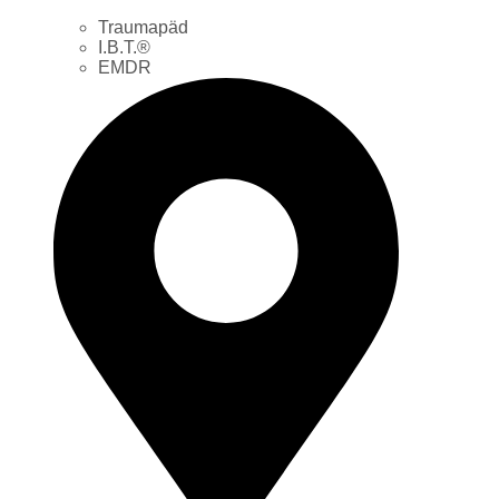
Traumapäd
I.B.T.®
EMDR