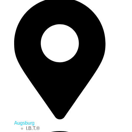
Augsburg
I.B.T.®