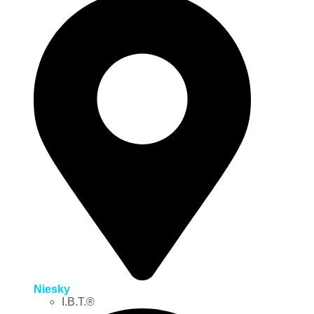
Niesky
I.B.T.®