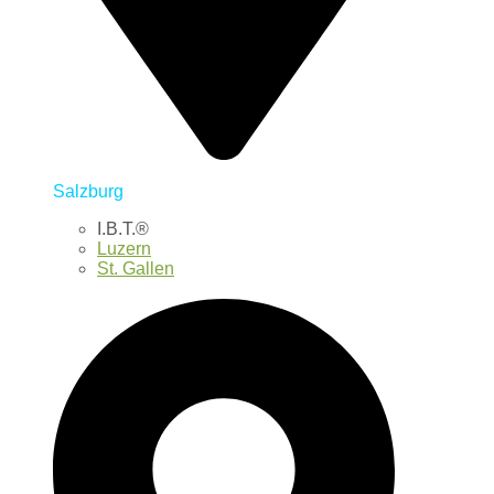
Salzburg
I.B.T.®
Luzern
St. Gallen