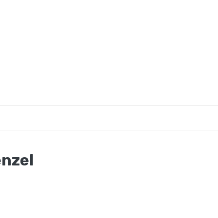
en - Ressorcen stärken
nzel