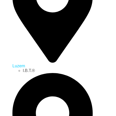
Luzern
I.B.T.®