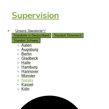
Supervision
Unsere Standorte
Standorte in Deutschland
Standort Österreich
Standort Schweiz
Aalen
Augsburg
Berlin
Gladbeck
Halle
Hamburg
Hannover
Münster
Niesky
Kassel
Köln