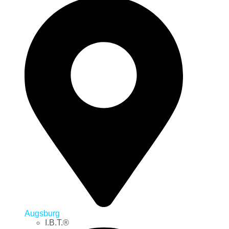
Augsburg
I.B.T.®