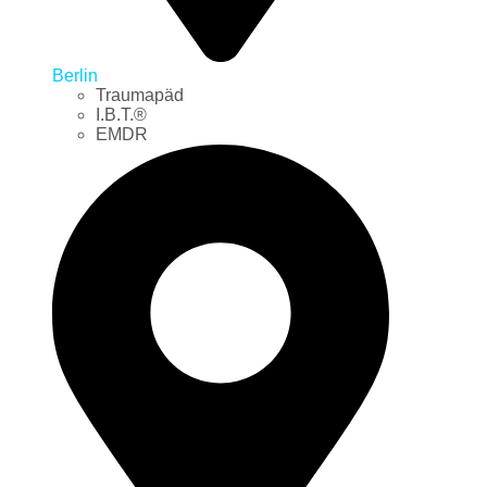
Berlin
Traumapäd
I.B.T.®
EMDR