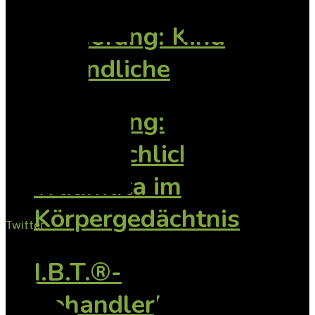
Vertiefung: Kind
Jugendliche
Vertiefung:
Vorsprachliche
Traumata im
Körpergedächtnis
Twitter
I.B.T.®-
BehandlerInnen