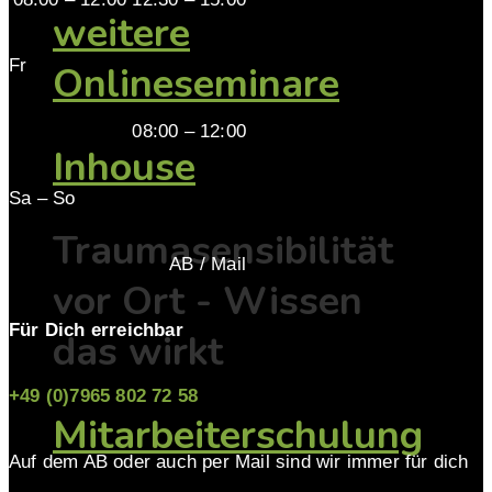
weitere
Fr
Onlineseminare
08:00 – 12:00
Inhouse
Sa – So
Traumasensibilität
AB / Mail
vor Ort - Wissen
Für Dich erreichbar
das wirkt
+49 (0)7965 802 72 58
Mitarbeiterschulung
Auf dem AB oder auch per Mail sind wir immer für dich