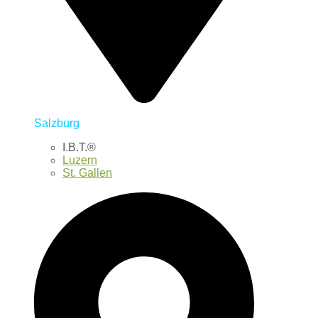
Salzburg
I.B.T.®
Luzern
St. Gallen