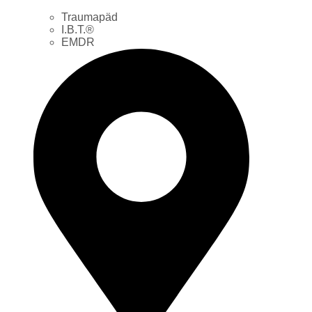
Traumapäd
I.B.T.®
EMDR