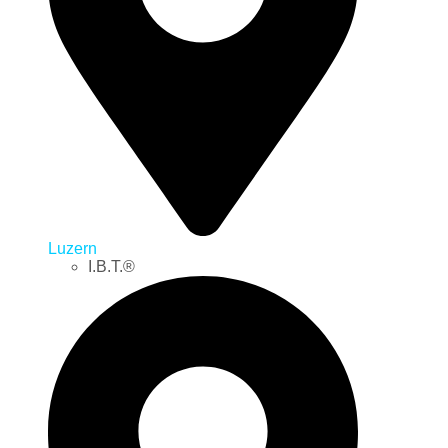
Luzern
I.B.T.®