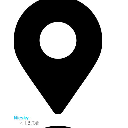
Niesky
I.B.T.®