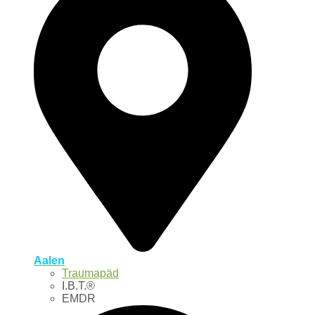
Aalen
Traumapäd
I.B.T.®
EMDR