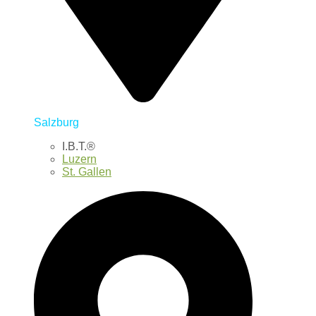
Salzburg
I.B.T.®
Luzern
St. Gallen