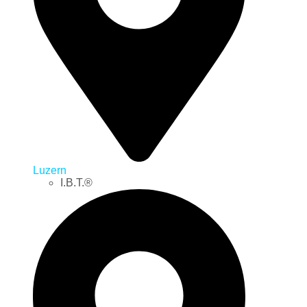
Luzern
I.B.T.®