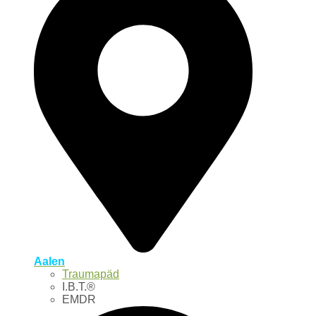
Aalen
Traumapäd
I.B.T.®
EMDR