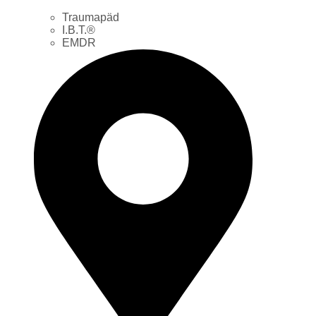
Traumapäd
I.B.T.®
EMDR