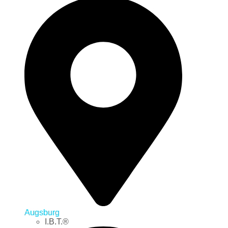
Augsburg
I.B.T.®