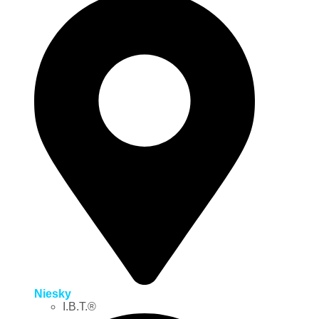
Niesky
I.B.T.®