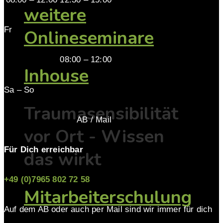
weitere
Fr
Onlineseminare
08:00 – 12:00
Inhouse
Sa – So
Traumasensibilität
AB / Mail
vor Ort - Wissen
Für Dich erreichbar
das wirkt
+49 (0)7965 802 72 58
Mitarbeiterschulung
Auf dem AB oder auch per Mail sind wir immer für dich