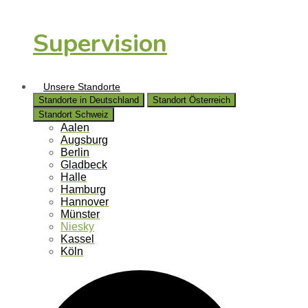
Supervision
Unsere Standorte
Standorte in Deutschland
Standort Österreich
Standort Schweiz
Aalen
Augsburg
Berlin
Gladbeck
Halle
Hamburg
Hannover
Münster
Niesky
Kassel
Köln