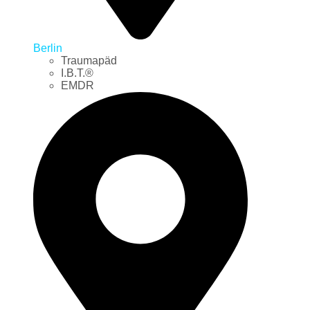
Berlin
Traumapäd
I.B.T.®
EMDR