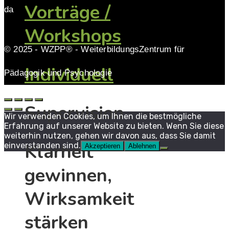
Vorträge /
da
Workshops
© 2025 - WZPP® - WeiterbildungsZentrum für
Individuell
Pädagogik und Psychologie
Supervision
Wir verwenden Cookies, um Ihnen die bestmögliche
Erfahrung auf unserer Website zu bieten. Wenn Sie diese
weiterhin nutzen, gehen wir davon aus, dass Sie damit
Klarheit
einverstanden sind.
Akzeptieren
Ablehnen
gewinnen,
Wirksamkeit
stärken