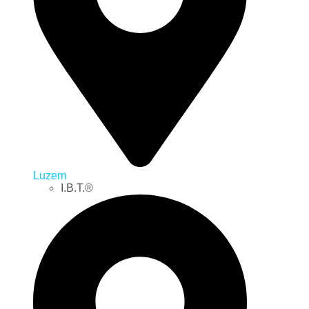
Luzern
I.B.T.®