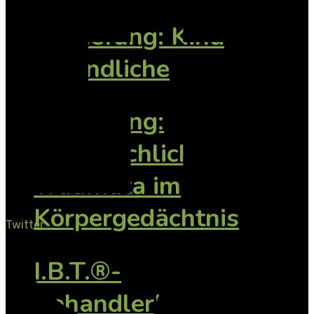
Vertiefung: Kind
Jugendliche
Vertiefung:
Vorsprachliche
Traumata im
Körpergedächtnis
Twitter
I.B.T.®-
BehandlerInnen