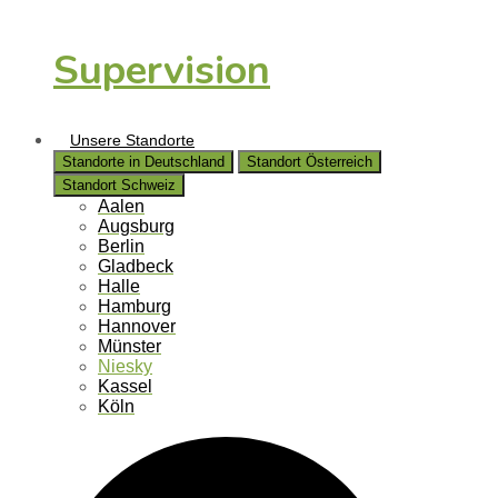
Supervision
Unsere Standorte
Standorte in Deutschland
Standort Österreich
Standort Schweiz
Aalen
Augsburg
Berlin
Gladbeck
Halle
Hamburg
Hannover
Münster
Niesky
Kassel
Köln