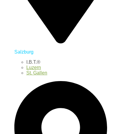
Salzburg
I.B.T.®
Luzern
St. Gallen