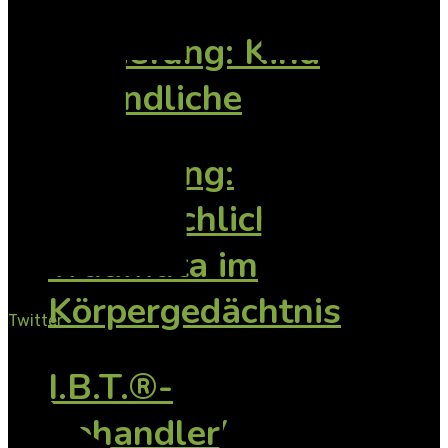
Vertiefung: Kind
Jugendliche
Vertiefung:
Vorsprachliche
Traumata im
Körpergedächtnis
Twitter
I.B.T.®-
BehandlerInnen