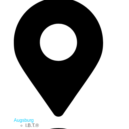
Augsburg
I.B.T.®