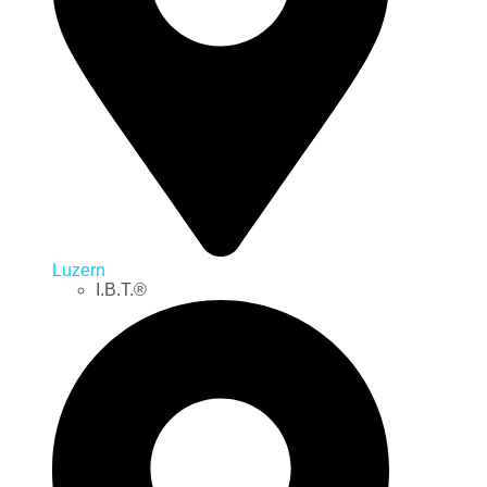
Luzern
I.B.T.®