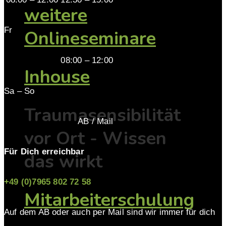
weitere
Fr
Onlineseminare
08:00 – 12:00
Inhouse
Sa – So
Traumasensibilität
AB / Mail
vor Ort - Wissen
Für Dich erreichbar
das wirkt
+49 (0)7965 802 72 58
Mitarbeiterschulung
Auf dem AB oder auch per Mail sind wir immer für dich