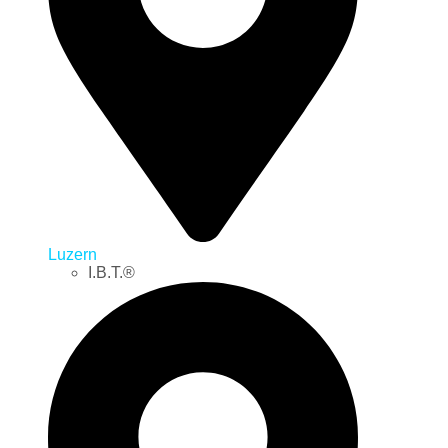
Luzern
I.B.T.®