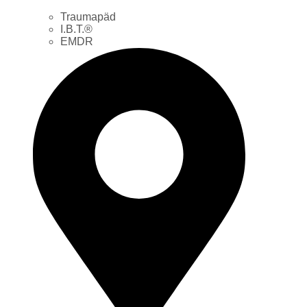
Traumapäd
I.B.T.®
EMDR