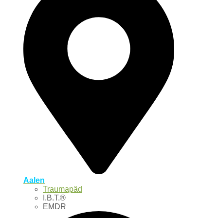
Aalen
Traumapäd
I.B.T.®
EMDR