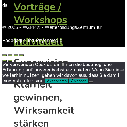
Vorträge /
da
Workshops
© 2025 - WZPP® - WeiterbildungsZentrum für
Individuell
Pädagogik und Psychologie
Supervision
Wir verwenden Cookies, um Ihnen die bestmögliche
Erfahrung auf unserer Website zu bieten. Wenn Sie diese
weiterhin nutzen, gehen wir davon aus, dass Sie damit
Klarheit
einverstanden sind.
Akzeptieren
Ablehnen
gewinnen,
Wirksamkeit
stärken