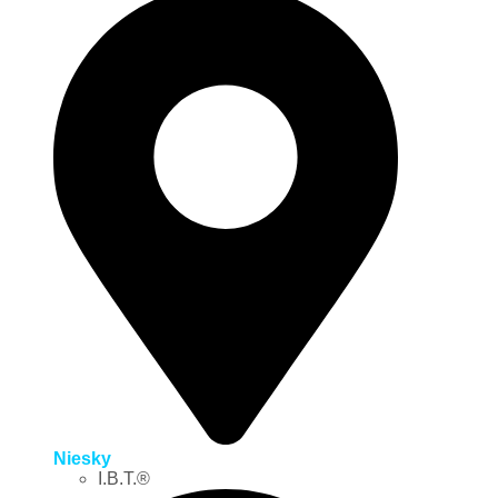
Niesky
I.B.T.®