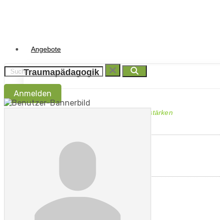
Angebote
Traumapädagogik
Anmelden
Traumasensibel begleiten - Ressorcen stärken
Traumapädagogik
I.B.T.®