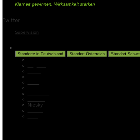
Klarheit gewinnen, Wirksamkeit stärken
Twitter
Supervision
Unsere Standorte
Standorte in Deutschland
Standort Österreich
Standort Schwe
Aalen
Augsburg
Berlin
Gladbeck
Halle
Hamburg
Hannover
Münster
Niesky
Kassel
Köln