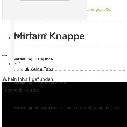
Frühe Traumata verstehen - Bindung sicher gestalten
Miriam Knappe
Grundlagen: 1 + 2
Vertiefung: Säuglinge
1
Keine Tabs
Kein Inhalt gefunden.
Vertiefung: Kind Jugendliche
Facebook-square
Vertiefung: Vorsprachliche Traumata im Körpergedächtnis