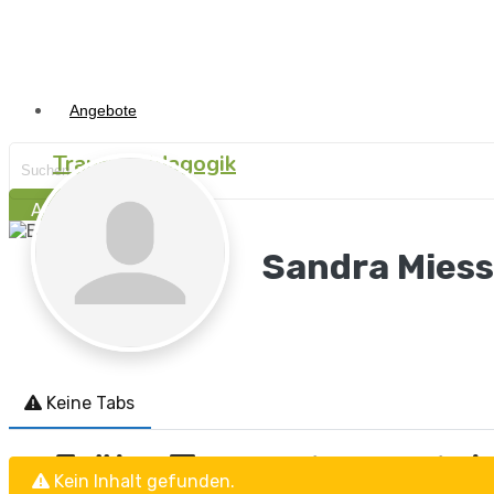
Angebote
Traumapädagogik
Anmelden
Traumasensibel begleit
Sandra Mies
Traumapädagogik
I.B.T.®
Keine Tabs
Frühe Traumata versteh
Kein Inhalt gefunden.