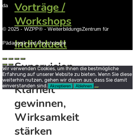
Vorträge /
da
Workshops
© 2025 - WZPP® - WeiterbildungsZentrum für
Individuell
Pädagogik und Psychologie
Supervision
Wir verwenden Cookies, um Ihnen die bestmögliche
Erfahrung auf unserer Website zu bieten. Wenn Sie diese
weiterhin nutzen, gehen wir davon aus, dass Sie damit
Klarheit
einverstanden sind.
Akzeptieren
Ablehnen
gewinnen,
Wirksamkeit
stärken