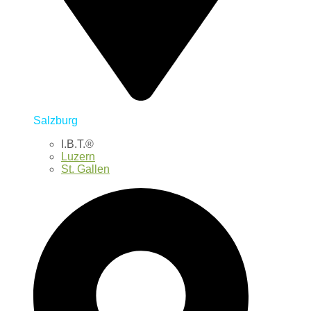
Salzburg
I.B.T.®
Luzern
St. Gallen