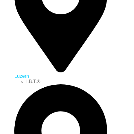
Luzern
I.B.T.®