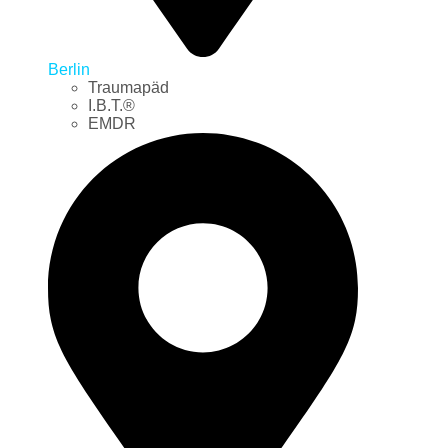
Berlin
Traumapäd
I.B.T.®
EMDR