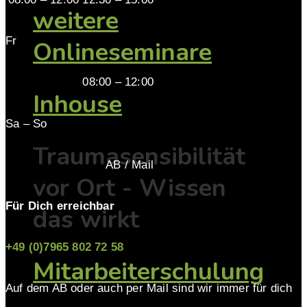
weitere
Fr
Onlineseminare
08:00 – 12:00
Inhouse
Sa – So
Traumasensibilität
AB / Mail
vor Ort - Wissen
Für Dich erreichbar
das wirkt
+49 (0)7965 802 72 58
Mitarbeiterschulung
Auf dem AB oder auch per Mail sind wir immer für dich