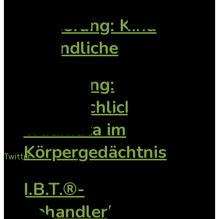
Vertiefung: Kind
Jugendliche
Vertiefung:
Vorsprachliche
Traumata im
Körpergedächtnis
Twitter
I.B.T.®-
BehandlerInnen