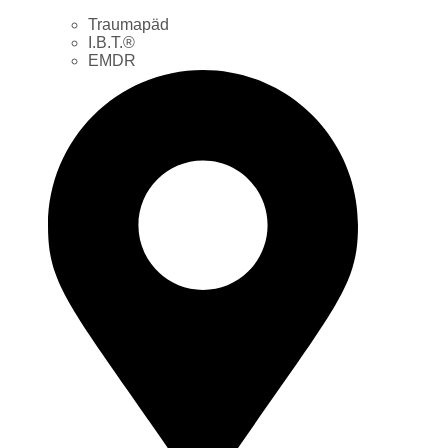
Traumapäd
I.B.T.®
EMDR