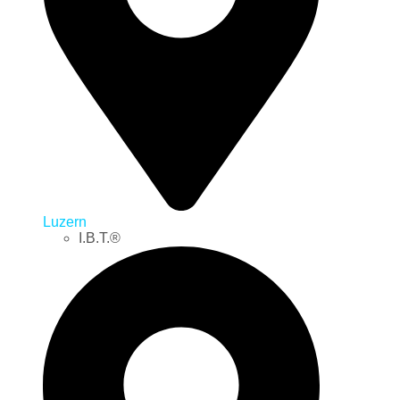
Luzern
I.B.T.®