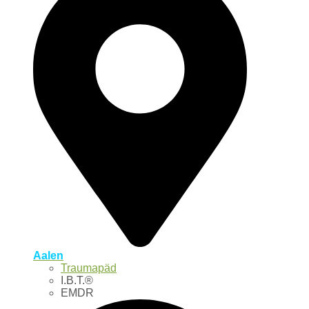
Aalen
Traumapäd
I.B.T.®
EMDR