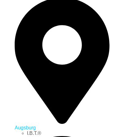
Augsburg
I.B.T.®