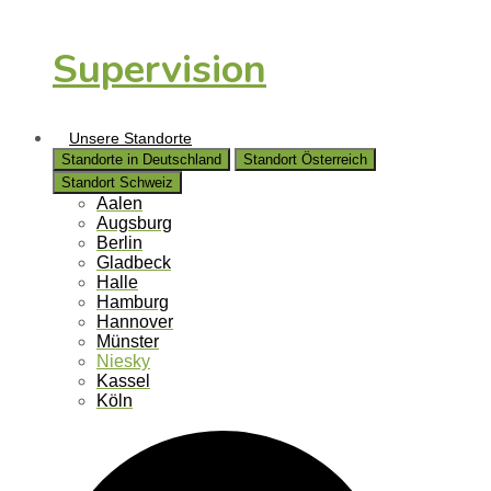
Supervision
Unsere Standorte
Standorte in Deutschland
Standort Österreich
Standort Schweiz
Aalen
Augsburg
Berlin
Gladbeck
Halle
Hamburg
Hannover
Münster
Niesky
Kassel
Köln