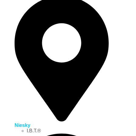
Niesky
I.B.T.®