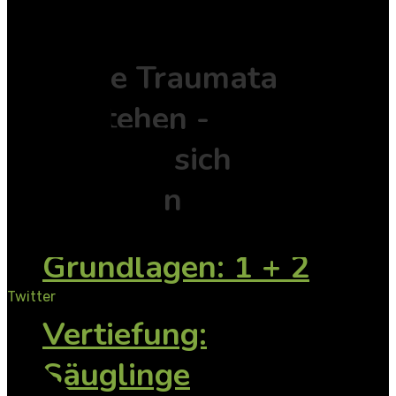
I.B.T.®
Frühe Traumata
verstehen -
Bindung sicher
gestalten
Grundlagen: 1 + 2
Twitter
Vertiefung:
Säuglinge