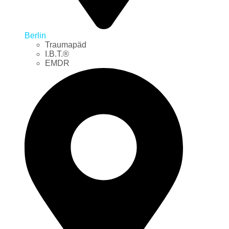
Berlin
Traumapäd
I.B.T.®
EMDR