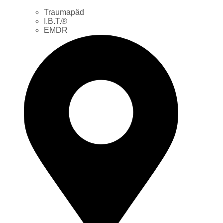
Traumapäd
I.B.T.®
EMDR