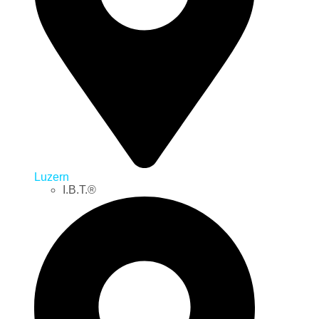
Luzern
I.B.T.®