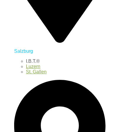
Salzburg
I.B.T.®
Luzern
St. Gallen