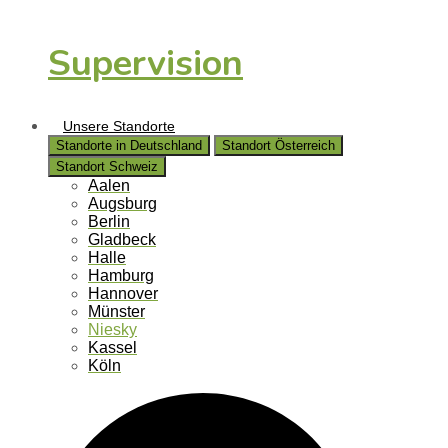
Supervision
Unsere Standorte
Standorte in Deutschland
Standort Österreich
Standort Schweiz
Aalen
Augsburg
Berlin
Gladbeck
Halle
Hamburg
Hannover
Münster
Niesky
Kassel
Köln