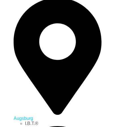
Augsburg
I.B.T.®