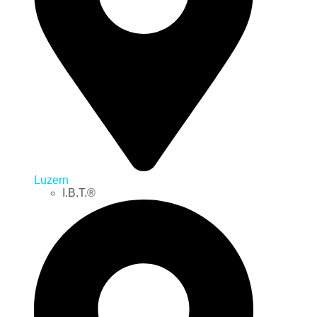
Luzern
I.B.T.®