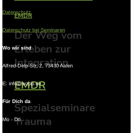
Datenschutz
EMDR
Datenschutz bei Seminaren
Der Weg vom
Erleben zur
Wo wir sind
Integration
Alfred-Delp-Str. 2, 73430 Aalen
EMDR
E: info@wzpp.de
Für Dich da
Spezialseminare
Trauma
Mo - Do