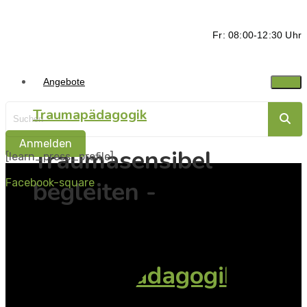
Fr: 08:00-12:30 Uhr
Angebote
Traumapädagogik
Anmelden
Traumasensibel
[learn_press_profile]
begleiten -
Facebook-square
Ressorcen stärken
Traumapädagogik