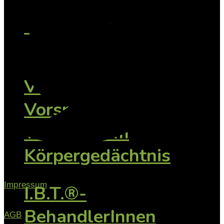
Vertiefung: Kind
Jugendliche
Vertiefung:
Vorsprachliche
Traumata im
Körpergedächtnis
Impressum
I.B.T.®-
BehandlerInnen
AGB