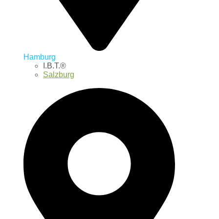
Hamburg
I.B.T.®
Salzburg