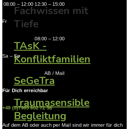
08:00 – 12:00 12:30 – 15:00
Fachwissen mit
Tiefe
Fr
08:00 – 12:00
TAsK -
Konfliktfamilien
Sa – So
AB / Mail
SeGeTra
Für Dich erreichbar
Traumasensible
+49 (0)7965 802 72 58
Begleitung
Auf dem AB oder auch per Mail sind wir immer für dich