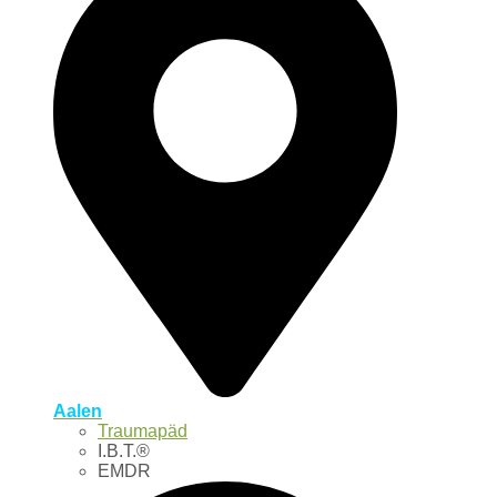
Aalen
Traumapäd
I.B.T.®
EMDR