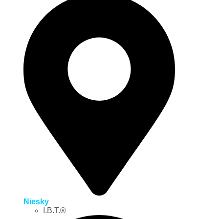
Niesky
I.B.T.®