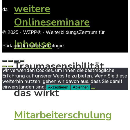
weitere
da
Onlineseminare
© 2025 - WZPP® - WeiterbildungsZentrum für
Inhouse
Pädagogik und Psychologie
Traumasensibilität
Wir verwenden Cookies, um Ihnen die bestmögliche
vor Ort - Wissen
Erfahrung auf unserer Website zu bieten. Wenn Sie diese
weiterhin nutzen, gehen wir davon aus, dass Sie damit
einverstanden sind.
Akzeptieren
Ablehnen
das wirkt
Mitarbeiterschulung