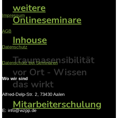
weitere
Impressum
Onlineseminare
AGB
Inhouse
Datenschutz
Traumasensibilität
Datenschutz bei Seminaren
vor Ort - Wissen
Wo wir sind
das wirkt
Alfred-Delp-Str. 2, 73430 Aalen
Mitarbeiterschulung
E: info@wzpp.de