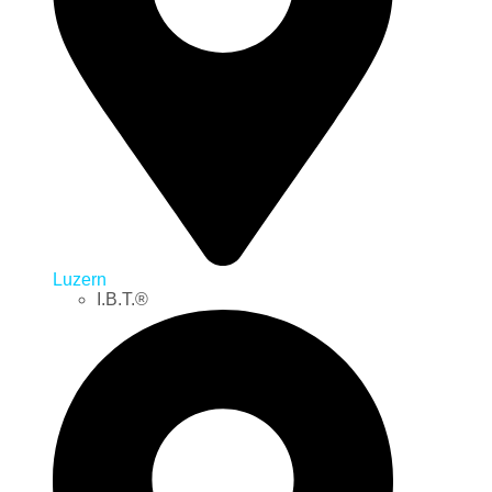
Luzern
I.B.T.®