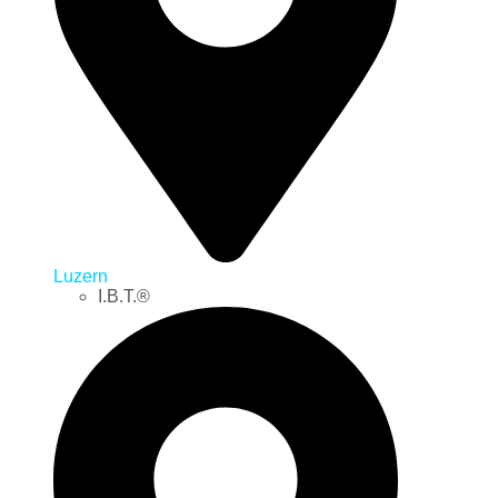
Luzern
I.B.T.®