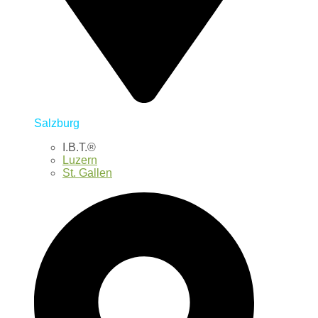
Salzburg
I.B.T.®
Luzern
St. Gallen