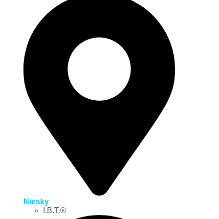
Niesky
I.B.T.®