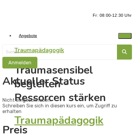
Fr: 08:00-12:30 Uhr
Angebote
Traumapädagogik
Anmelden
Traumasensibel
Aktueller Status
begleiten -
Ressorcen stärken
Nicht eingeschrieben
Schreiben Sie sich in diesen kurs ein, um Zugriff zu
erhalten
Traumapädagogik
Preis