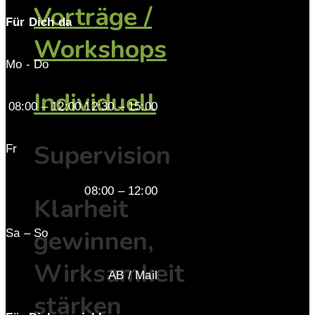
Vorträge /
Für Dich da
Workshops
Mo - Do
Individuell
08:00 – 12:00 12:30 – 15:00
Supervision
Fr
08:00 – 12:00
Klarheit
gewinnen,
Sa – So
Wirksamkeit
AB / Mail
stärken