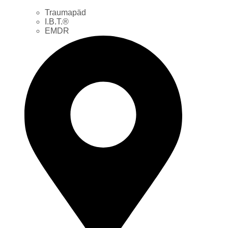
Traumapäd
I.B.T.®
EMDR