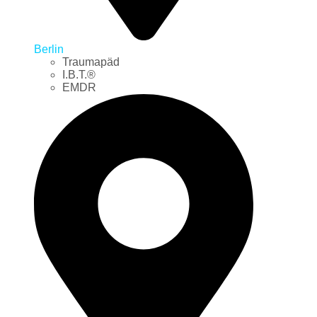
Berlin
Traumapäd
I.B.T.®
EMDR