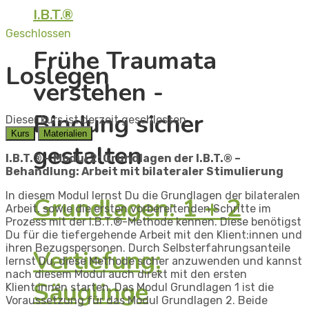
I.B.T.®
Geschlossen
Frühe Traumata
Loslegen
verstehen -
Bindung sicher
Dieser kurs ist derzeit geschlossen
Kurs
Materialien
gestalten
I.B.T.® –
Modul 2:
Grundlagen der I.B.T.® –
Behandlung: Arbeit mit bilateraler Stimulierung
In diesem Modul lernst Du die Grundlagen der bilateralen
Grundlagen: 1 + 2
Arbeit, sowie die ersten vorbereitenden Schritte im
Prozess mit der I.B.T.®-Methode kennen. Diese benötigst
Du für die tiefergehende Arbeit mit den Klient:innen und
ihren Bezugspersonen. Durch Selbsterfahrungsanteile
Vertiefung:
lernst Du, diese Methode sicher anzuwenden und kannst
nach diesem Modul auch direkt mit den ersten
Säuglinge
Klient:innen starten. Das Modul Grundlagen 1 ist die
Voraussetzung für das Modul Grundlagen 2. Beide