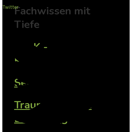
Fachwissen mit
Twitter
Tiefe
TAsK -
Konfliktfamilien
SeGeTra
Traumasensible
Begleitung