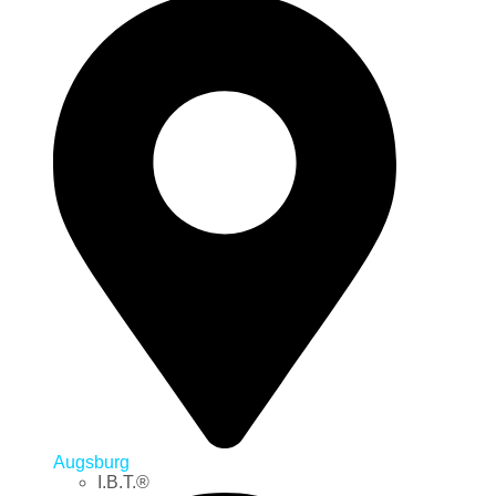
Augsburg
I.B.T.®