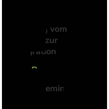
EMDR
Der Weg vom
Erleben zur
Integration
EMDR
Spezialseminare
Trauma