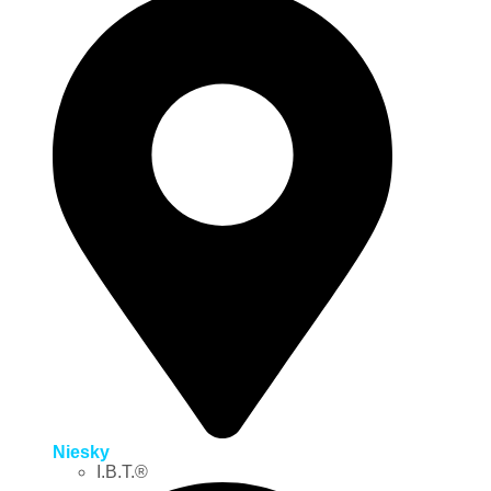
Niesky
I.B.T.®