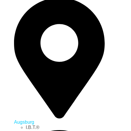
Augsburg
I.B.T.®