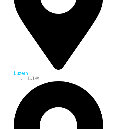
Luzern
I.B.T.®