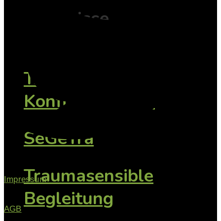
Fachwissen mit
Tiefe
TAsK -
Konfliktfamilien
SeGeTra
Traumasensible
Impressum
Begleitung
AGB