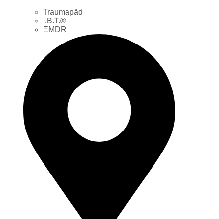
Traumapäd
I.B.T.®
EMDR