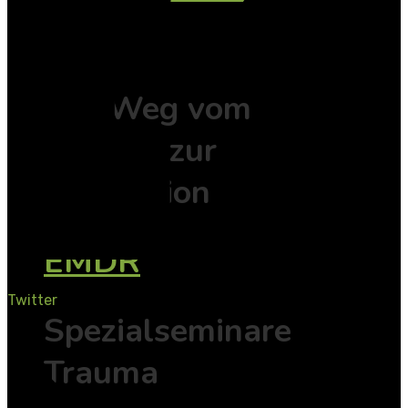
EMDR
Der Weg vom
Erleben zur
Integration
EMDR
Twitter
Spezialseminare
Trauma