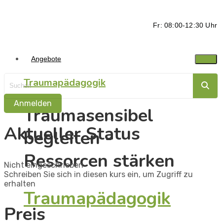
Fr: 08:00-12:30 Uhr
Angebote
Traumapädagogik
Anmelden
Traumasensibel
Aktueller Status
begleiten -
Ressorcen stärken
Nicht eingeschrieben
Schreiben Sie sich in diesen kurs ein, um Zugriff zu
erhalten
Traumapädagogik
Preis