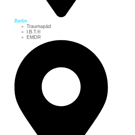
Berlin
Traumapäd
I.B.T.®
EMDR