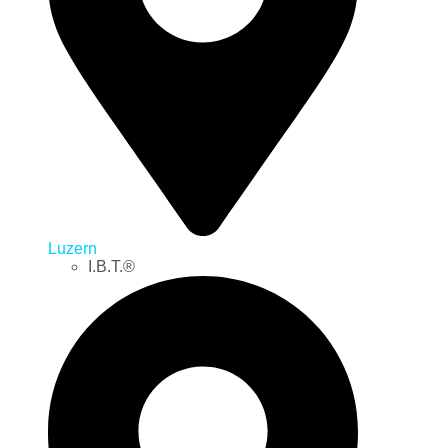
Luzern
I.B.T.®