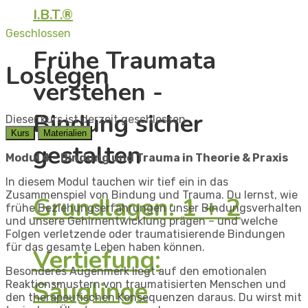
I.B.T.®
Geschlossen
Frühe Traumata
Loslegen
verstehen -
Bindung sicher
Dieser kurs ist derzeit geschlossen
Kurs
Materialien
gestalten
Modul 4 –
Bindung und Trauma in Theorie & Praxis
In diesem Modul tauchen wir tief ein in das
Zusammenspiel von Bindung und Trauma. Du lernst, wie
Grundlagen: 1 + 2
frühe Beziehungserfahrungen unser Bindungsverhalten
und unsere Gehirnentwicklung prägen – und welche
Folgen verletzende oder traumatisierende Bindungen
für das gesamte Leben haben können.
Vertiefung:
Besonderes Augenmerk liegt auf den emotionalen
Säuglinge
Reaktionsmustern von traumatisierten Menschen und
den therapeutischen Konsequenzen daraus. Du wirst mit