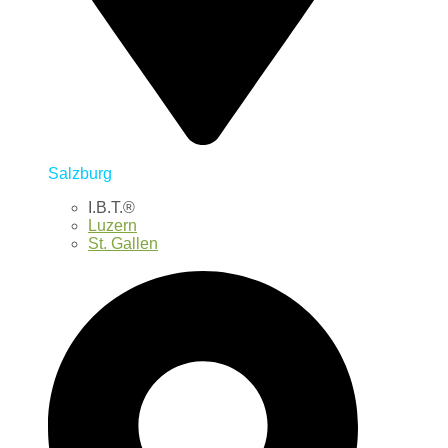
Salzburg
I.B.T.®
Luzern
St. Gallen