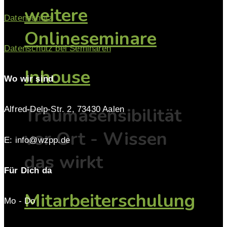
weitere
Datenschutz
Onlineseminare
Datenschutz bei Seminaren
Inhouse
Wo wir sind
Traumasensibilität
Alfred-Delp-Str. 2, 73430 Aalen
vor Ort - Wissen
E: info@wzpp.de
das wirkt
Für Dich da
Mitarbeiterschulung
Mo - Do