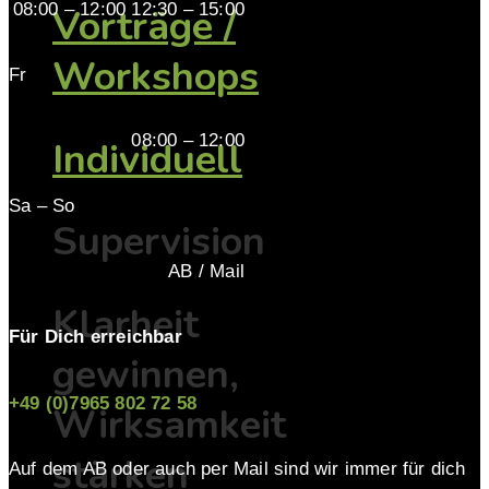
08:00 – 12:00 12:30 – 15:00
Vorträge /
Workshops
Fr
08:00 – 12:00
Individuell
Sa – So
Supervision
AB / Mail
Klarheit
Für Dich erreichbar
gewinnen,
+49 (0)7965 802 72 58
Wirksamkeit
stärken
Auf dem AB oder auch per Mail sind wir immer für dich