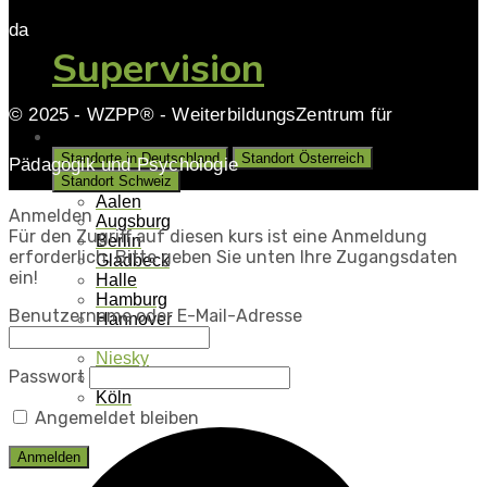
da
Supervision
© 2025 - WZPP® - WeiterbildungsZentrum für
Unsere Standorte
Standorte in Deutschland
Standort Österreich
Pädagogik und Psychologie
Standort Schweiz
Aalen
Anmelden
Augsburg
Für den Zugriff auf diesen kurs ist eine Anmeldung
Berlin
erforderlich. Bitte geben Sie unten Ihre Zugangsdaten
Gladbeck
ein!
Halle
Hamburg
Benutzername oder E-Mail-Adresse
Hannover
Münster
Niesky
Passwort
Kassel
Köln
Angemeldet bleiben