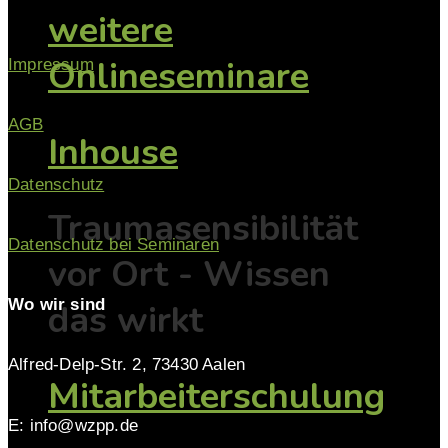
weitere
Onlineseminare
Impressum
AGB
Inhouse
Datenschutz
Traumasensibilität
Datenschutz bei Seminaren
vor Ort - Wissen
Wo wir sind
das wirkt
Alfred-Delp-Str. 2, 73430 Aalen
Mitarbeiterschulung
E: info@wzpp.de