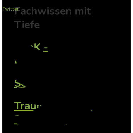
Fachwissen mit
Twitter
Tiefe
TAsK -
Konfliktfamilien
SeGeTra
Traumasensible
Begleitung