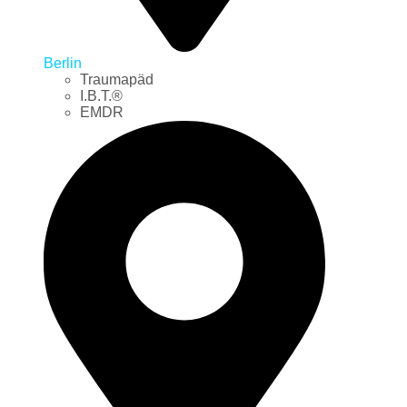
Berlin
Traumapäd
I.B.T.®
EMDR