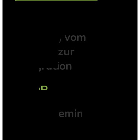
EMDR
Der Weg vom
Erleben zur
Integration
EMDR
Spezialseminare
Trauma