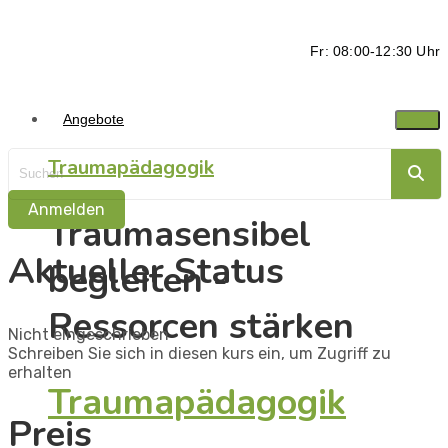
Fr: 08:00-12:30 Uhr
Angebote
Traumapädagogik
Anmelden
Traumasensibel
Aktueller Status
begleiten -
Ressorcen stärken
Nicht eingeschrieben
Schreiben Sie sich in diesen kurs ein, um Zugriff zu
erhalten
Traumapädagogik
Preis