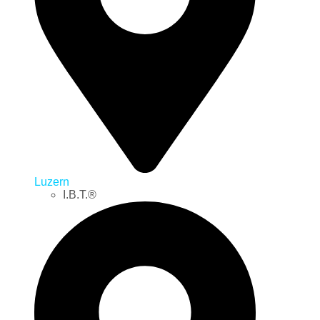
Luzern
I.B.T.®