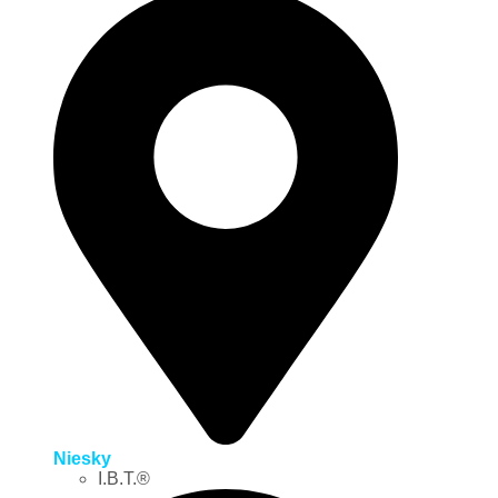
Niesky
I.B.T.®