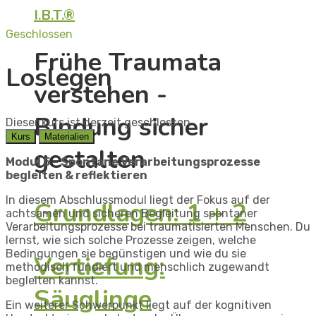
I.B.T.®
Geschlossen
Frühe Traumata
Loslegen
verstehen -
Bindung sicher
Dieser kurs ist derzeit geschlossen
Kurs
Materialien
gestalten
Modul 5 –
Spontane Verarbeitungsprozesse
begleiten & reflektieren
In diesem Abschlussmodul liegt der Fokus auf der
Grundlagen: 1 + 2
achtsamen und sicheren Begleitung spontaner
Verarbeitungsprozesse bei traumatisierten Menschen. Du
lernst, wie sich solche Prozesse zeigen, welche
Bedingungen sie begünstigen und wie du sie
Vertiefung:
methodisch fundiert und menschlich zugewandt
begleiten kannst.
Säuglinge
Ein weiterer Schwerpunkt liegt auf der kognitiven