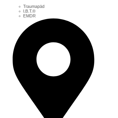
Traumapäd
I.B.T.®
EMDR