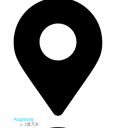
Augsburg
I.B.T.®