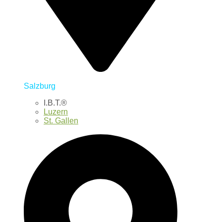
Salzburg
I.B.T.®
Luzern
St. Gallen