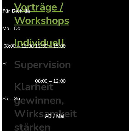
Vorträge /
Für Dich da
Workshops
Mo - Do
Individuell
08:00 – 12:00 12:30 – 15:00
Supervision
Fr
08:00 – 12:00
Klarheit
gewinnen,
Sa – So
Wirksamkeit
AB / Mail
stärken