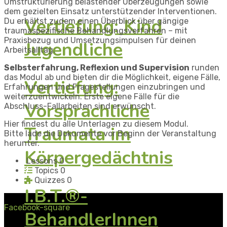
Umstrukturierung belastender Überzeugungen sowie
dem gezielten Einsatz unterstützender Interventionen.
Vertiefung: Kind
Du erhältst zudem einen Überblick über gängige
traumaspezifische Behandlungsverfahren – mit
Praxisbezug und Umsetzungsimpulsen für deinen
Jugendliche
Arbeitsalltag.
Selbsterfahrung, Reflexion und Supervision
runden
das Modul ab und bieten dir die Möglichkeit, eigene Fälle,
Vertiefung:
Erfahrungen und Fragestellungen einzubringen und
weiterzuentwickeln. Erste eigene Fälle für die
Vorsprachliche
Abschluss-Fallarbeiten sind erwünscht.
Hier findest du alle Unterlagen zu diesem Modul.
Traumata im
Bitte lade die Dokumente vor Beginn der Veranstaltung
herunter.
Körpergedächtnis
Lessons
0
Topics
0
Quizzes
0
I.B.T.®-
Facebook-square
BehandlerInnen