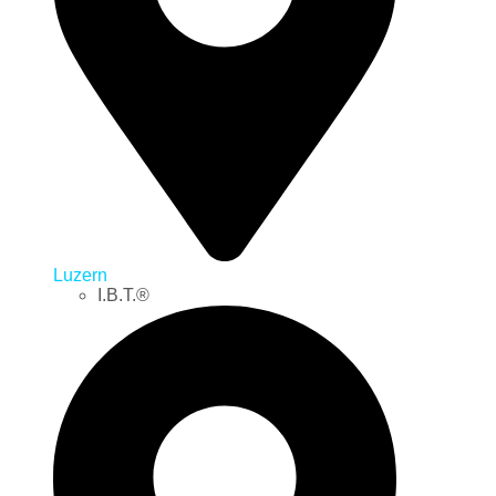
Luzern
I.B.T.®