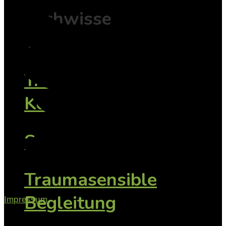
Fachwissen mit
Tiefe
TAsK -
Konfliktfamilien
SeGeTra
Traumasensible
Begleitung
Impressum