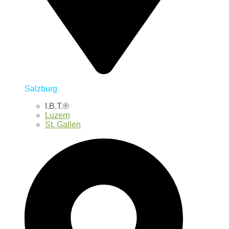
Salzburg
I.B.T.®
Luzern
St. Gallen