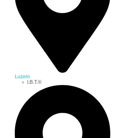
Luzern
I.B.T.®