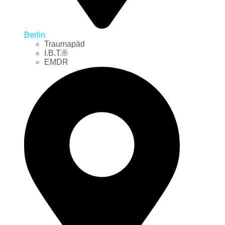
Berlin
Traumapäd
I.B.T.®
EMDR