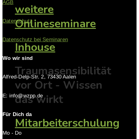
AGB
weitere
Onlineseminare
Datenschutz
Datenschutz bei Seminaren
Inhouse
Wo wir sind
Traumasensibilität
Alfred-Delp-Str. 2, 73430 Aalen
vor Ort - Wissen
das wirkt
E: info@wzpp.de
Für Dich da
Mitarbeiterschulung
Mo - Do