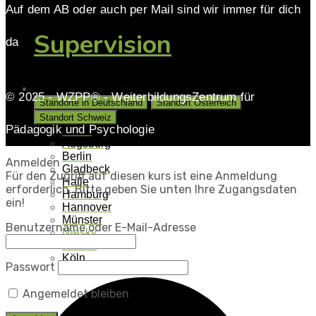
Auf dem AB oder auch per Mail sind wir immer für dich
Supervision
da
Unsere Standorte
© 2025 - WZPP® - WeiterbildungsZentrum für
Standorte in Deutschland
Standort Österreich
Standort Schweiz
Pädagogik und Psychologie
Aalen
Augsburg
Berlin
Anmelden
Gladbeck
Für den Zugriff auf diesen kurs ist eine Anmeldung
Halle
erforderlich. Bitte geben Sie unten Ihre Zugangsdaten
Hamburg
ein!
Hannover
Münster
Benutzername oder E-Mail-Adresse
Niesky
Kassel
Köln
Passwort
Angemeldet bleiben