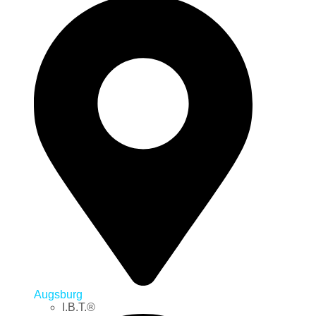
Augsburg
I.B.T.®