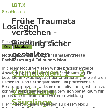
I.B.T.®
Geschlossen
Frühe Traumata
Loslegen
verstehen -
Bindung sicher
Dieser kurs ist derzeit geschlossen
Kurs
Materialien
gestalten
Modul 8a – Vertiefung: Traumazentrierte
Fachberatung & Fallsupervision
In diesem Modul vertiefen wir die praxisorientierte
Grundlagen: 1 + 2
Anwendung traumazentrierter Fachberatung. Ein
besonderer Fokus liegt auf der Orientierung an zentralen
Personen- und Settingvariablen, um professionelle
Beratungsprozesse wirksam und individuell gestalten zu
Vertiefung:
können. Die begleitende Fallsupervision bietet Raum für
praxisnahe Reflexion und Weiterentwicklung.
Säuglinge
Hier findest du alle Unterlagen zu diesem Modul.