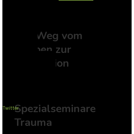
EMDR
Der Weg vom
Erleben zur
Integration
EMDR
Spezialseminare
Twitter
Trauma