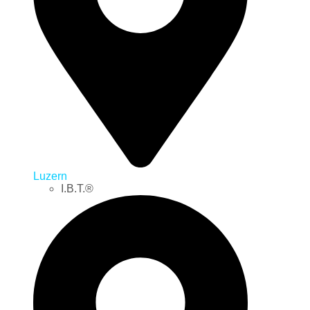
Luzern
I.B.T.®