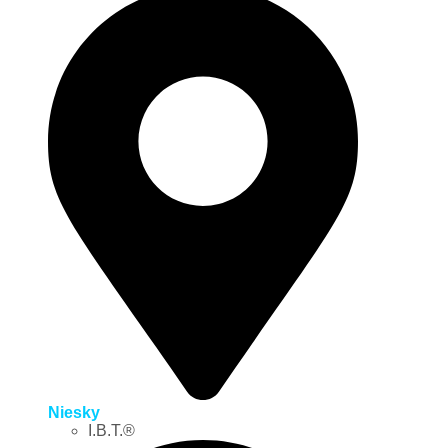
Niesky
I.B.T.®