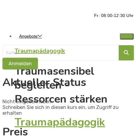
Fr: 08:00-12:30 Uhr
Angebote
Traumapädagogik
Anmelden
Traumasensibel
Aktueller Status
begleiten -
Ressorcen stärken
Nicht eingeschrieben
Schreiben Sie sich in diesen kurs ein, um Zugriff zu
erhalten
Traumapädagogik
Preis