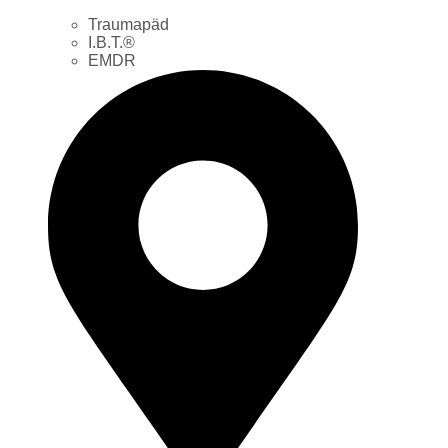
Traumapäd
I.B.T.®
EMDR