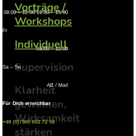
Vorträge /
08:00 – 12:00 12:30 – 15:00
Workshops
Fr
Individuell
08:00 – 12:00
Supervision
Sa – So
AB / Mail
Klarheit
gewinnen,
Für Dich erreichbar
Wirksamkeit
+49 (0)7965 802 72 58
stärken