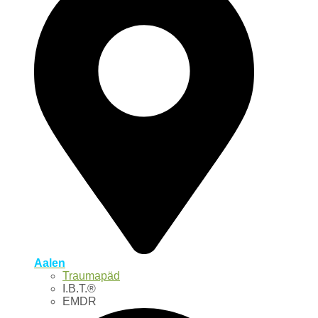
Aalen
Traumapäd
I.B.T.®
EMDR