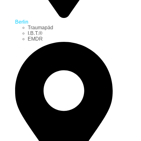
Berlin
Traumapäd
I.B.T.®
EMDR