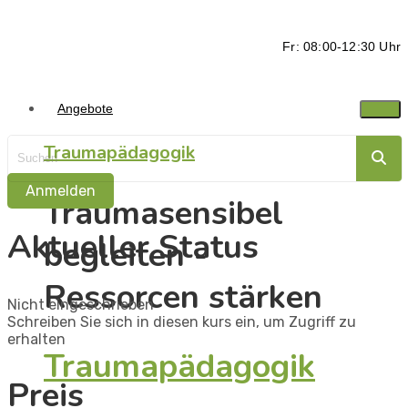
Fr: 08:00-12:30 Uhr
Angebote
Traumapädagogik
Anmelden
Traumasensibel
Aktueller Status
begleiten -
Ressorcen stärken
Nicht eingeschrieben
Schreiben Sie sich in diesen kurs ein, um Zugriff zu
erhalten
Traumapädagogik
Preis