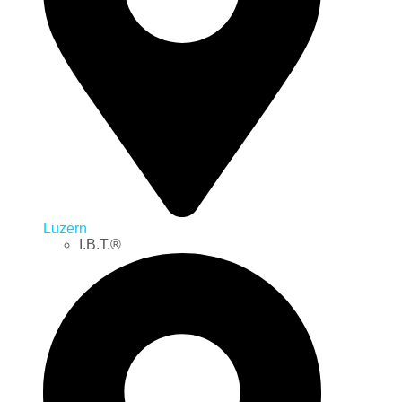
Luzern
I.B.T.®