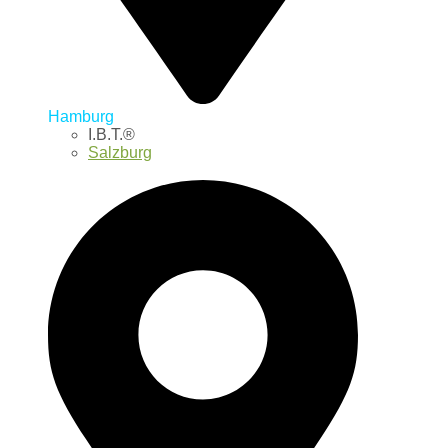
Hamburg
I.B.T.®
Salzburg