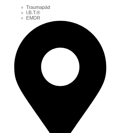
Traumapäd
I.B.T.®
EMDR