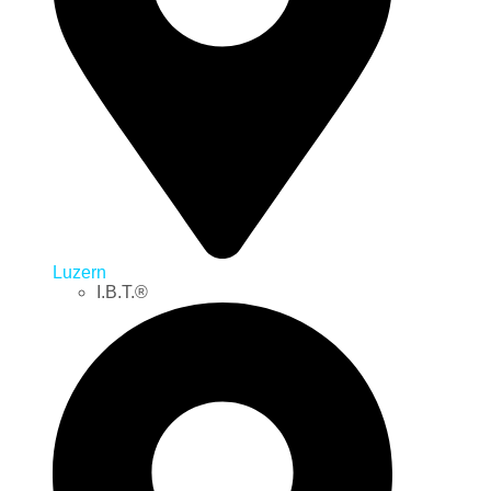
Luzern
I.B.T.®