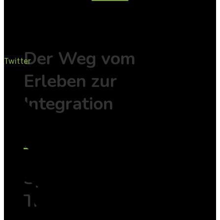
EMDR
Der Weg vom
Twitter
Erleben zur
Integration
EMDR
Spezialseminare
Trauma