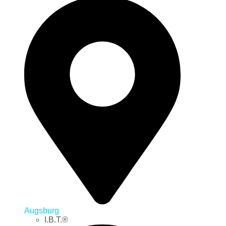
Augsburg
I.B.T.®