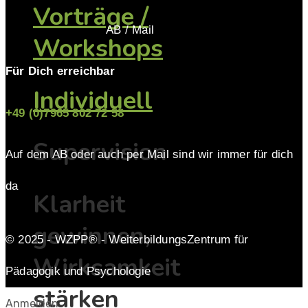
Vorträge /
AB / Mail
Workshops
Für Dich erreichbar
Individuell
+49 (0)7965 802 72 58
Supervision
Auf dem AB oder auch per Mail sind wir immer für dich
da
Klarheit
gewinnen,
© 2025 - WZPP® - WeiterbildungsZentrum für
Wirksamkeit
Pädagogik und Psychologie
stärken
Anmelden