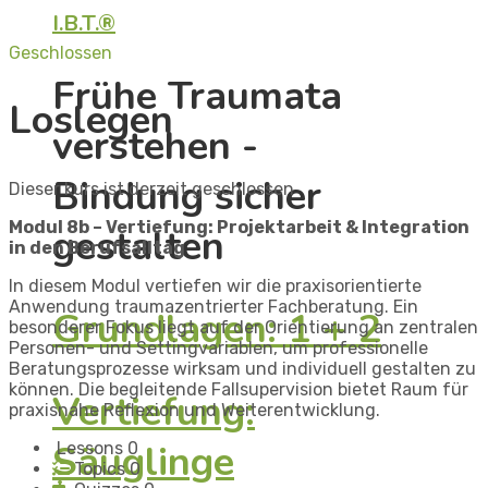
I.B.T.®
Geschlossen
Frühe Traumata
Loslegen
verstehen -
Bindung sicher
Dieser kurs ist derzeit geschlossen
Modul 8b – Vertiefung:
Projektarbeit & Integration
gestalten
in den Berufsalltag
In diesem Modul vertiefen wir die praxisorientierte
Anwendung traumazentrierter Fachberatung. Ein
Grundlagen: 1 + 2
besonderer Fokus liegt auf der Orientierung an zentralen
Personen- und Settingvariablen, um professionelle
Beratungsprozesse wirksam und individuell gestalten zu
können. Die begleitende Fallsupervision bietet Raum für
Vertiefung:
praxisnahe Reflexion und Weiterentwicklung.
Säuglinge
Lessons
0
Topics
0