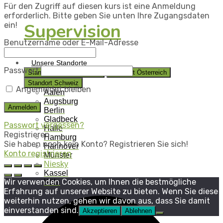
Für den Zugriff auf diesen kurs ist eine Anmeldung
erforderlich. Bitte geben Sie unten Ihre Zugangsdaten
Supervision
ein!
Benutzername oder E-Mail-Adresse
Unsere Standorte
Passwort
Standorte in Deutschland
Standort Österreich
Standort Schweiz
Angemeldet bleiben
Aalen
Augsburg
Berlin
Gladbeck
Passwort vergessen?
Halle
Registrieren
Hamburg
Sie haben noch kein Konto? Registrieren Sie sich!
Hannover
Konto registrieren
Münster
Niesky
Kassel
Wir verwenden Cookies, um Ihnen die bestmögliche
Köln
Erfahrung auf unserer Website zu bieten. Wenn Sie diese
weiterhin nutzen, gehen wir davon aus, dass Sie damit
einverstanden sind.
Akzeptieren
Ablehnen