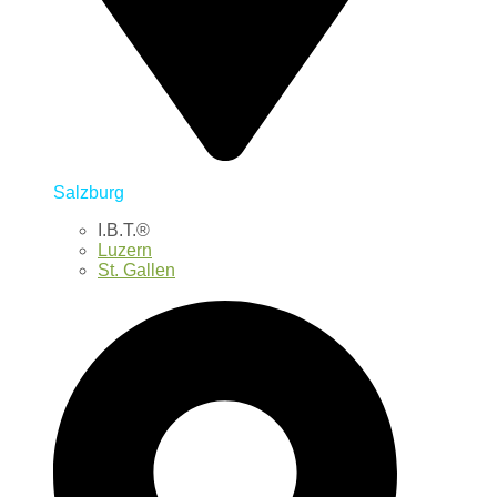
Salzburg
I.B.T.®
Luzern
St. Gallen