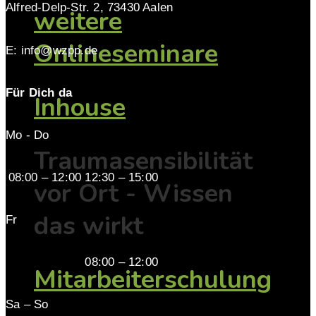
Alfred-Delp-Str. 2, 73430 Aalen
weitere
Onlineseminare
E: info@wzpp.de
Für Dich da
Inhouse
Mo - Do
Traumasensibilität
08:00 – 12:00 12:30 – 15:00
vor Ort - Wissen
das wirkt
Fr
08:00 – 12:00
Mitarbeiterschulung
Sa – So