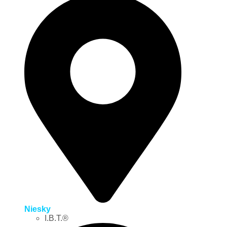
Niesky
I.B.T.®