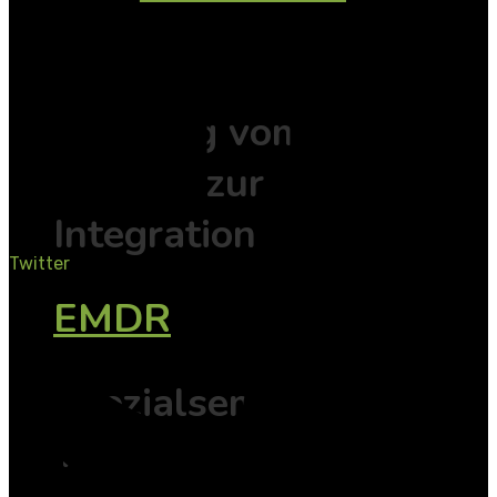
EMDR
Der Weg vom
Erleben zur
Integration
Twitter
EMDR
Spezialseminare
Trauma