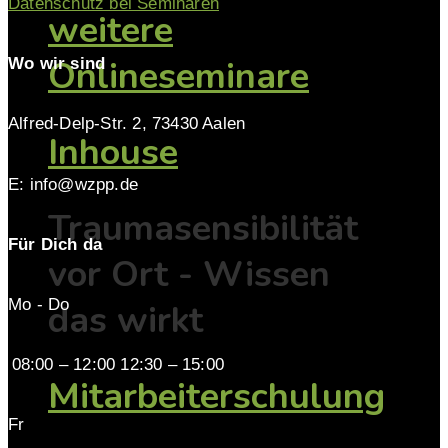
Datenschutz bei Seminaren
weitere
Onlineseminare
Wo wir sind
Alfred-Delp-Str. 2, 73430 Aalen
Inhouse
E: info@wzpp.de
Traumasensibilität
Für Dich da
vor Ort - Wissen
Mo - Do
das wirkt
08:00 – 12:00 12:30 – 15:00
Mitarbeiterschulung
Fr