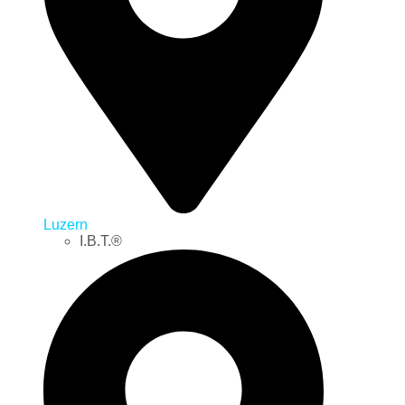
Luzern
I.B.T.®