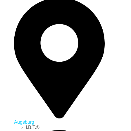
Augsburg
I.B.T.®