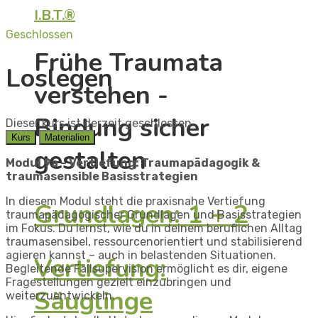
I.B.T.®
Geschlossen
Frühe Traumata
Loslegen
verstehen -
Bindung sicher
Dieser kurs ist derzeit geschlossen
Kurs
Materialien
gestalten
Modul 9a –
Vertiefung: Traumapädagogik &
traumasensible Basisstrategien
In diesem Modul steht die praxisnahe Vertiefung
Grundlagen: 1 + 2
traumapädagogischer Grundlagen und Basisstrategien
im Fokus. Du lernst, wie du in deinem beruflichen Alltag
traumasensibel, ressourcenorientiert und stabilisierend
agieren kannst – auch in belastenden Situationen.
Vertiefung:
Begleitende Fallsupervision ermöglicht es dir, eigene
Fragestellungen gezielt einzubringen und
Säuglinge
weiterzuentwickeln.