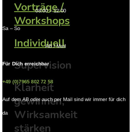
Vorträge /
08:00 – 12:00
Workshops
Sa – So
Individuell
AB / Mail
Supervision
Für Dich erreichbar
+49 (0)7965 802 72 58
Klarheit
gewinnen,
Auf dem AB oder auch per Mail sind wir immer für dich
Wirksamkeit
da
stärken