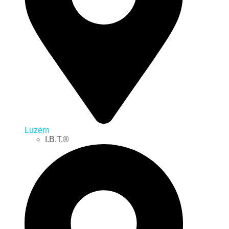
Luzern
I.B.T.®