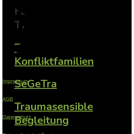
Fachwissen mit
Tiefe
TAsK -
Konfliktfamilien
SeGeTra
Impressum
AGB
Traumasensible
Begleitung
Datenschutz