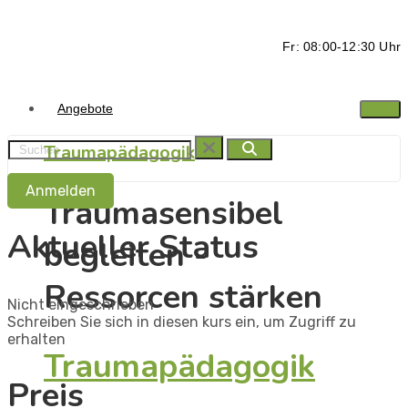
Fr: 08:00-12:30 Uhr
Angebote
Traumapädagogik
Anmelden
Traumasensibel
Aktueller Status
begleiten -
Ressorcen stärken
Nicht eingeschrieben
Schreiben Sie sich in diesen kurs ein, um Zugriff zu
erhalten
Traumapädagogik
Preis