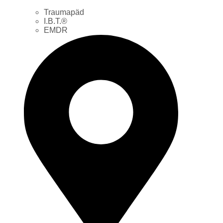
Traumapäd
I.B.T.®
EMDR