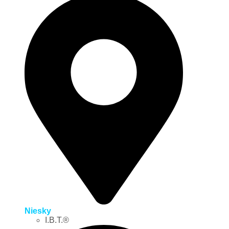
Niesky
I.B.T.®