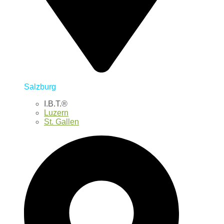
Salzburg
I.B.T.®
Luzern
St. Gallen