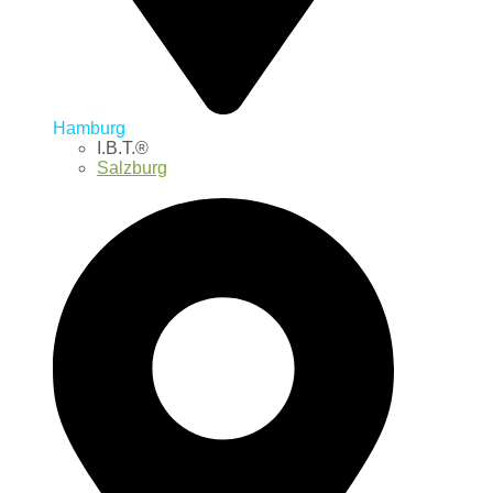
Hamburg
I.B.T.®
Salzburg