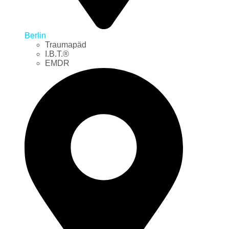
Berlin
Traumapäd
I.B.T.®
EMDR