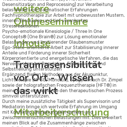
Desensitization and Reprocessing) zur Verarbeitung
weitere
belastender und traumatischer Erfahrungen
Fachhypnotherapie zur Arbeit mit unbewussten Mustern,
Onlineseminare
inneren Blockaden und tief verankerten
Stressreaktionen
Psycho-emotionale Kinesiologie / Three In One
Concepts® (One Brain®) zur Lösung emotionaler
Inhouse
Belastungen und limitierender Glaubensmuster
Ego-State-orientierte Arbeit zur Stabilisierung innerer
Anteile und Förderung innerer Sicherheit
Körperorientierte und energetische Verfahren, die das
Traumasensibilität
Nervensystem bei Regulation, Entspannung und
Selbstheilung unterstützen
vor Ort - Wissen
Ergänzend fließen Methoden aus der Akupunktur,
Lichttherapie (NPSO/Monolux), Spagyrik nach Dr. Zimpel
sowie der holografischen Frequenztherapie (HFT®) in
das wirkt
meine Arbeit ein, wenn sie den therapeutischen Prozess
sinnvoll unterstützen.
Durch meine zusätzliche Tätigkeit als Supervisorin und
Mediatorin bringe ich wertvolle Erfahrung im Umgang
Mitarbeiterschulung
mit Konflikten, Beziehungsdynamiken und
zwischenmenschlichen Belastungen mit. Dies erweitert
meinen Blick auf die Zusammenhänge zwischen