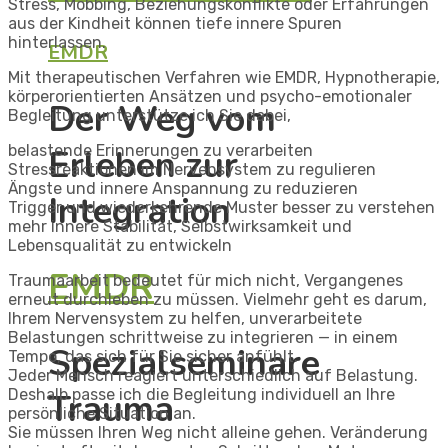
Stress, Mobbing, Beziehungskonflikte oder Erfahrungen
aus der Kindheit können tiefe innere Spuren
hinterlassen.
EMDR
Mit therapeutischen Verfahren wie EMDR, Hypnotherapie,
körperorientierten Ansätzen und psycho-emotionaler
Der Weg vom
Begleitung unterstütze ich Sie dabei,
belastende Erinnerungen zu verarbeiten
Erleben zur
Stressreaktionen im Nervensystem zu regulieren
Ängste und innere Anspannung zu reduzieren
Integration
Trigger und wiederkehrende Muster besser zu verstehen
mehr innere Stabilität, Selbstwirksamkeit und
Lebensqualität zu entwickeln
EMDR
Traumaarbeit bedeutet für mich nicht, Vergangenes
erneut durchleben zu müssen. Vielmehr geht es darum,
Ihrem Nervensystem zu helfen, unverarbeitete
Belastungen schrittweise zu integrieren — in einem
Spezialseminare
Tempo, das sich für Sie sicher anfühlt.
Jeder Mensch reagiert unterschiedlich auf Belastung.
Deshalb passe ich die Begleitung individuell an Ihre
Trauma
persönliche Situation an.
Sie müssen Ihren Weg nicht alleine gehen. Veränderung