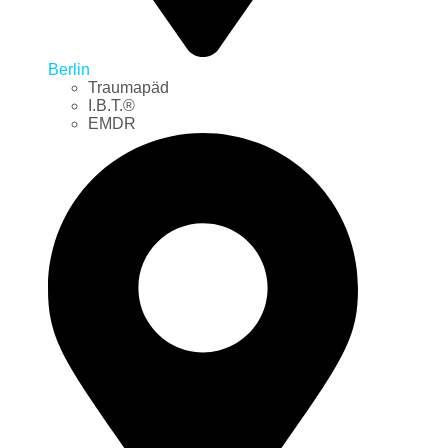
Berlin
Traumapäd
I.B.T.®
EMDR