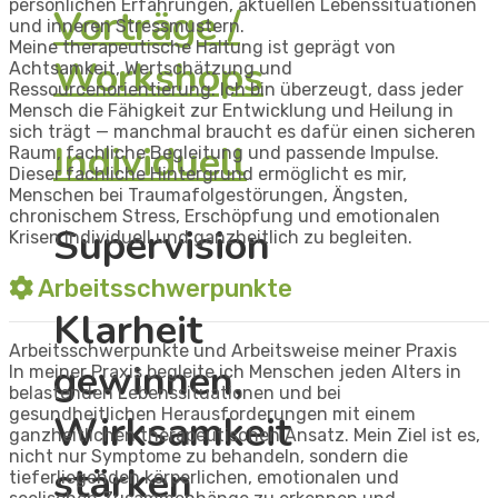
persönlichen Erfahrungen, aktuellen Lebenssituationen
Vorträge /
und inneren Stressmustern.
Meine therapeutische Haltung ist geprägt von
Workshops
Achtsamkeit, Wertschätzung und
Ressourcenorientierung. Ich bin überzeugt, dass jeder
Mensch die Fähigkeit zur Entwicklung und Heilung in
sich trägt — manchmal braucht es dafür einen sicheren
Individuell
Raum, fachliche Begleitung und passende Impulse.
Dieser fachliche Hintergrund ermöglicht es mir,
Menschen bei Traumafolgestörungen, Ängsten,
chronischem Stress, Erschöpfung und emotionalen
Supervision
Krisen individuell und ganzheitlich zu begleiten.
Arbeitsschwerpunkte
Klarheit
Arbeitsschwerpunkte und Arbeitsweise meiner Praxis
gewinnen,
In meiner Praxis begleite ich Menschen jeden Alters in
belastenden Lebenssituationen und bei
gesundheitlichen Herausforderungen mit einem
Wirksamkeit
ganzheitlichen therapeutischen Ansatz. Mein Ziel ist es,
nicht nur Symptome zu behandeln, sondern die
stärken
tieferliegenden körperlichen, emotionalen und