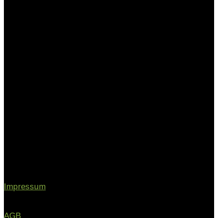
Köln
Traumapäd
Impressum
AGB