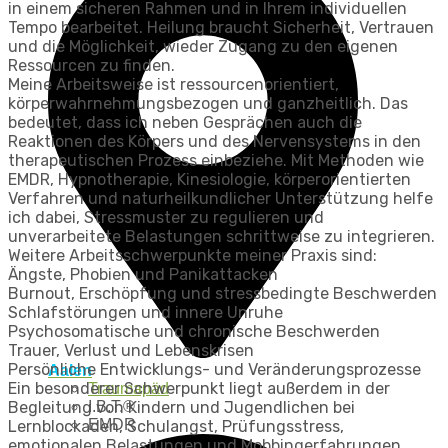
in einem sicheren Rahmen und in Ihrem individuellen
Tempo bearbeitet. Heilung braucht Sicherheit, Vertrauen
und die Möglichkeit, wieder Zugang zu den eigenen
Ressourcen zu finden.
Meine Arbeitsweise ist ressourcenorientiert,
körperwahrnehmungsbezogen und ganzheitlich. Das
bedeutet, dass ich neben Gesprächen auch die
Reaktionen des Körpers und des Nervensystems in den
therapeutischen Prozess einbeziehe. Mit Methoden wie
EMDR, Hypnotherapie, Kinesiologie, körperorientierten
Verfahren und naturheilkundlicher Unterstützung helfe
ich dabei, Stressmuster zu regulieren und
unverarbeitete Belastungen schrittweise zu integrieren.
Weitere Arbeitsschwerpunkte meiner Praxis sind:
Ängste, Phobien und Panikattacken
Burnout, Erschöpfung und stressbedingte Beschwerden
Schlafstörungen und innere Unruhe
Psychosomatische und chronische Beschwerden
Trauer, Verlust und Lebenskrisen
Persönliche Entwicklungs- und Veränderungsprozesse
Aalen
Ein besonderer Schwerpunkt liegt außerdem in der
Traumapäd
Begleitung von Kindern und Jugendlichen bei
I.B.T.®
EMDR
Lernblockaden, Schulangst, Prüfungsstress,
emotionalen Belastungen und Mobbingerfahrungen.