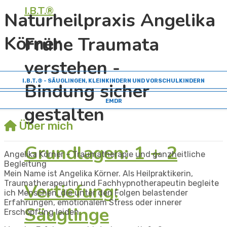
I.B.T.®
Naturheilpraxis Angelika
Körner
Frühe Traumata
verstehen -
I.B.T.® - SÄUGLINGEN, KLEINKINDERN UND VORSCHULKINDERN
Bindung sicher
EMDR
gestalten
Über mich
Grundlagen: 1 + 2
Angelika Körner – Traumatherapie und ganzheitliche
Begleitung
Mein Name ist Angelika Körner. Als Heilpraktikerin,
Traumatherapeutin und Fachhypnotherapeutin begleite
Vertiefung:
ich Menschen, die unter den Folgen belastender
Erfahrungen, emotionalem Stress oder innerer
Säuglinge
Erschöpfung leiden.