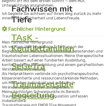
beginnt oft mit dem ersten Schritt — dem Mut,
Unterstützung anzunehmen.
Fachwissen mit
Ich begleite Sie achtsam auf Ihrem Weg zurück zu mehr
Tiefe
innerer Ruhe, Sicherheit und Lebensfreude.
Fachlicher Hintergrund
TAsK -
Mein fachlicher Hintergrund
Konfliktfamilien
Ich verfüge über langjährige Erfahrung in der
Begleitung von Menschen in emotional belastenden und
traumatischen Lebenssituationen. Meine therapeutische
Arbeit basiert auf einer fundierten Ausbildung,
SeGeTra
kontinuierlicher Weiterbildung und einem ganzheitlichen
Verständnis von Heilung.
Als Heilpraktikerin verbinde ich psychotherapeutische,
körperorientierte und ressourcenstärkende Methoden,
Traumasensible
um Menschen individuell und achtsam in
Veränderungsprozessen zu begleiten.
Meine fachlichen Schwerpunkte im Bereich
Begleitung
Traumatherapie und Stressregulation umfassen
insbesondere:
Traumatherapie mit EMDR (Eye Movement