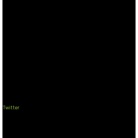
Traumapäd
I.B.T.®
EMDR
Twitter