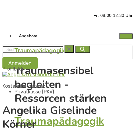
Fr: 08:00-12:30 Uhr
Angebote
Traumapädagogik
Anmelden
Traumasensibel
Profilbild:
begleiten -
Kostenübernahme:
Privatkasse (PKV)
Ressorcen stärken
Angelika Giselinde
Traumapädagogik
Körner