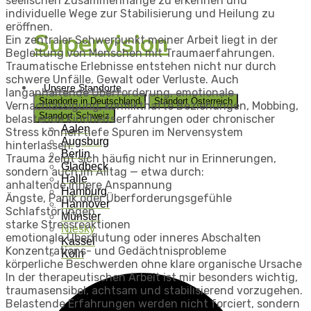
seelischen Zusammenhänge zu erkennen und
individuelle Wege zur Stabilisierung und Heilung zu
eröffnen.
Supervision
Ein zentraler Schwerpunkt meiner Arbeit liegt in der
Begleitung von Menschen mit Traumaerfahrungen.
Traumatische Erlebnisse entstehen nicht nur durch
schwere Unfälle, Gewalt oder Verluste. Auch
Unsere Standorte
langanhaltende Überforderung, emotionale
Standorte in Deutschland
Standort Österreich
Vernachlässigung, konflikthafte Beziehungen, Mobbing,
Standort Schweiz
belastende Kindheitserfahrungen oder chronischer
Aalen
Stress können tiefe Spuren im Nervensystem
Augsburg
hinterlassen.
Berlin
Trauma zeigt sich häufig nicht nur in Erinnerungen,
Gladbeck
sondern auch im Alltag — etwa durch:
Halle
anhaltende innere Anspannung
Hamburg
Ängste, Panik oder Überforderungsgefühle
Hannover
Schlafstörungen
Münster
starke Stressreaktionen
Niesky
emotionale Überflutung oder inneres Abschalten
Kassel
Konzentrations- und Gedächtnisprobleme
Köln
körperliche Beschwerden ohne klare organische Ursache
In der therapeutischen Arbeit ist mir besonders wichtig,
traumasensibel, achtsam und stabilisierend vorzugehen.
Belastende Erfahrungen werden nicht forciert, sondern