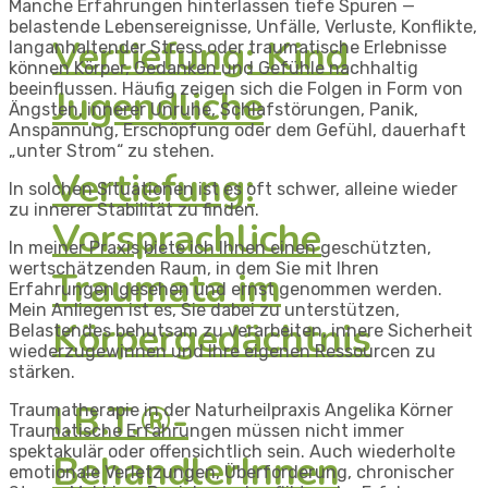
Manche Erfahrungen hinterlassen tiefe Spuren —
belastende Lebensereignisse, Unfälle, Verluste, Konflikte,
Vertiefung: Kind
langanhaltender Stress oder traumatische Erlebnisse
können Körper, Gedanken und Gefühle nachhaltig
beeinflussen. Häufig zeigen sich die Folgen in Form von
Jugendliche
Ängsten, innerer Unruhe, Schlafstörungen, Panik,
Anspannung, Erschöpfung oder dem Gefühl, dauerhaft
„unter Strom“ zu stehen.
Vertiefung:
In solchen Situationen ist es oft schwer, alleine wieder
zu innerer Stabilität zu finden.
Vorsprachliche
In meiner Praxis biete ich Ihnen einen geschützten,
wertschätzenden Raum, in dem Sie mit Ihren
Traumata im
Erfahrungen gesehen und ernst genommen werden.
Mein Anliegen ist es, Sie dabei zu unterstützen,
Körpergedächtnis
Belastendes behutsam zu verarbeiten, innere Sicherheit
wiederzugewinnen und Ihre eigenen Ressourcen zu
stärken.
I.B.T.®-
Traumatherapie in der Naturheilpraxis Angelika Körner
Traumatische Erfahrungen müssen nicht immer
spektakulär oder offensichtlich sein. Auch wiederholte
BehandlerInnen
emotionale Verletzungen, Überforderung, chronischer