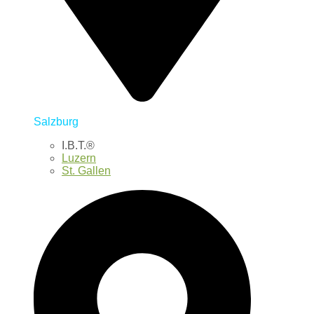
Salzburg
I.B.T.®
Luzern
St. Gallen