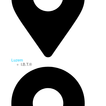
Luzern
I.B.T.®