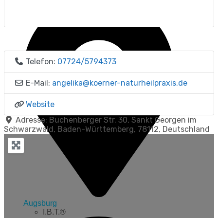
Telefon:
07724/5794373
E-Mail:
angelika
@
koerner-naturheilpraxis.de
Website
Adresse:
Buchenberger Str. 30
,
Sankt Georgen im
Schwarzwald
,
Baden-Württemberg
,
78112
,
Deutschland
Augsburg
I.B.T.®