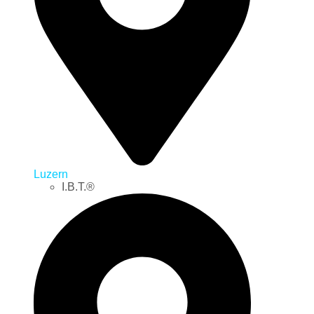
Luzern
I.B.T.®