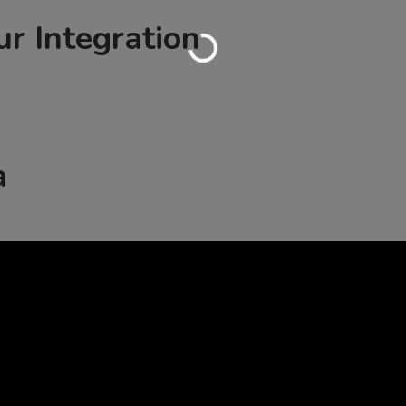
Wird geladen …
r Integration
a