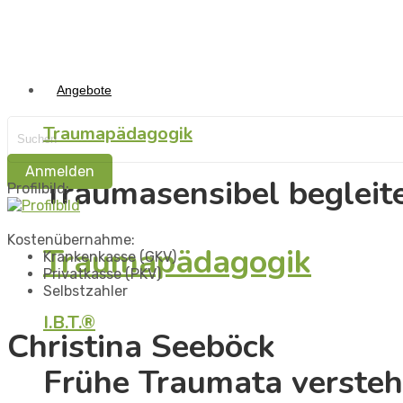
Angebote
Traumapädagogik
Anmelden
Traumasensibel begleit
Profilbild:
Kostenübernahme:
Traumapädagogik
Krankenkasse (GKV)
Privatkasse (PKV)
Selbstzahler
I.B.T.®
Christina Seeböck
Frühe Traumata versteh