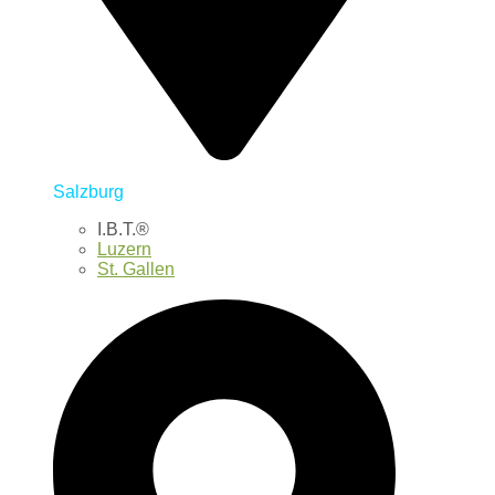
Salzburg
I.B.T.®
Luzern
St. Gallen