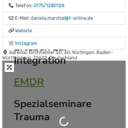
Telefon:
0175/1280128
EMDR
E-Mail:
daniela.marchal
@
t-online.de
Der Weg vom
Website
Erleben zur
Instagram
Adresse:
Kirchheimer Str. 60
,
Nürtingen
,
Baden-
Integration
Württemberg
,
72622
,
Deutschland
EMDR
Spezialseminare
Wird geladen …
Trauma