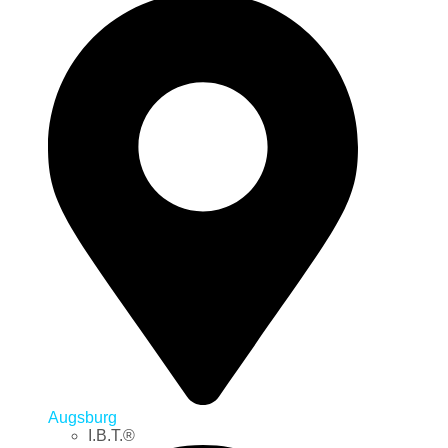
Augsburg
I.B.T.®