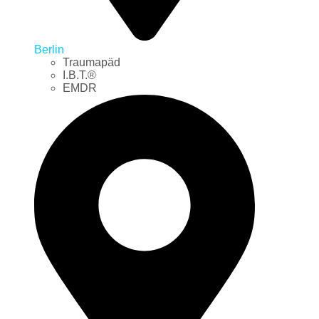
Berlin
Traumapäd
I.B.T.®
EMDR