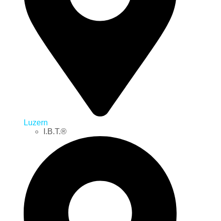
Luzern
I.B.T.®