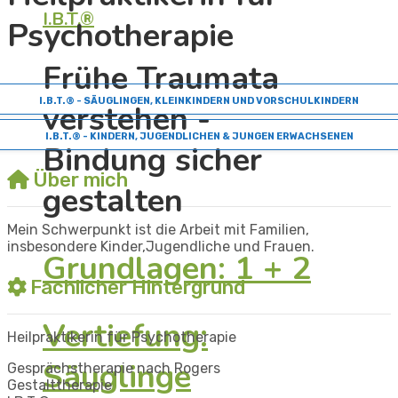
I.B.T.®
Psychotherapie
Frühe Traumata
I.B.T.® - SÄUGLINGEN, KLEINKINDERN UND VORSCHULKINDERN
verstehen -
I.B.T.® - KINDERN, JUGENDLICHEN & JUNGEN ERWACHSENEN
Bindung sicher
Über mich
gestalten
Mein Schwerpunkt ist die Arbeit mit Familien,
insbesondere Kinder,Jugendliche und Frauen.
Grundlagen: 1 + 2
Fachlicher Hintergrund
Vertiefung:
Heilpraktikerin für Psychotherapie
Säuglinge
Gesprächstherapie nach Rogers
Gestalttherapie