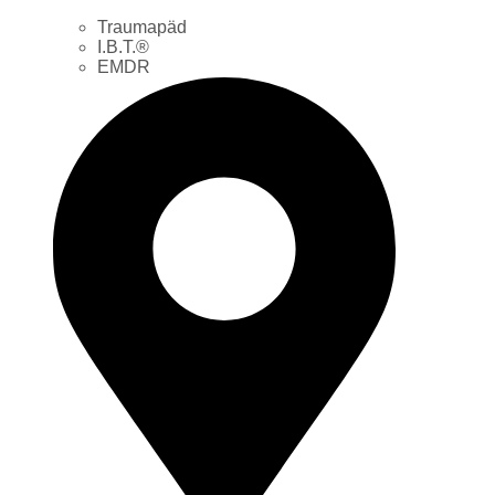
Traumapäd
I.B.T.®
EMDR