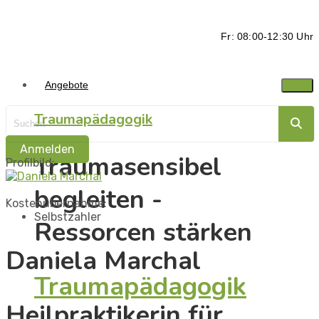
Fr: 08:00-12:30 Uhr
Angebote
Traumapädagogik
Anmelden
Traumasensibel
Profilbild:
begleiten -
Kostenübernahme:
Selbstzahler
Ressorcen stärken
Daniela Marchal
Traumapädagogik
Heilpraktikerin für