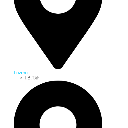
Luzern
I.B.T.®