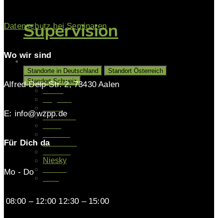
Supervision
Datenschutz bei Seminaren
Wo wir sind
Unsere Standorte
Standorte in Deutschland
Standort Österreich
Standort Schweiz
Alfred-Delp-Str. 2, 73430 Aalen
Aalen
Augsburg
Berlin
E: info@wzpp.de
Gladbeck
Halle
Hamburg
Für Dich da
Hannover
Münster
Niesky
Kassel
Mo - Do
Köln
08:00 – 12:00 12:30 – 15:00