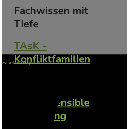
Fachwissen mit
Tiefe
TAsK -
Konfliktfamilien
Facebook-square
SeGeTra
Traumasensible
Begleitung