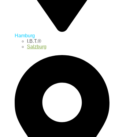
Hamburg
I.B.T.®
Salzburg