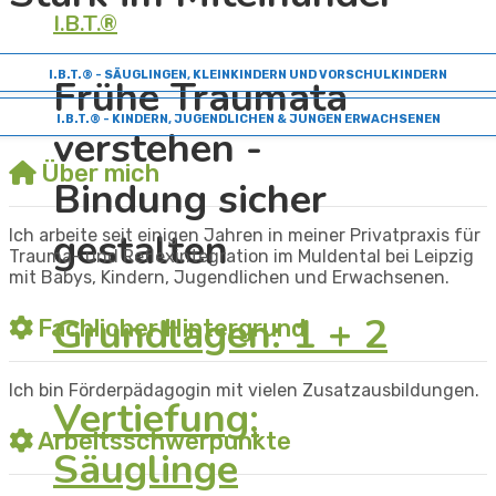
I.B.T.®
I.B.T.® - SÄUGLINGEN, KLEINKINDERN UND VORSCHULKINDERN
Frühe Traumata
I.B.T.® - KINDERN, JUGENDLICHEN & JUNGEN ERWACHSENEN
verstehen -
Über mich
Bindung sicher
gestalten
Ich arbeite seit einigen Jahren in meiner Privatpraxis für
Trauma- und Reflexintegration im Muldental bei Leipzig
mit Babys, Kindern, Jugendlichen und Erwachsenen.
Grundlagen: 1 + 2
Fachlicher Hintergrund
Ich bin Förderpädagogin mit vielen Zusatzausbildungen.
Vertiefung:
Arbeitsschwerpunkte
Säuglinge