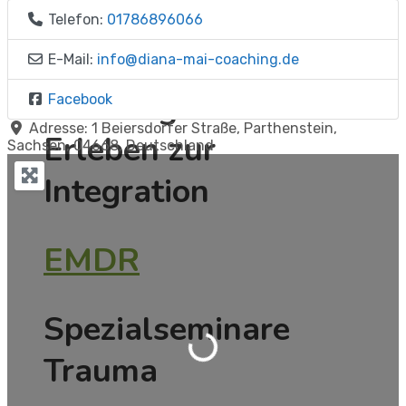
Telefon:
01786896066
EMDR
E-Mail:
info
@
diana-mai-coaching.de
Der Weg vom
Facebook
Adresse:
1 Beiersdorfer Straße
,
Parthenstein
,
Erleben zur
Sachsen
,
04668
,
Deutschland
Integration
EMDR
Wird geladen …
Spezialseminare
Trauma