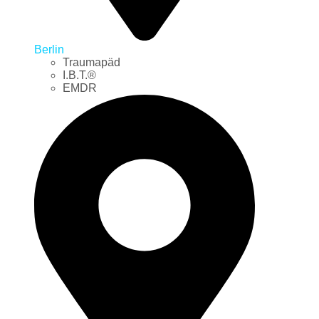
Berlin
Traumapäd
I.B.T.®
EMDR