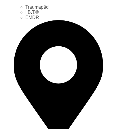
Traumapäd
I.B.T.®
EMDR