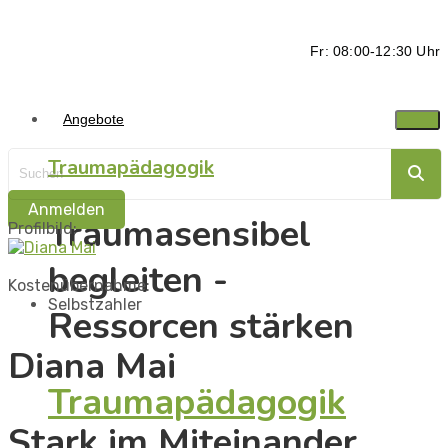
Fr: 08:00-12:30 Uhr
Angebote
Traumapädagogik
Anmelden
Traumasensibel
Profilbild:
begleiten -
Kostenübernahme:
Selbstzahler
Ressorcen stärken
Diana Mai
Traumapädagogik
Stark im Miteinander