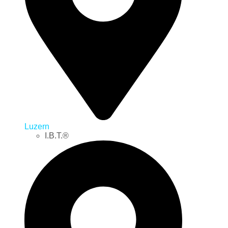
Luzern
I.B.T.®