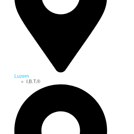
Luzern
I.B.T.®