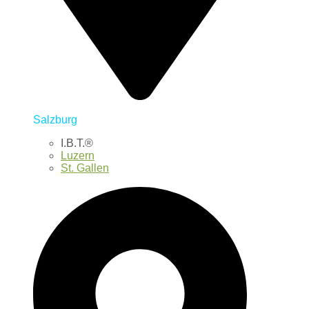
Salzburg
I.B.T.®
Luzern
St. Gallen