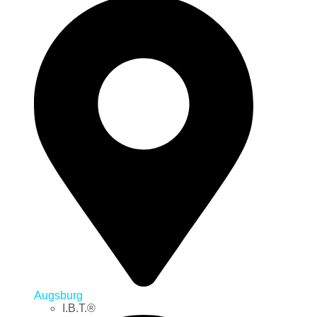
Augsburg
I.B.T.®