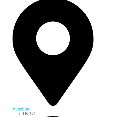
Augsburg
I.B.T.®