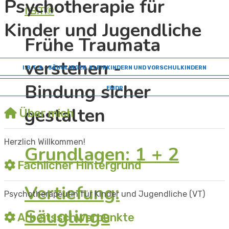
Psychotherapie für
I.B.T.®
Kinder und Jugendliche
Frühe Traumata
verstehen -
I.B.T.® - SÄUGLINGEN, KLEINKINDERN UND VORSCHULKINDERN
Bindung sicher
EMDR
gestalten
Über mich
Herzlich Willkommen!
Grundlagen: 1 + 2
Fachlicher Hintergrund
Vertiefung:
Psychotherapeutin für Kinder und Jugendliche (VT)
Säuglinge
Arbeitsschwerpunkte