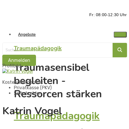
Fr: 08:00-12:30 Uhr
Angebote
Traumapädagogik
Anmelden
Traumasensibel
Profilbild:
begleiten -
Kostenübernahme:
Privatkasse (PKV)
Ressorcen stärken
Selbstzahler
Katrin Vogel
Traumapädagogik