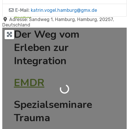
E-Mail:
katrin.vogel.hamburg
@
gmx.de
EMDR
Adresse:
Sandweg 1
,
Hamburg
,
Hamburg
,
20257
,
Deutschland
Der Weg vom
Erleben zur
Integration
Wird geladen …
EMDR
Spezialseminare
Trauma