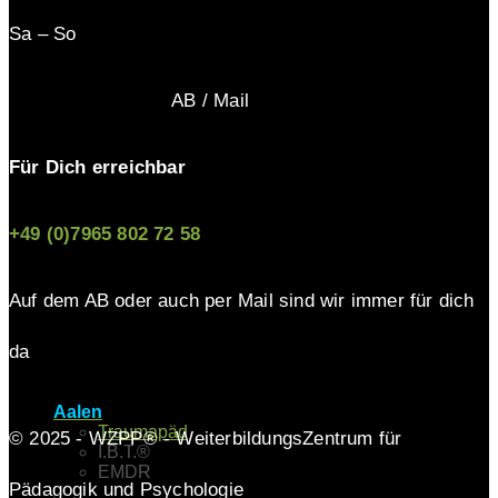
Sa – So
AB / Mail
Für Dich erreichbar
+49 (0)7965 802 72 58
Auf dem AB oder auch per Mail sind wir immer für dich
da
Aalen
Traumapäd
© 2025 - WZPP® - WeiterbildungsZentrum für
I.B.T.®
EMDR
Pädagogik und Psychologie