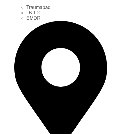
Traumapäd
I.B.T.®
EMDR