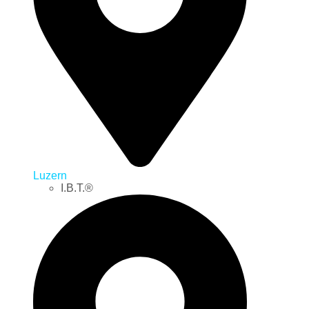
Luzern
I.B.T.®