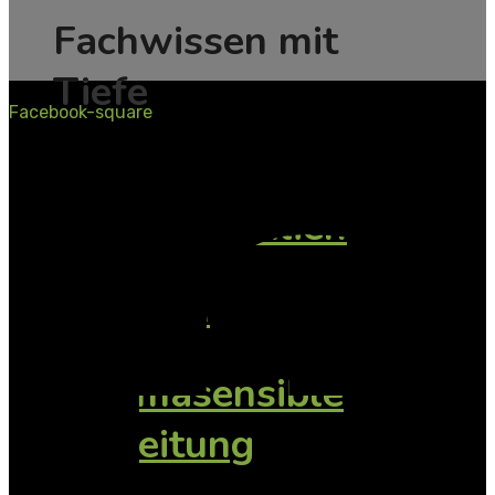
Fachwissen mit
Tiefe
Facebook-square
TAsK -
Konfliktfamilien
SeGeTra
Traumasensible
Begleitung