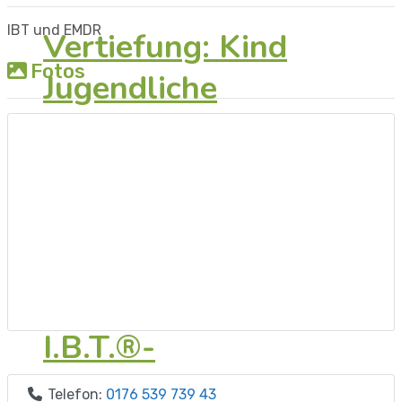
IBT und EMDR
Vertiefung: Kind
Fotos
Jugendliche
Vertiefung:
Vorsprachliche
Traumata im
Körpergedächtnis
I.B.T.®-
BehandlerInnen
Telefon:
0176 539 739 43