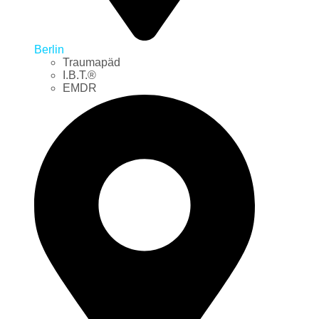
Berlin
Traumapäd
I.B.T.®
EMDR