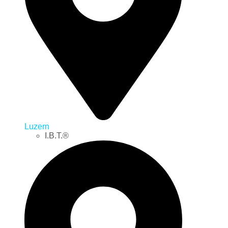
Luzern
I.B.T.®