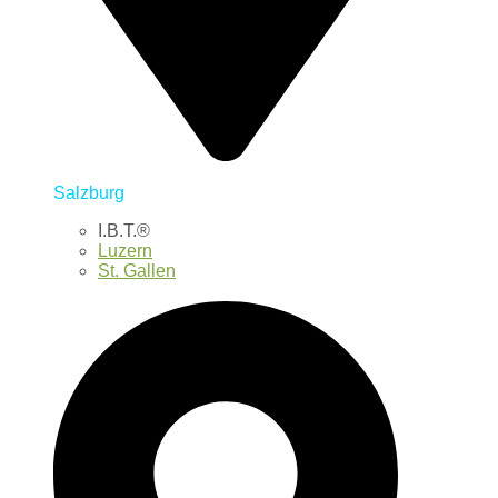
Salzburg
I.B.T.®
Luzern
St. Gallen