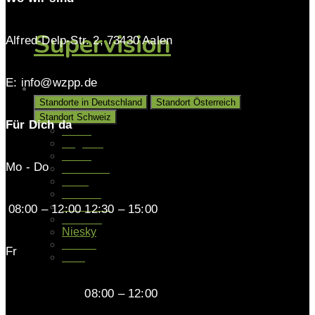
Supervision
Alfred-Delp-Str. 2, 73430 Aalen
E: info@wzpp.de
Unsere Standorte
Standorte in Deutschland
Standort Österreich
Standort Schweiz
Für Dich da
Aalen
Augsburg
Berlin
Mo - Do
Gladbeck
Halle
Hamburg
Hannover
08:00 – 12:00 12:30 – 15:00
Münster
Niesky
Kassel
Fr
Köln
08:00 – 12:00