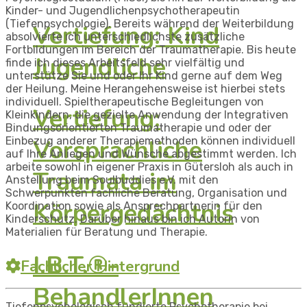
Kinder- und Jugendlichenpsychotherapeutin
(Tiefenpsychologie). Bereits während der Weiterbildung
Vertiefung: Kind
absolvierte ich unterschiedlichste zusätzliche
Fortbildungen im Bereich der Traumatherapie. Bis heute
Jugendliche
finde ich dieses Arbeitsfeld sehr vielfältig und
unterstütze Sie und oder Ihr Kind gerne auf dem Weg
der Heilung. Meine Herangehensweise ist hierbei stets
individuell. Spieltherapeutische Begleitungen von
Vertiefung:
Kleinkindern, die gezielte Anwendung der Integrativen
Bindungsorientierten Traumatherapie und oder der
Vorsprachliche
Einbezug anderer Therapiemethoden können individuell
auf Ihre Anliegen und Wünsche abgestimmt werden. Ich
arbeite sowohl in eigener Praxis in Gütersloh als auch in
Traumata im
Anstellung beim Soulbuddies e.V. mit den
Schwerpunkten fachliche Beratung, Organisation und
Körpergedächtnis
Koordination sowie als Ansprechpartnerin für den
Kinderschutz. Darüber hinaus bin ich Autorin von
Materialien für Beratung und Therapie.
I.B.T.®-
Fachlicher Hintergrund
BehandlerInnen
Tiefenpsychologisch fundierte Psychotherapie bei