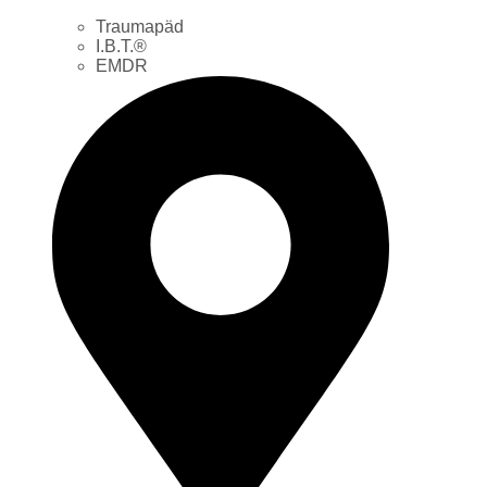
Traumapäd
I.B.T.®
EMDR