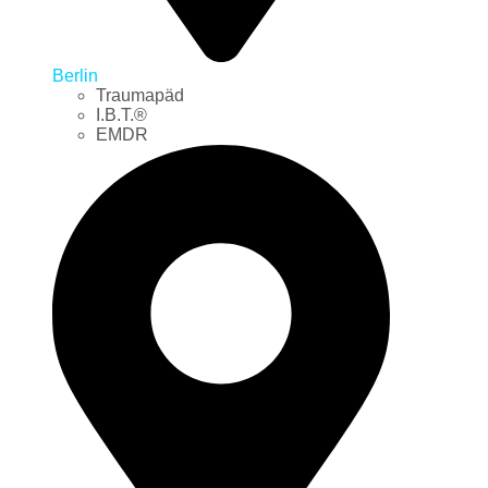
Berlin
Traumapäd
I.B.T.®
EMDR