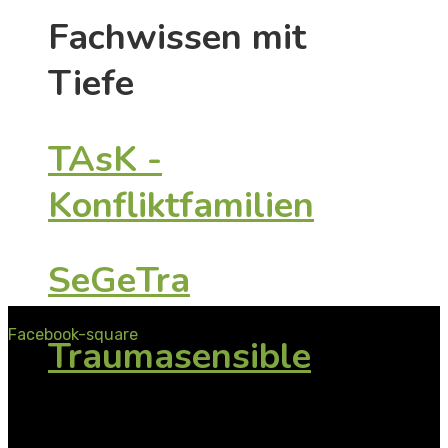
Fachwissen mit
Tiefe
TAsK -
Konfliktfamilien
SeGeTra
Wird geladen …
Facebook-square
Traumasensible
Begleitung