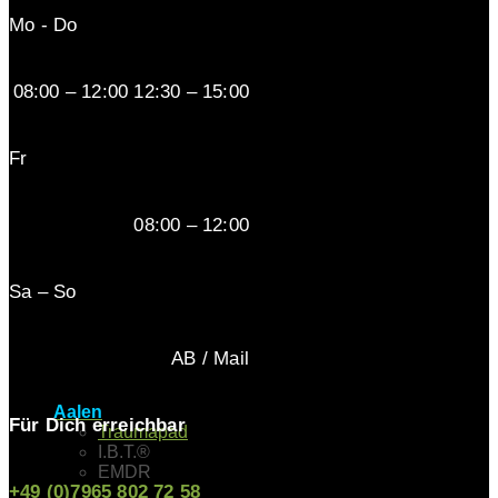
Mo - Do
08:00 – 12:00 12:30 – 15:00
Fr
08:00 – 12:00
Sa – So
AB / Mail
Aalen
Für Dich erreichbar
Traumapäd
I.B.T.®
EMDR
+49 (0)7965 802 72 58