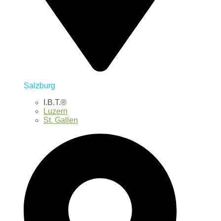
Salzburg
I.B.T.®
Luzern
St. Gallen