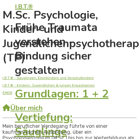
I.B.T.®
M.Sc. Psychologie,
Frühe Traumata
Kinder- und
verstehen -
Jugendlichenpsychotherap
Bindung sicher
(TP)
gestalten
I.B.T.® - Säuglingen, Kleinkindern und Vorschulkindern
I.B.T.® - Kindern, Jugendlichen & jungen Erwachsenen
Grundlagen: 1 + 2
EMDR
Über mich
Vertiefung:
Mein beruflicher Werdegang führte von einer
Säuglinge
kaufmännischen Ausbildung, über ein
Psychologiestudium (M.Sc.) bis hin zur Weiterbildung als