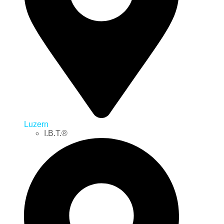
Luzern
I.B.T.®