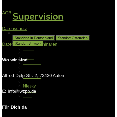
Supervision
AGB
Datenschutz
Unsere Standorte
Standorte in Deutschland
Standort Österreich
Standort Schweiz
Datenschutz bei Seminaren
Aalen
Augsburg
Berlin
Wo wir sind
Gladbeck
Halle
Hamburg
Alfred-Delp-Str. 2, 73430 Aalen
Hannover
Münster
Niesky
Kassel
E: info@wzpp.de
Köln
Für Dich da