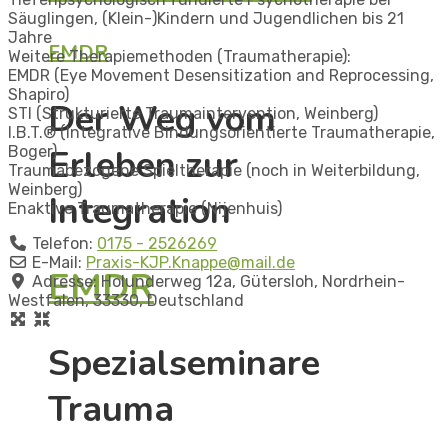
Säuglingen, (Klein-)Kindern und Jugendlichen bis 21
Jahre
EMDR
Weitere Therapiemethoden (Traumatherapie):
EMDR (Eye Movement Desensitization and Reprocessing,
Shapiro)
Der Weg vom
STI (Strukturierte Traumaintervention, Weinberg)
I.B.T.® (Integrative Bindungsorientierte Traumatherapie,
Erleben zur
Boger)
Traumabezogene Spieltherapie (noch in Weiterbildung,
Weinberg)
Integration
Enaktive Traumatherapie (Nijenhuis)
Telefon:
0175 - 2526269
E-Mail:
Praxis-KJP.Knappe
@
mail.de
EMDR
Adresse:
Holunderweg 12a
,
Gütersloh
,
Nordrhein-
Westfalen
,
33330
,
Deutschland
Spezialseminare
Trauma