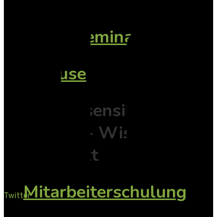
weitere
Onlineseminare
Inhouse
Traumasensibilität
vor Ort - Wissen
das wirkt
Mitarbeiterschulung
Twitter