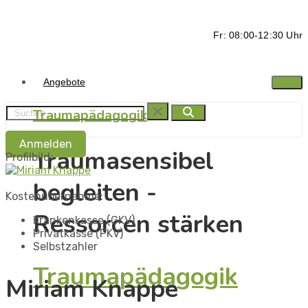
Fr: 08:00-12:30 Uhr
Angebote
Traumapädagogik
Anmelden
Traumasensibel
Profilbild:
begleiten -
Kostenübernahme:
Ressorcen stärken
Krankenkasse (GKV)
Privatkasse (PKV)
Selbstzahler
Traumapädagogik
Miriam Knappe