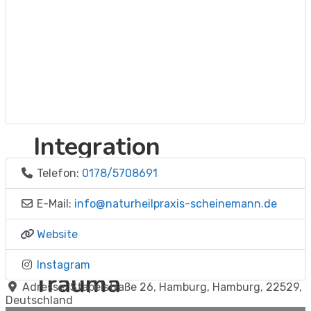
EMDR
Der Weg vom
Erleben zur
Integration
Telefon:
0178/5708691
EMDR
E-Mail:
info
@
naturheilpraxis-scheinemann.de
Website
Spezialseminare
Instagram
Trauma
Adresse:
Stapelstraße 26
,
Hamburg
,
Hamburg
,
22529
,
Deutschland