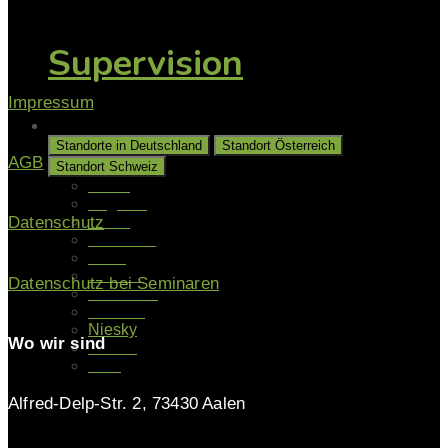
Supervision
Impressum
Unsere Standorte
Standorte in Deutschland
Standort Österreich
AGB
Standort Schweiz
Aalen
Augsburg
Berlin
Datenschutz
Gladbeck
Halle
Hamburg
Datenschutz bei Seminaren
Hannover
Münster
Niesky
Wo wir sind
Kassel
Köln
Alfred-Delp-Str. 2, 73430 Aalen