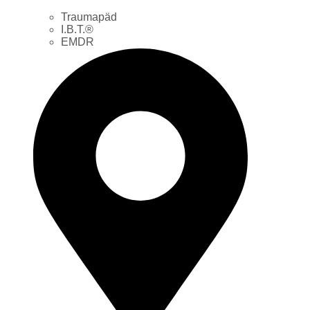
Traumapäd
I.B.T.®
EMDR