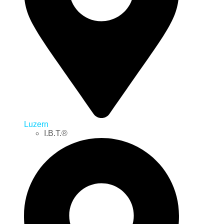
Luzern
I.B.T.®