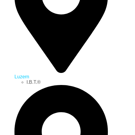
Luzern
I.B.T.®