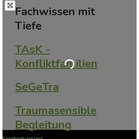
Fachwissen mit
Tiefe
TAsK -
Konfliktfamilien
Wird geladen …
SeGeTra
Traumasensible
Begleitung
Facebook-square