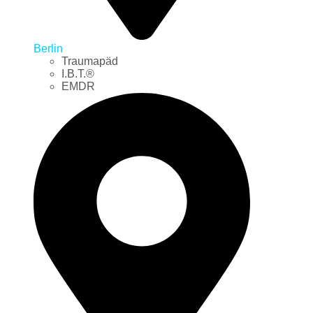
Berlin
Traumapäd
I.B.T.®
EMDR