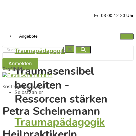
Fr: 08:00-12:30 Uhr
Angebote
Traumapädagogik
Anmelden
Traumasensibel
Profilbild:
begleiten -
Kostenübernahme:
Selbstzahler
Ressorcen stärken
Petra Scheinemann
Traumapädagogik
Heilpraktikerin