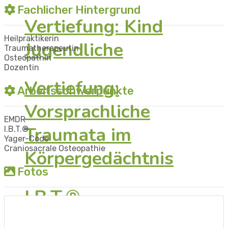
Fachlicher Hintergrund
Vertiefung: Kind
Heilpraktikerin
Jugendliche
Traumatherapeutin
Osteopathin
Dozentin
Vertiefung:
Arbeitsschwerpunkte
Vorsprachliche
EMDR
Traumata im
I.B.T.®
Yager-Code
Craniosacrale Osteopathie
Körpergedächtnis
Fotos
I.B.T.®-
BehandlerInnen