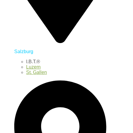
Salzburg
I.B.T.®
Luzern
St. Gallen