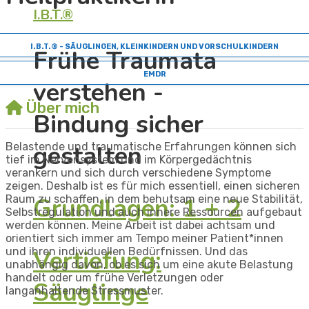
I.B.T.®
I.B.T.® - SÄUGLINGEN, KLEINKINDERN UND VORSCHULKINDERN
Frühe Traumata
EMDR
verstehen -
Über mich
Bindung sicher
gestalten
Belastende und traumatische Erfahrungen können sich
tief im Nervensystem und im Körpergedächtnis
verankern und sich durch verschiedene Symptome
zeigen. Deshalb ist es für mich essentiell, einen sicheren
Grundlagen: 1 + 2
Raum zu schaffen, in dem behutsam eine neue Stabilität,
Selbstregulation und auch innere Ressourcen aufgebaut
werden können. Meine Arbeit ist dabei achtsam und
orientiert sich immer am Tempo meiner Patient*innen
Vertiefung:
und ihren individuellen Bedürfnissen. Und das
unabhängig davon, ob es sich um eine akute Belastung
handelt oder um frühe Verletzungen oder
Säuglinge
langanhaltende Stressmuster.