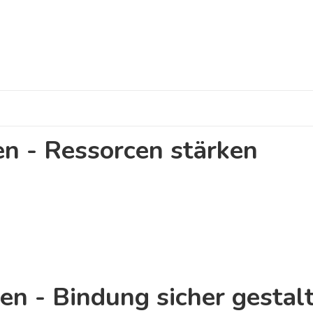
en - Ressorcen stärken
en - Bindung sicher gestal