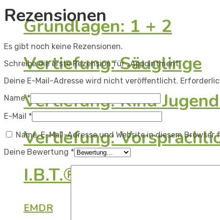
Rezensionen
Grundlagen: 1 + 2
Es gibt noch keine Rezensionen.
Vertiefung: Säuglinge
Schreibe die erste Rezension für „Appointment“
Deine E-Mail-Adresse wird nicht veröffentlicht.
Erforderli
Vertiefung: Kind Jugend
Name
*
E-Mail
*
Vertiefung: Vorsprachl
Name, E-Mail-Adresse und Website in diesem Browser 
Deine Bewertung
*
I.B.T.®-BehandlerInnen
EMDR