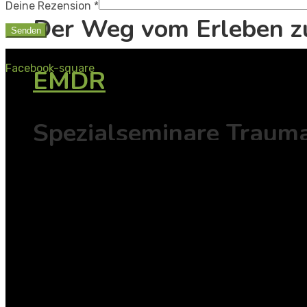
Deine Rezension
*
Der Weg vom Erleben zu
Facebook-square
EMDR
Spezialseminare Traum
Fachwissen mit Tiefe
TAsK - Konfliktfamilien
SeGeTra