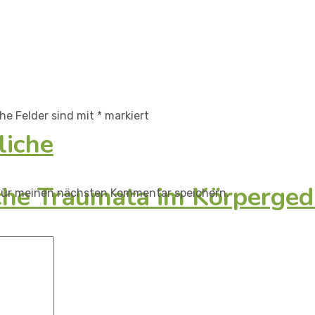
che Felder sind mit
*
markiert
liche
iche Traumata im Körperged
für meinen nächsten Kommentar speichern.