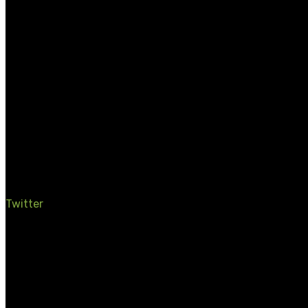
Halle
Hamburg
Hannover
Münster
Niesky
Kassel
Köln
Twitter