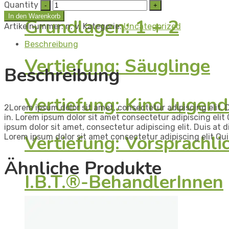
Quantity
In den Warenkorb
Grundlagen: 1 + 2
Artikelnummer:
n. v.
Kategorie:
Uncategorized
Beschreibung
Vertiefung: Säuglinge
Beschreibung
Vertiefung: Kind Jugend
2Lorem ipsum dolor sit amet, consectetur adipiscing elit. D
in. Lorem ipsum dolor sit amet consectetur adipiscing elit
ipsum dolor sit amet, consectetur adipiscing elit. Duis at d
Vertiefung: Vorsprachl
Lorem ipsum dolor sit amet consectetur adipiscing elit Qui
Ähnliche Produkte
I.B.T.®-BehandlerInnen
EMDR