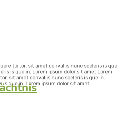
ere tortor, sit amet convallis nunc sceleris is que
leris is que in. Lorem ipsum dolor sit amet Lorem
or, sit amet convallis nunc sceleris is que in.
ächtnis
s is que in. Lorem ipsum dolor sit amet