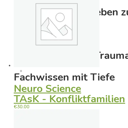
Der Weg vom Erleben zu
EMDR
Spezialseminare Traum
Fachwissen mit Tiefe
Neuro Science
TAsK - Konfliktfamilien
€
30.00
SeGeTra