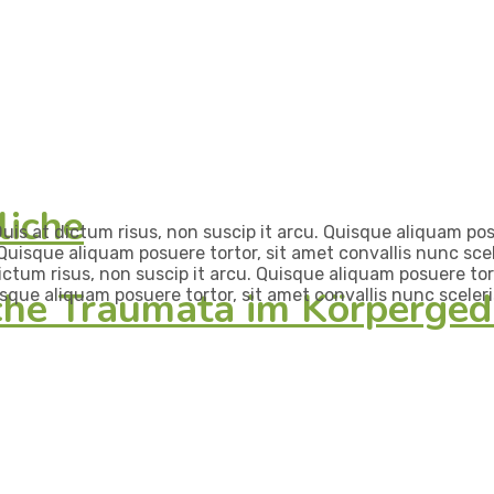
liche
uis at dictum risus, non suscip it arcu. Quisque aliquam posu
 Quisque aliquam posuere tortor, sit amet convallis nunc sce
ictum risus, non suscip it arcu. Quisque aliquam posuere tort
iche Traumata im Körperged
sque aliquam posuere tortor, sit amet convallis nunc sceleri