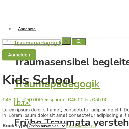
Angebote
Traumapädagogik
Anmelden
Traumasensibel begleit
Kids School
Traumapädagogik
€
45.00
–
€
50.00
Preisspanne: €45.00 bis €50.00
I.B.T.®
Lorem ipsum dolor sit amet, consectetur adipiscing elit. Du
in. Lorem ipsum dolor sit amet consectetur adipiscing elit 
Frühe Traumata versteh
Book Type
Zurücksetzen