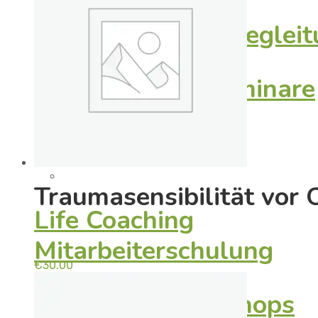
Traumasensible Beglei
weitere Onlineseminare
Inhouse
Traumasensibilität vor 
Life Coaching
Mitarbeiterschulung
€
30.00
Vorträge / Workshops