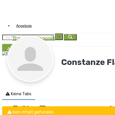
Angebote
Traumapädagogik
Anmelden
Traumasensibel begleit
Constanze Fl
Traumapädagogik
I.B.T.®
Keine Tabs
Frühe Traumata versteh
Kein Inhalt gefunden.