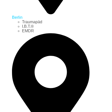
Berlin
Traumapäd
I.B.T.®
EMDR