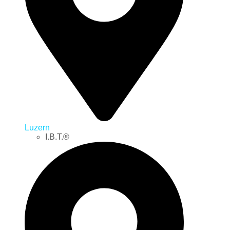
Luzern
I.B.T.®