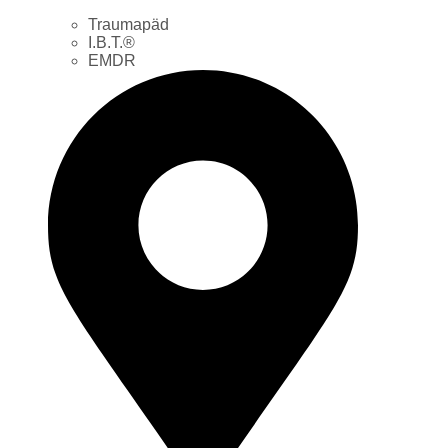
Traumapäd
I.B.T.®
EMDR