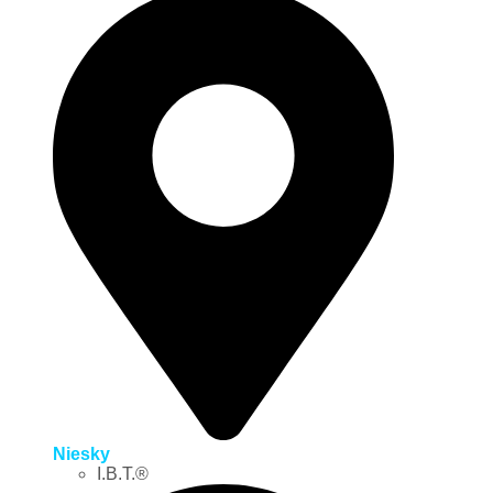
Niesky
I.B.T.®