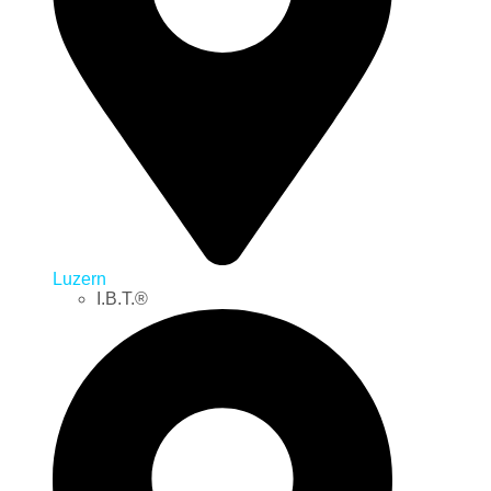
Luzern
I.B.T.®