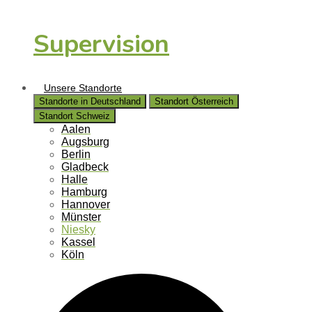
Supervision
Unsere Standorte
Standorte in Deutschland
Standort Österreich
Standort Schweiz
Aalen
Augsburg
Berlin
Gladbeck
Halle
Hamburg
Hannover
Münster
Niesky
Kassel
Köln