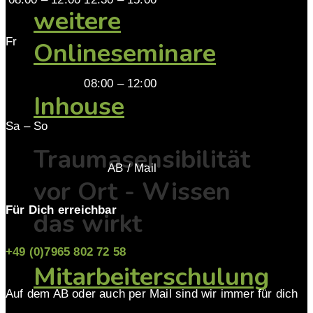
weitere
Fr
Onlineseminare
08:00 – 12:00
Inhouse
Sa – So
Traumasensibilität
AB / Mail
vor Ort - Wissen
Für Dich erreichbar
das wirkt
+49 (0)7965 802 72 58
Mitarbeiterschulung
Auf dem AB oder auch per Mail sind wir immer für dich