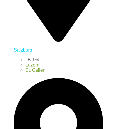
Salzburg
I.B.T.®
Luzern
St. Gallen