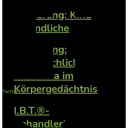
Vertiefung: Kind
Jugendliche
Vertiefung:
Vorsprachliche
Traumata im
Körpergedächtnis
Twitter
I.B.T.®-
BehandlerInnen