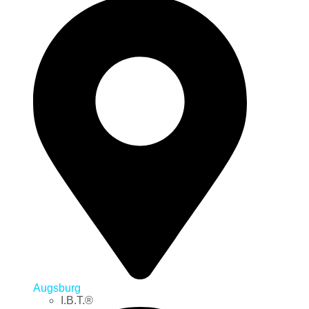
Augsburg
I.B.T.®