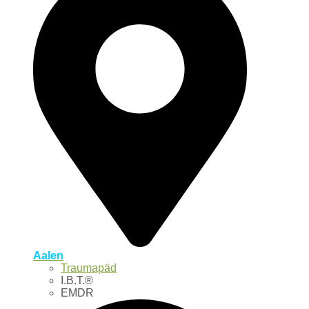
Aalen
Traumapäd
I.B.T.®
EMDR