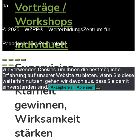
Vorträge /
da
Workshops
© 2025 - WZPP® - WeiterbildungsZentrum für
Individuell
Pädagogik und Psychologie
Supervision
Wir verwenden Cookies, um Ihnen die bestmögliche
Erfahrung auf unserer Website zu bieten. Wenn Sie diese
weiterhin nutzen, gehen wir davon aus, dass Sie damit
Klarheit
einverstanden sind.
Akzeptieren
Ablehnen
gewinnen,
Wirksamkeit
stärken