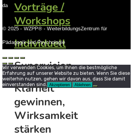
Vorträge /
da
Workshops
© 2025 - WZPP® - WeiterbildungsZentrum für
Individuell
Pädagogik und Psychologie
Supervision
Wir verwenden Cookies, um Ihnen die bestmögliche
Erfahrung auf unserer Website zu bieten. Wenn Sie diese
weiterhin nutzen, gehen wir davon aus, dass Sie damit
Klarheit
einverstanden sind.
Akzeptieren
Ablehnen
gewinnen,
Wirksamkeit
stärken