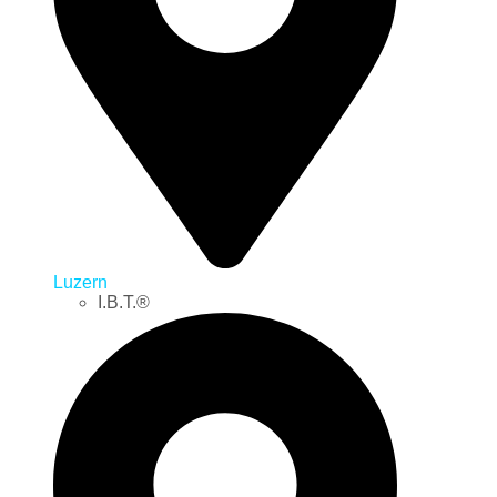
Luzern
I.B.T.®