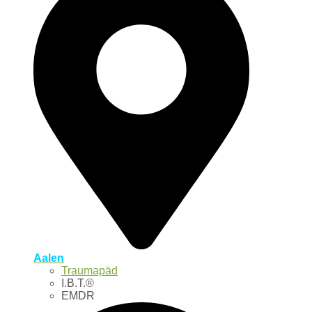
Aalen
Traumapäd
I.B.T.®
EMDR