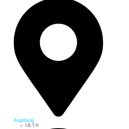
Augsburg
I.B.T.®