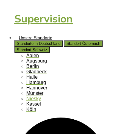
Supervision
Unsere Standorte
Standorte in Deutschland
Standort Österreich
Standort Schweiz
Aalen
Augsburg
Berlin
Gladbeck
Halle
Hamburg
Hannover
Münster
Niesky
Kassel
Köln