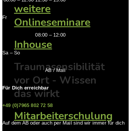
weitere
Fr
Onlineseminare
08:00 – 12:00
Inhouse
Sa – So
Traumasensibilität
AB / Mail
vor Ort - Wissen
Für Dich erreichbar
das wirkt
+49 (0)7965 802 72 58
Mitarbeiterschulung
Auf dem AB oder auch per Mail sind wir immer für dich