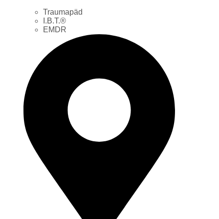
Traumapäd
I.B.T.®
EMDR