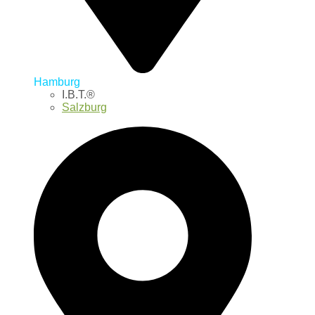
Hamburg
I.B.T.®
Salzburg