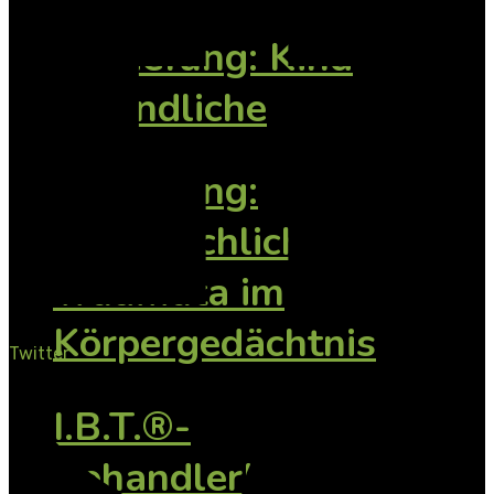
Vertiefung: Kind
Jugendliche
Vertiefung:
Vorsprachliche
Traumata im
Körpergedächtnis
Twitter
I.B.T.®-
BehandlerInnen