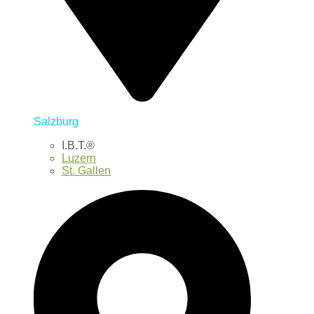
Salzburg
I.B.T.®
Luzern
St. Gallen