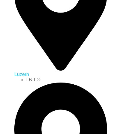
Luzern
I.B.T.®