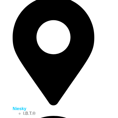
Niesky
I.B.T.®