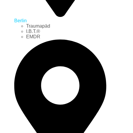
Berlin
Traumapäd
I.B.T.®
EMDR