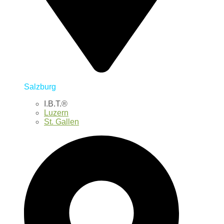
Salzburg
I.B.T.®
Luzern
St. Gallen