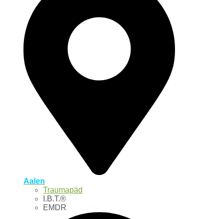
Aalen
Traumapäd
I.B.T.®
EMDR