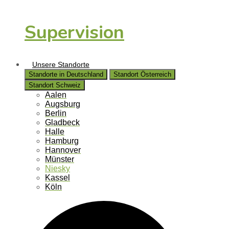
Supervision
Unsere Standorte
Standorte in Deutschland
Standort Österreich
Standort Schweiz
Aalen
Augsburg
Berlin
Gladbeck
Halle
Hamburg
Hannover
Münster
Niesky
Kassel
Köln