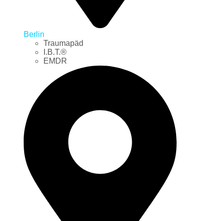
Berlin
Traumapäd
I.B.T.®
EMDR