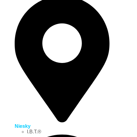
Niesky
I.B.T.®