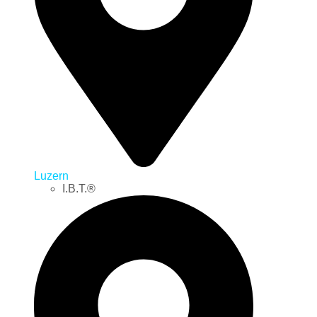
Luzern
I.B.T.®