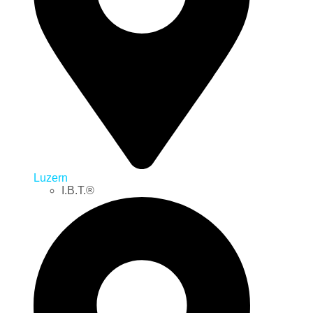
Luzern
I.B.T.®