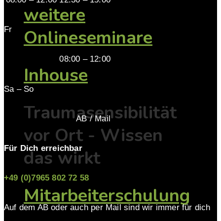
weitere
Fr
Onlineseminare
08:00 – 12:00
Inhouse
Sa – So
Traumasensibilität
AB / Mail
vor Ort - Wissen
Für Dich erreichbar
das wirkt
+49 (0)7965 802 72 58
Mitarbeiterschulung
Auf dem AB oder auch per Mail sind wir immer für dich