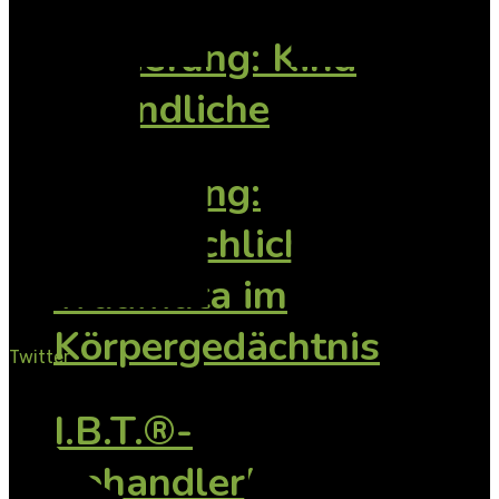
Vertiefung: Kind
Jugendliche
Vertiefung:
Vorsprachliche
Traumata im
Körpergedächtnis
Twitter
I.B.T.®-
BehandlerInnen