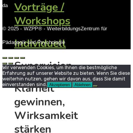
Vorträge /
da
Workshops
© 2025 - WZPP® - WeiterbildungsZentrum für
Individuell
Pädagogik und Psychologie
Supervision
Wir verwenden Cookies, um Ihnen die bestmögliche
Erfahrung auf unserer Website zu bieten. Wenn Sie diese
weiterhin nutzen, gehen wir davon aus, dass Sie damit
Klarheit
einverstanden sind.
Akzeptieren
Ablehnen
gewinnen,
Wirksamkeit
stärken