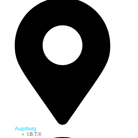
Augsburg
I.B.T.®