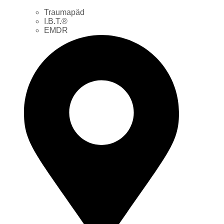
Traumapäd
I.B.T.®
EMDR