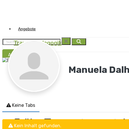
Angebote
Traumapädagogik
Anmelden
Traumasensibel begleit
Manuela Dal
Traumapädagogik
I.B.T.®
Keine Tabs
Frühe Traumata versteh
Kein Inhalt gefunden.