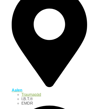
Aalen
Traumapäd
I.B.T.®
EMDR