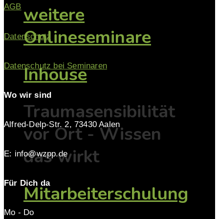
AGB
weitere
Onlineseminare
Datenschutz
Datenschutz bei Seminaren
Inhouse
Wo wir sind
Traumasensibilität
Alfred-Delp-Str. 2, 73430 Aalen
vor Ort - Wissen
das wirkt
E: info@wzpp.de
Für Dich da
Mitarbeiterschulung
Mo - Do