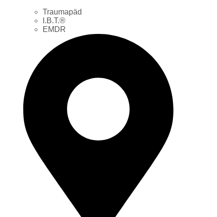
Traumapäd
I.B.T.®
EMDR