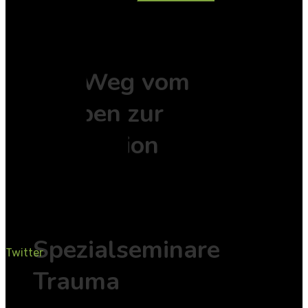
EMDR
Der Weg vom
Erleben zur
Integration
EMDR
Spezialseminare
Twitter
Trauma