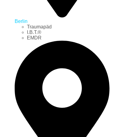
Berlin
Traumapäd
I.B.T.®
EMDR