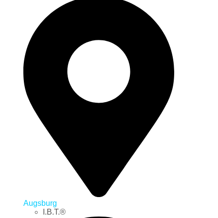
Augsburg
I.B.T.®