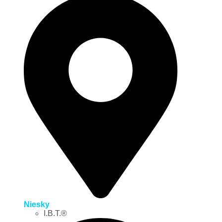
Niesky
I.B.T.®