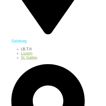
Salzburg
I.B.T.®
Luzern
St. Gallen