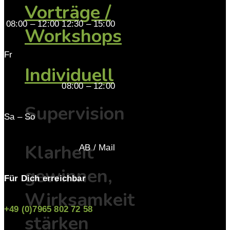
Vorträge /
08:00 – 12:00 12:30 – 15:00
Workshops
Fr
Individuell
08:00 – 12:00
Supervision
Sa – So
Klarheit
AB / Mail
gewinnen,
Für Dich erreichbar
Wirksamkeit
+49 (0)7965 802 72 58
stärken