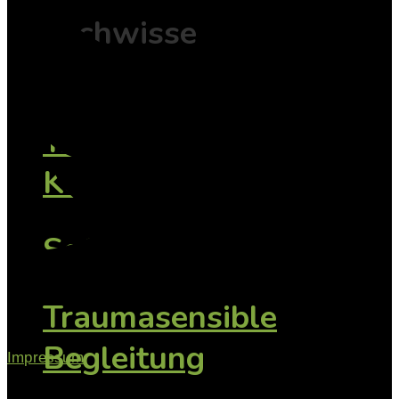
Fachwissen mit
Tiefe
TAsK -
Konfliktfamilien
SeGeTra
Traumasensible
Begleitung
Impressum