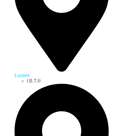
Luzern
I.B.T.®