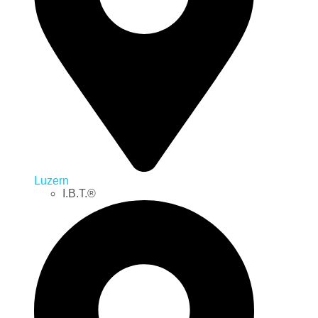
Luzern
I.B.T.®