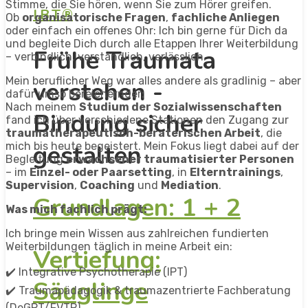
Stimme, die Sie hören, wenn Sie zum Hörer greifen.
I.B.T.®
Ob
organisatorische Fragen
,
fachliche Anliegen
oder einfach ein offenes Ohr: Ich bin gerne für Dich da
und begleite Dich durch alle Etappen Ihrer Weiterbildung
Frühe Traumata
– verbindlich, verständlich, verlässlich.
Mein beruflicher Weg war alles andere als gradlinig – aber
verstehen -
dafür umso bereichernder:
Nach meinem
Studium der Sozialwissenschaften
Bindung sicher
fand ich über verschiedene Stationen den Zugang zur
traumatherapeutisch-beraterischen Arbeit
, die
gestalten
mich bis heute begeistert. Mein Fokus liegt dabei auf der
Begleitung
erwachsener traumatisierter Personen
– im
Einzel- oder Paarsetting
, in
Elterntrainings
,
Supervision
,
Coaching
und
Mediation
.
Grundlagen: 1 + 2
Was mich fachlich prägt:
Ich bringe mein Wissen aus zahlreichen fundierten
Weiterbildungen täglich in meine Arbeit ein:
Vertiefung:
✔️ Integrative Psychotherapie (IPT)
Säuglinge
✔️ Traumapädagogik & traumazentrierte Fachberatung
(DeGPT/FVTP)