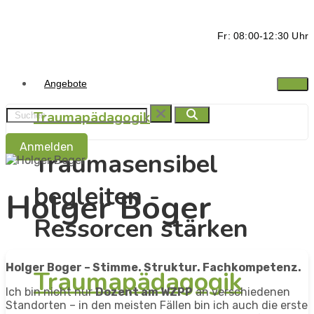
Fr: 08:00-12:30 Uhr
Angebote
Traumapädagogik
Anmelden
Traumasensibel
begleiten -
Holger Boger
Ressorcen stärken
Holger Boger – Stimme. Struktur. Fachkompetenz.
Traumapädagogik
Ich bin nicht nur
Dozent am WZPP
an verschiedenen
Standorten – in den meisten Fällen bin ich auch die erste