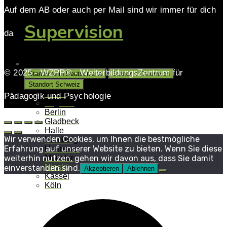
Auf dem AB oder auch per Mail sind wir immer für dich
Supervision
da
Unsere Standorte
© 2025 - WZPP® - WeiterbildungsZentrum für
Standorte in Deutschland
Standort Österreich
Standort Schweiz
Aalen
Pädagogik und Psychologie
Augsburg
Berlin
Gladbeck
Halle
Wir verwenden Cookies, um Ihnen die bestmögliche
Hamburg
Erfahrung auf unserer Website zu bieten. Wenn Sie diese
Hannover
Münster
weiterhin nutzen, gehen wir davon aus, dass Sie damit
Niesky
einverstanden sind.
Akzeptieren
Ablehnen
Kassel
Köln