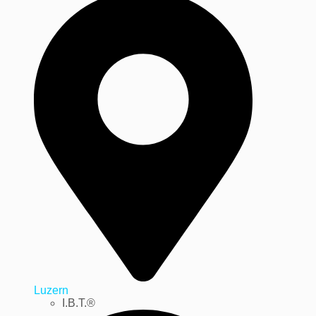
Luzern
I.B.T.®