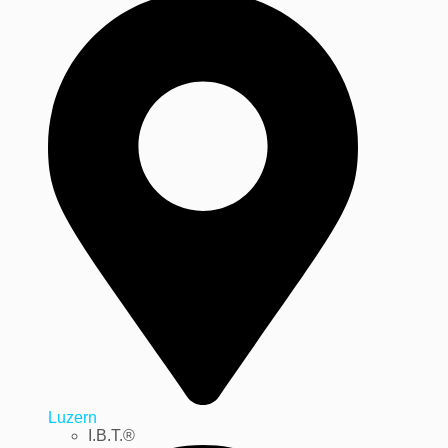
Luzern
I.B.T.®