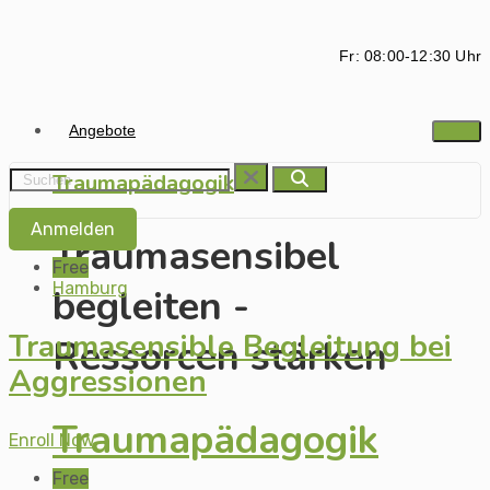
Fr: 08:00-12:30 Uhr
Angebote
Traumapädagogik
Anmelden
Traumasensibel
Free
Hamburg
begleiten -
Traumasensible Begleitung bei
Ressorcen stärken
Aggressionen
Traumapädagogik
Enroll Now
Free