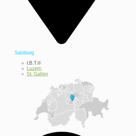
Salzburg
I.B.T.®
Luzern
St. Gallen