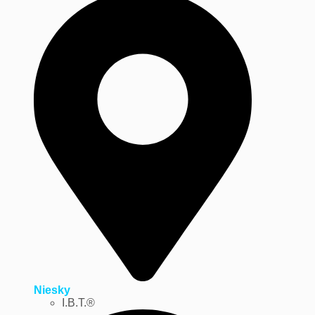
Niesky
I.B.T.®