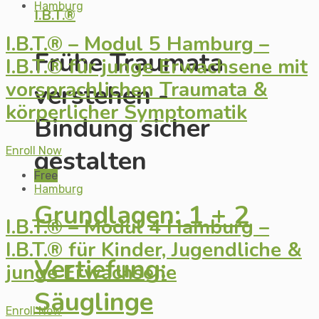
Hamburg
I.B.T.®
I.B.T.® – Modul 5 Hamburg –
Frühe Traumata
I.B.T.® für junge Erwachsene mit
vorsprachlichen Traumata &
verstehen -
körperlicher Symptomatik
Bindung sicher
Enroll Now
gestalten
Free
Hamburg
Grundlagen: 1 + 2
I.B.T.® – Modul 4 Hamburg –
I.B.T.® für Kinder, Jugendliche &
Vertiefung:
junge Erwachsene
Säuglinge
Enroll Now