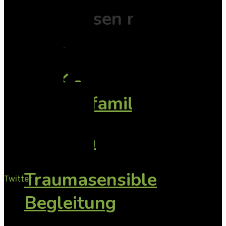
Fachwissen mit
Tiefe
TAsK -
Konfliktfamilien
SeGeTra
Traumasensible
Twitter
Begleitung