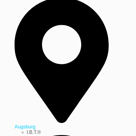
Augsburg
I.B.T.®