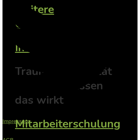
weitere
Onlineseminare
Inhouse
Traumasensibilität
vor Ort - Wissen
das wirkt
Mitarbeiterschulung
Impressum