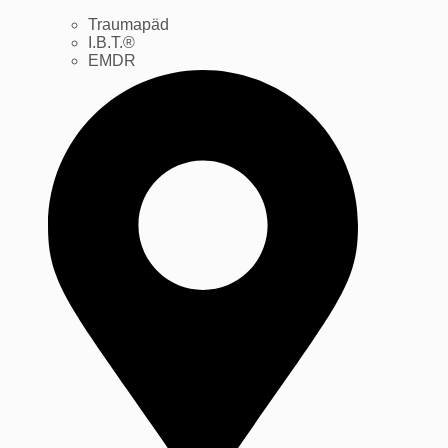
Traumapäd
I.B.T.®
EMDR