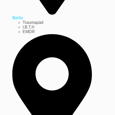
Berlin
Traumapäd
I.B.T.®
EMDR