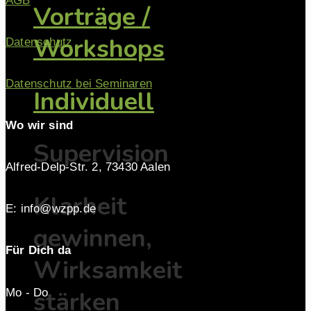
AGB
Vorträge /
Workshops
Datenschutz
Datenschutz bei Seminaren
Individuell
Wo wir sind
Supervision
Alfred-Delp-Str. 2, 73430 Aalen
Klarheit
E: info@wzpp.de
gewinnen,
Für Dich da
Wirksamkeit
stärken
Mo - Do