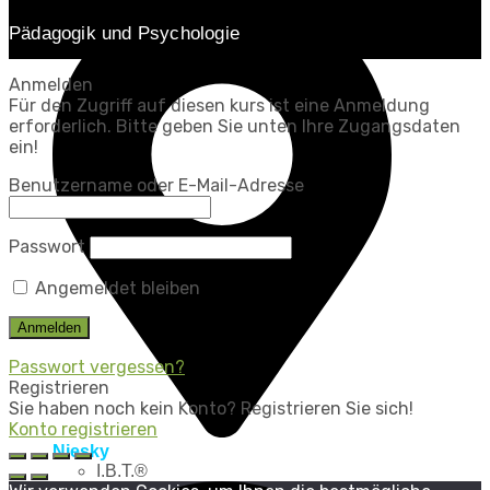
Pädagogik und Psychologie
Anmelden
Für den Zugriff auf diesen kurs ist eine Anmeldung
erforderlich. Bitte geben Sie unten Ihre Zugangsdaten
ein!
Benutzername oder E-Mail-Adresse
Passwort
Angemeldet bleiben
Passwort vergessen?
Registrieren
Sie haben noch kein Konto? Registrieren Sie sich!
Konto registrieren
Niesky
I.B.T.®