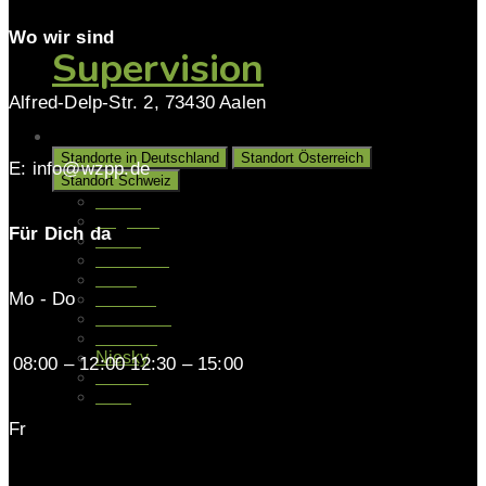
Wo wir sind
Supervision
Alfred-Delp-Str. 2, 73430 Aalen
Unsere Standorte
Standorte in Deutschland
Standort Österreich
E: info@wzpp.de
Standort Schweiz
Aalen
Augsburg
Für Dich da
Berlin
Gladbeck
Halle
Mo - Do
Hamburg
Hannover
Münster
Niesky
08:00 – 12:00 12:30 – 15:00
Kassel
Köln
Fr