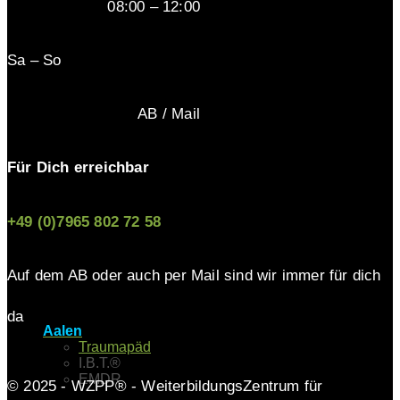
08:00 – 12:00
Sa – So
AB / Mail
Für Dich erreichbar
+49 (0)7965 802 72 58
Auf dem AB oder auch per Mail sind wir immer für dich
da
Aalen
Traumapäd
I.B.T.®
EMDR
© 2025 - WZPP® - WeiterbildungsZentrum für