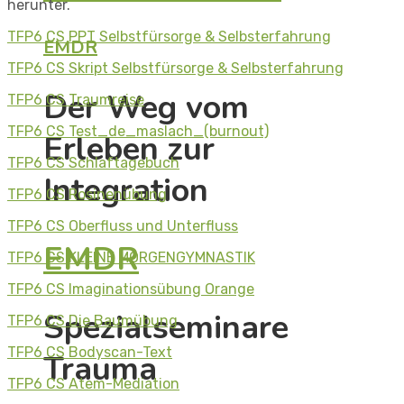
herunter.
TFP6 CS PPT Selbstfürsorge & Selbsterfahrung
EMDR
TFP6 CS Skript Selbstfürsorge & Selbsterfahrung
Der Weg vom
TFP6 CS Traumreise
TFP6 CS Test_de_maslach_(burnout)
Erleben zur
TFP6 CS Schlaftagebuch
Integration
TFP6 CS Rosinenübung
TFP6 CS Oberfluss und Unterfluss
EMDR
TFP6 CS KLEINE MORGENGYMNASTIK
TFP6 CS Imaginationsübung Orange
Spezialseminare
TFP6 CS Die Baumübung
TFP6 CS Bodyscan-Text
Trauma
TFP6 CS Atem-Mediation