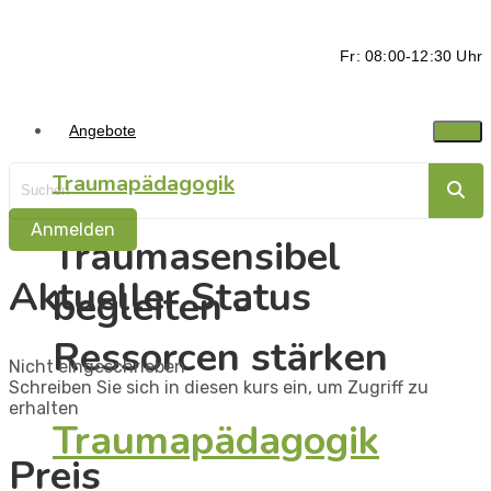
Fr: 08:00-12:30 Uhr
Angebote
Traumapädagogik
Anmelden
Traumasensibel
Aktueller Status
begleiten -
Ressorcen stärken
Nicht eingeschrieben
Schreiben Sie sich in diesen kurs ein, um Zugriff zu
erhalten
Traumapädagogik
Preis