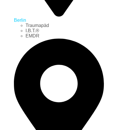
Berlin
Traumapäd
I.B.T.®
EMDR