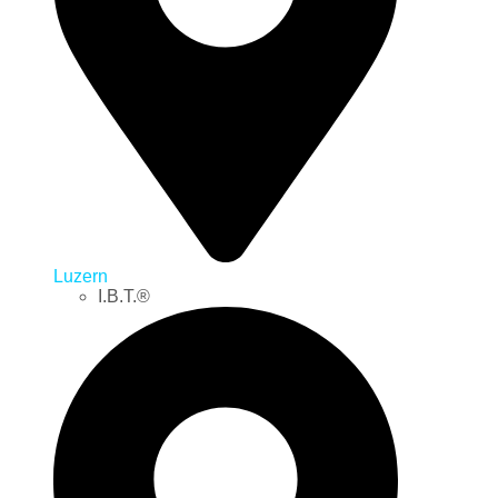
Luzern
I.B.T.®