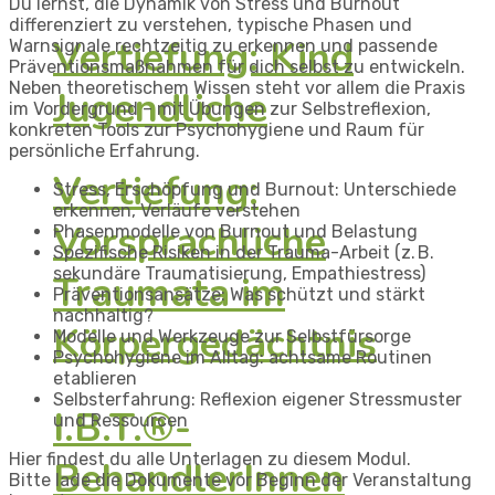
Du lernst, die Dynamik von Stress und Burnout
differenziert zu verstehen, typische Phasen und
Vertiefung: Kind
Warnsignale rechtzeitig zu erkennen und passende
Präventionsmaßnahmen für dich selbst zu entwickeln.
Neben theoretischem Wissen steht vor allem die Praxis
Jugendliche
im Vordergrund – mit Übungen zur Selbstreflexion,
konkreten Tools zur Psychohygiene und Raum für
persönliche Erfahrung.
Vertiefung:
Stress, Erschöpfung und Burnout: Unterschiede
erkennen, Verläufe verstehen
Vorsprachliche
Phasenmodelle von Burnout und Belastung
Spezifische Risiken in der Trauma-Arbeit (z. B.
sekundäre Traumatisierung, Empathiestress)
Traumata im
Präventionsansätze: Was schützt und stärkt
nachhaltig?
Körpergedächtnis
Modelle und Werkzeuge zur Selbstfürsorge
Psychohygiene im Alltag: achtsame Routinen
etablieren
Selbsterfahrung: Reflexion eigener Stressmuster
I.B.T.®-
und Ressourcen
Hier findest du alle Unterlagen zu diesem Modul.
BehandlerInnen
Bitte lade die Dokumente vor Beginn der Veranstaltung