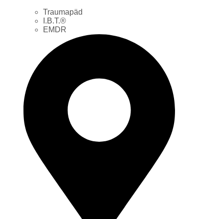
Traumapäd
I.B.T.®
EMDR