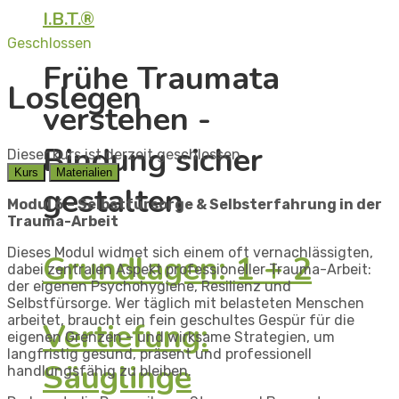
I.B.T.®
Geschlossen
Frühe Traumata
Loslegen
verstehen -
Bindung sicher
Dieser kurs ist derzeit geschlossen
Kurs
Materialien
gestalten
Modul 6 –
Selbstfürsorge & Selbsterfahrung in der
Trauma-Arbeit
Dieses Modul widmet sich einem oft vernachlässigten,
Grundlagen: 1 + 2
dabei zentralen Aspekt professioneller Trauma-Arbeit:
der eigenen Psychohygiene, Resilienz und
Selbstfürsorge. Wer täglich mit belasteten Menschen
arbeitet, braucht ein fein geschultes Gespür für die
Vertiefung:
eigenen Grenzen – und wirksame Strategien, um
langfristig gesund, präsent und professionell
Säuglinge
handlungsfähig zu bleiben.