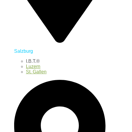
Salzburg
I.B.T.®
Luzern
St. Gallen