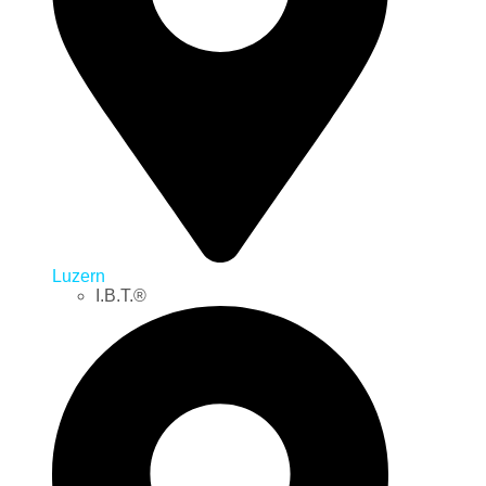
Luzern
I.B.T.®