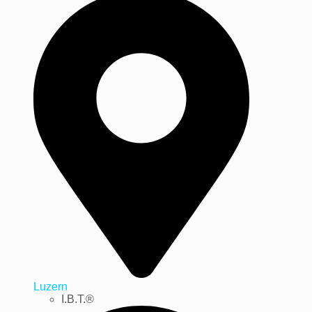
Luzern
I.B.T.®