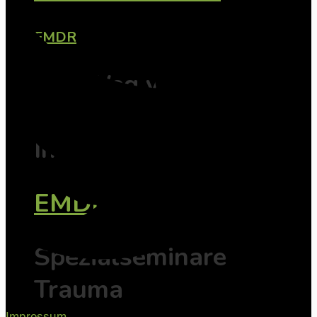
EMDR
Der Weg vom
Erleben zur
Integration
EMDR
Spezialseminare
Trauma
Impressum