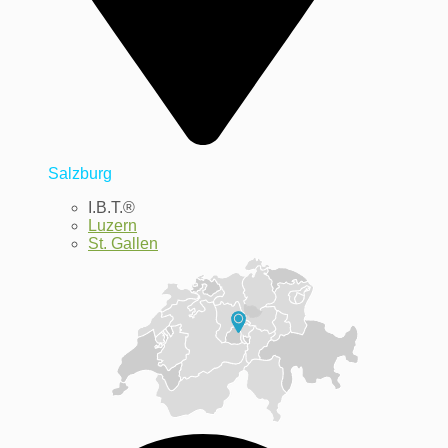
Salzburg
I.B.T.®
Luzern
St. Gallen