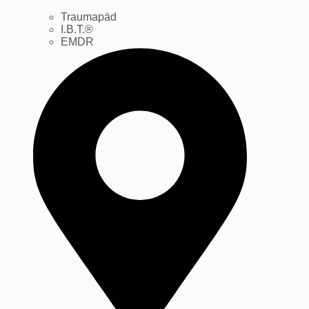
Traumapäd
I.B.T.®
EMDR