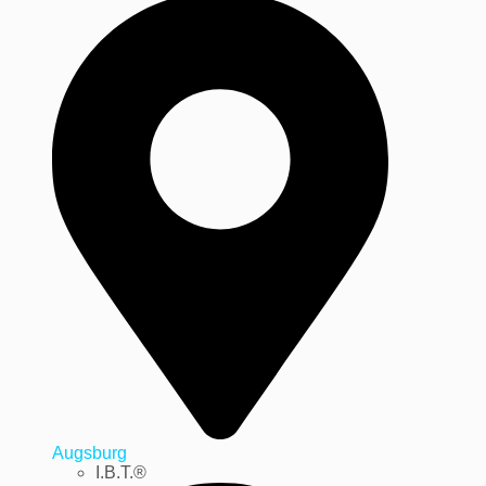
Augsburg
I.B.T.®