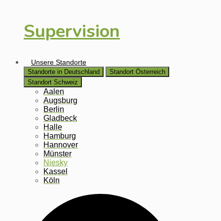
Supervision
Unsere Standorte
Standorte in Deutschland
Standort Österreich
Standort Schweiz
Aalen
Augsburg
Berlin
Gladbeck
Halle
Hamburg
Hannover
Münster
Niesky
Kassel
Köln