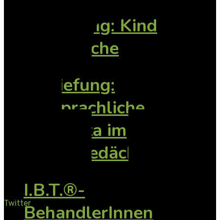
Vertiefung: Kind
Jugendliche
Vertiefung:
Vorsprachliche
Traumata im
Körpergedächtnis
I.B.T.®-
Twitter
BehandlerInnen