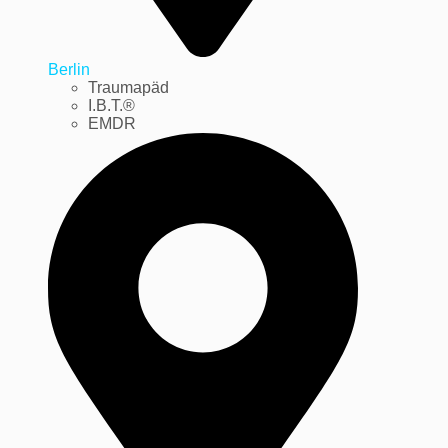
Berlin
Traumapäd
I.B.T.®
EMDR