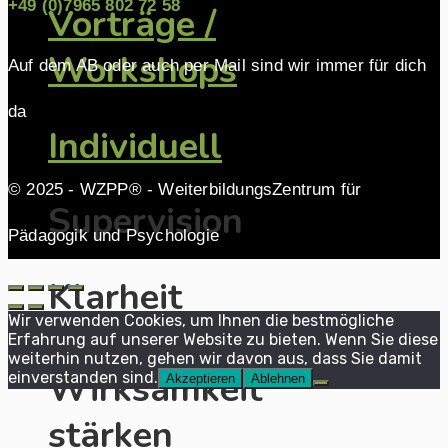
+49 (0)7965 802 72 58
Vorträge /
Workshops
Auf dem AB oder auch per Mail sind wir immer für dich
da
Individuell
© 2025 - WZPP® - WeiterbildungsZentrum für
Supervision
Pädagogik und Psychologie
Klarheit
Wir verwenden Cookies, um Ihnen die bestmögliche
gewinnen,
Erfahrung auf unserer Website zu bieten. Wenn Sie diese
weiterhin nutzen, gehen wir davon aus, dass Sie damit
Wirksamkeit
einverstanden sind.
Akzeptieren
Ablehnen
stärken