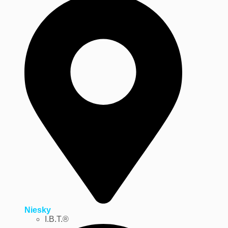
Niesky
I.B.T.®