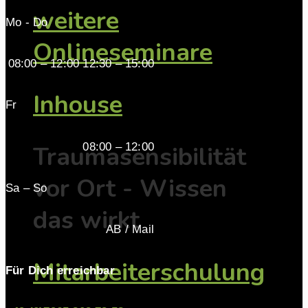
weitere
Mo - Do
Onlineseminare
08:00 – 12:00 12:30 – 15:00
Inhouse
Fr
08:00 – 12:00
Traumasensibilität
vor Ort - Wissen
Sa – So
das wirkt
AB / Mail
Mitarbeiterschulung
Für Dich erreichbar