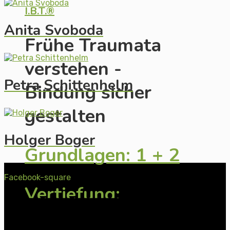
I.B.T.®
Anita Svoboda
Frühe Traumata
verstehen -
Petra Schittenhelm
Bindung sicher
gestalten
Holger Boger
Grundlagen: 1 + 2
Facebook-square
Vertiefung:
Säuglinge