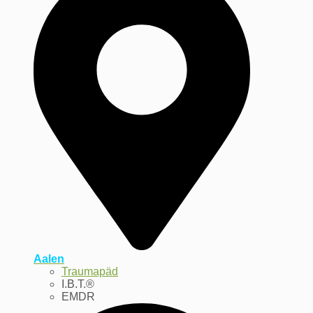
Aalen
Traumapäd
I.B.T.®
EMDR