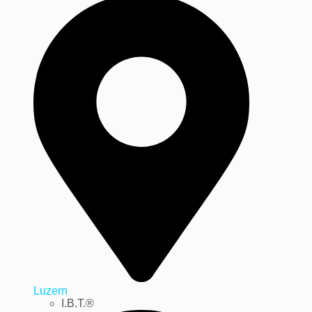
Luzern
I.B.T.®