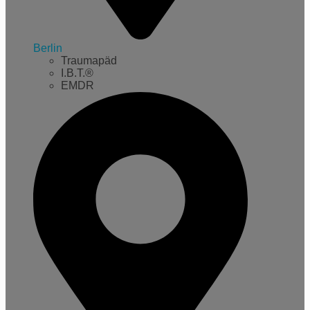
Berlin
Traumapäd
I.B.T.®
EMDR