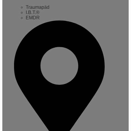
Traumapäd
I.B.T.®
EMDR