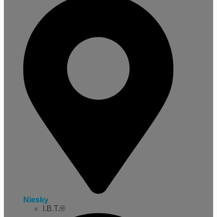
Niesky
I.B.T.®