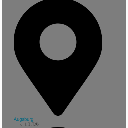
Augsburg
I.B.T.®