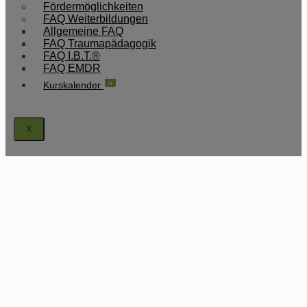
Fördermöglichkeiten
FAQ Weiterbildungen
Allgemeine FAQ
FAQ Traumapädagogik
FAQ I.B.T.®
FAQ EMDR
Kurskalender
31
X