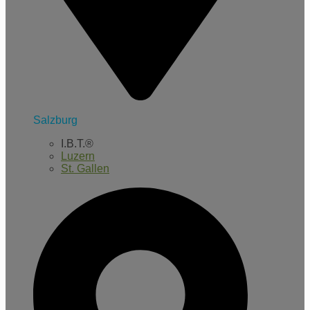
Salzburg
I.B.T.®
Luzern
St. Gallen