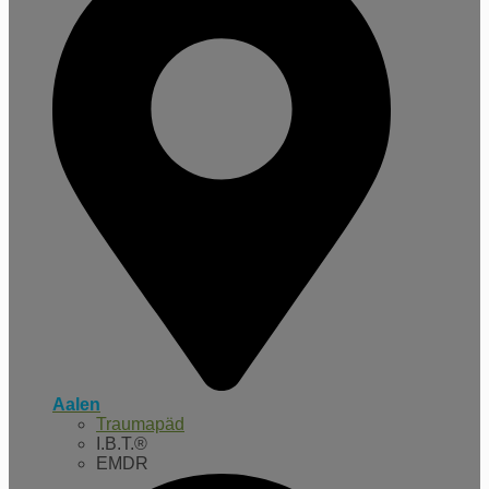
Aalen
Traumapäd
I.B.T.®
EMDR