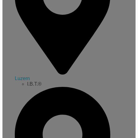
Luzern
I.B.T.®