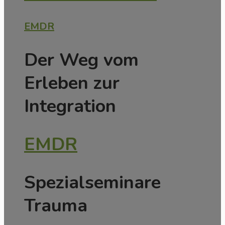
EMDR
Der Weg vom
Erleben zur
Integration
EMDR
Spezialseminare
Trauma