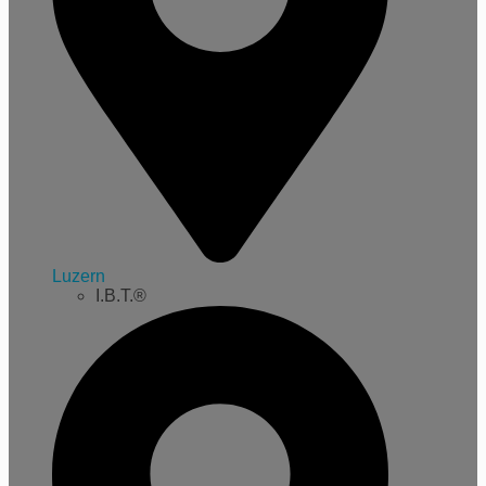
Luzern
I.B.T.®