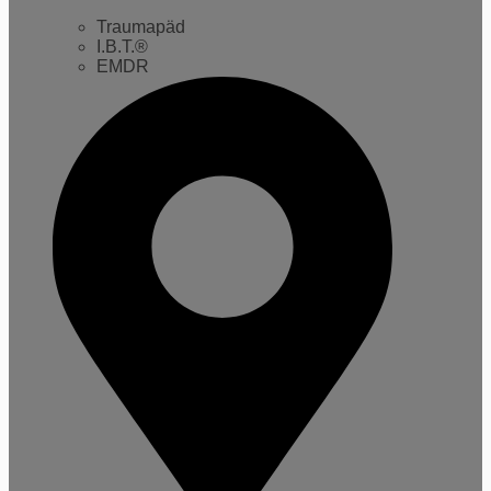
Traumapäd
I.B.T.®
EMDR