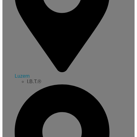
Luzern
I.B.T.®