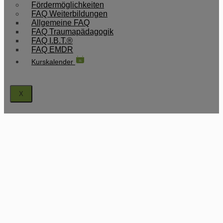
Fördermöglichkeiten
FAQ Weiterbildungen
Allgemeine FAQ
FAQ Traumapädagogik
FAQ I.B.T.®
FAQ EMDR
Kurskalender
31
X