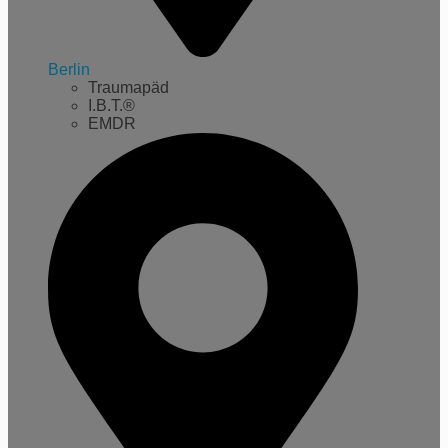
Berlin
Traumapäd
I.B.T.®
EMDR