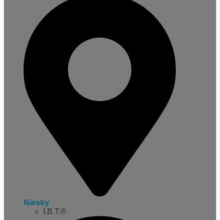
Niesky
I.B.T.®