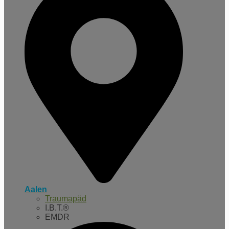
Aalen
Traumapäd
I.B.T.®
EMDR