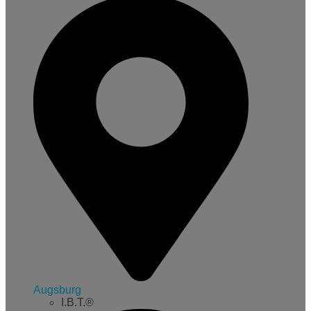
Augsburg
I.B.T.®