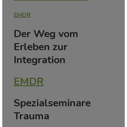
EMDR
Der Weg vom
Erleben zur
Integration
EMDR
Spezialseminare
Trauma