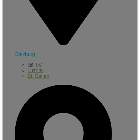
Salzburg
I.B.T.®
Luzern
St. Gallen