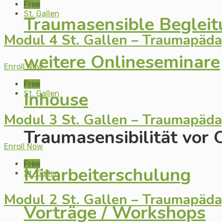
Free
St. Gallen
Traumasensible Beglei
Modul 4 St. Gallen – Traumapäd
weitere Onlineseminare
Enroll Now
Free
Inhouse
St. Gallen
Modul 3 St. Gallen – Traumapäd
Traumasensibilität vor 
Enroll Now
Free
Mitarbeiterschulung
St. Gallen
Modul 2 St. Gallen – Traumapäd
Vorträge / Workshops