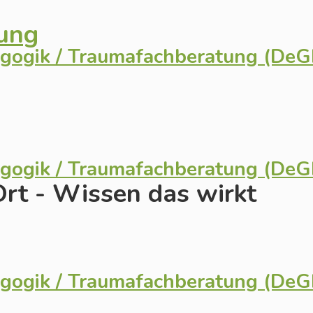
tung
agogik / Traumafachberatung (De
agogik / Traumafachberatung (De
Ort - Wissen das wirkt
agogik / Traumafachberatung (De