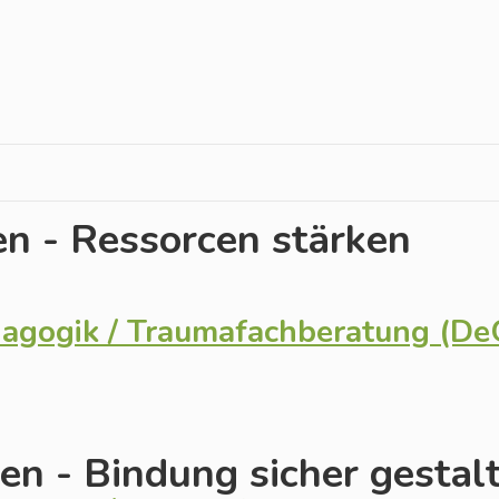
en - Ressorcen stärken
dagogik / Traumafachberatung (D
en - Bindung sicher gestal