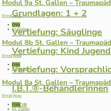
Modul 9a St. Gallen – Traumapä
Grundlagen: 1 + 2
Enroll Now
Free
Vertiefung: Säuglinge
St. Gallen
Modul 8b St. Gallen – Traumapä
Vertiefung: Kind Jugend
Enroll Now
Free
Vertiefung: Vorsprachl
St. Gallen
Modul 8a St. Gallen – Traumapä
I.B.T.®-BehandlerInnen
Enroll Now
EMDR
Free
St. Gallen