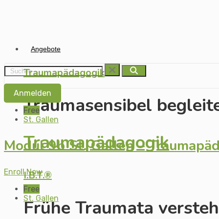
Angebote
Traumapädagogik
Anmelden
Traumasensibel begleit
Free
St. Gallen
Traumapädagogik
Modul 9b St. Gallen – Traumapä
Enroll Now
I.B.T.®
Free
St. Gallen
Frühe Traumata versteh