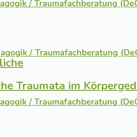
dagogik / Traumafachberatung (D
dagogik / Traumafachberatung (D
liche
iche Traumata im Körperged
dagogik / Traumafachberatung (D